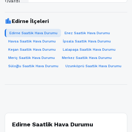
location_city
Edirne İlçeleri
Edirne Saatlik Hava Durumu
Enez Saatlik Hava Durumu
Havsa Saatlik Hava Durumu
İpsala Saatlik Hava Durumu
Keşan Saatlik Hava Durumu
Lalapaşa Saatlik Hava Durumu
Meriç Saatlik Hava Durumu
Merkez Saatlik Hava Durumu
Süloğlu Saatlik Hava Durumu
Uzunköprü Saatlik Hava Durumu
Edirne Saatlik Hava Durumu