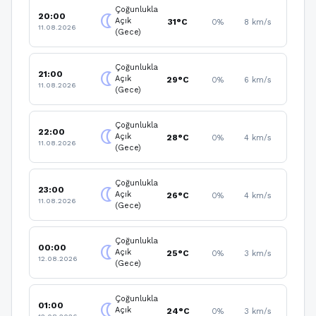
Çoğunlukla
20:00
nightlight
Açık
31°C
0%
8 km/s
11.08.2026
(Gece)
Çoğunlukla
21:00
nightlight
Açık
29°C
0%
6 km/s
11.08.2026
(Gece)
Çoğunlukla
22:00
nightlight
Açık
28°C
0%
4 km/s
11.08.2026
(Gece)
Çoğunlukla
23:00
nightlight
Açık
26°C
0%
4 km/s
11.08.2026
(Gece)
Çoğunlukla
00:00
nightlight
Açık
25°C
0%
3 km/s
12.08.2026
(Gece)
Çoğunlukla
01:00
nightlight
Açık
24°C
0%
3 km/s