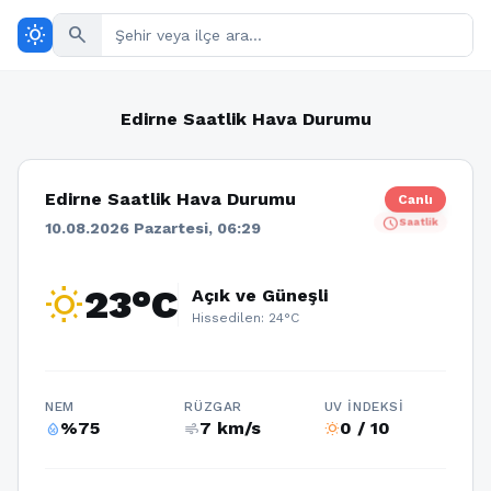
wb_sunny
search
Edirne Saatlik Hava Durumu
Edirne Saatlik Hava Durumu
Canlı
schedule
Saatlik
10.08.2026 Pazartesi, 06:29
wb_sunny
23°C
Açık ve Güneşli
Hissedilen: 24°C
NEM
RÜZGAR
UV İNDEKSI
%75
7 km/s
0 / 10
humidity_percentage
air
wb_sunny