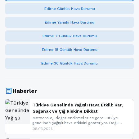
Edirne Günlük Hava Durumu
Edirne Yarınki Hava Durumu
Edirne 7 Günlük Hava Durumu
Edirne 15 Günlük Hava Durumu
Edirne 30 Günlük Hava Durumu
article
Haberler
Türkiye Genelinde Yağışlı Hava Etkili: Kar,
Sağanak ve Çığ Riskine Dikkat
Meteoroloji değerlendirmelerine göre Türkiye
genelinde yağışlı hava etkisini gösteriyor. Doğu
bölgelerinde kar yağışı beklenirken Marmara ve
05.03.2026
Kuzey Ege’de sağanak yağmur, yüksek kesimlerde
ise çığ tehlikesi bulunuyor. İç kesimlerde sis ve pus