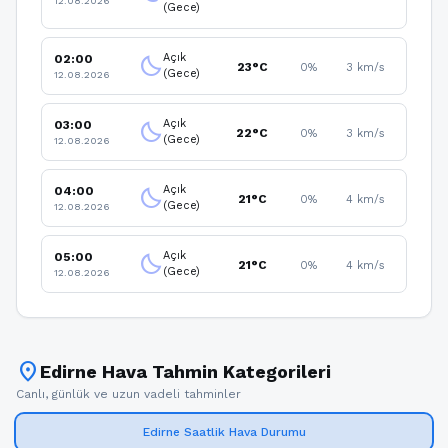
12.08.2026
(Gece)
Açık
02:00
clear_night
23°C
0%
3 km/s
(Gece)
12.08.2026
Açık
03:00
clear_night
22°C
0%
3 km/s
(Gece)
12.08.2026
Açık
04:00
clear_night
21°C
0%
4 km/s
(Gece)
12.08.2026
Açık
05:00
clear_night
21°C
0%
4 km/s
(Gece)
12.08.2026
location_on
Edirne Hava Tahmin Kategorileri
Canlı, günlük ve uzun vadeli tahminler
Edirne Saatlik Hava Durumu