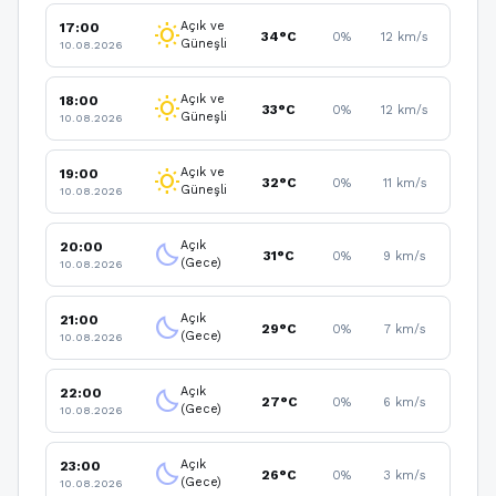
Açık ve
17:00
wb_sunny
34°C
0%
12 km/s
Güneşli
10.08.2026
Açık ve
18:00
wb_sunny
33°C
0%
12 km/s
Güneşli
10.08.2026
Açık ve
19:00
wb_sunny
32°C
0%
11 km/s
Güneşli
10.08.2026
Açık
20:00
clear_night
31°C
0%
9 km/s
(Gece)
10.08.2026
Açık
21:00
clear_night
29°C
0%
7 km/s
(Gece)
10.08.2026
Açık
22:00
clear_night
27°C
0%
6 km/s
(Gece)
10.08.2026
Açık
23:00
clear_night
26°C
0%
3 km/s
(Gece)
10.08.2026