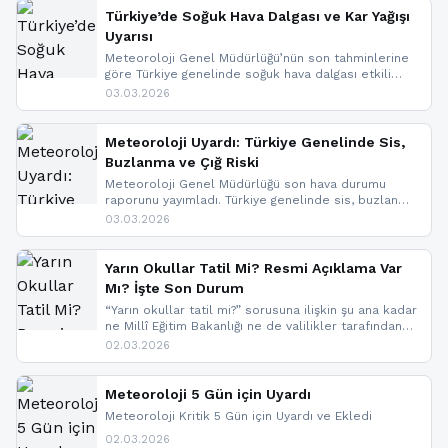
nedeniyle görüş mesafesinde azalma
Türkiye’de Soğuk Hava Dalgası ve Kar Yağışı
yaşanabileceği belirtiliyor.
Uyarısı
Meteoroloji Genel Müdürlüğü’nün son tahminlerine
göre Türkiye genelinde soğuk hava dalgası etkili
oluyor. Birçok il için kar yağışı ve buzlanma uyarısı
03.03.2026
geldi.
Meteoroloji Uyardı: Türkiye Genelinde Sis,
Buzlanma ve Çığ Riski
Meteoroloji Genel Müdürlüğü son hava durumu
raporunu yayımladı. Türkiye genelinde sis, buzlanma
ve don beklenirken Doğu Anadolu ve Doğu
03.03.2026
Karadeniz’in yüksek kesimlerinde çığ riski uyarısı
yapıldı. İşte son dakika meteoroloji gelişmeleri.
Yarın Okullar Tatil Mi? Resmi Açıklama Var
Mı? İşte Son Durum
“Yarın okullar tatil mi?” sorusuna ilişkin şu ana kadar
ne Millî Eğitim Bakanlığı ne de valilikler tarafından
yapılmış resmi bir tatil açıklaması bulunmamaktadır.
02.03.2026
Resmi bir duyuru gelmesi halinde gelişmeleri anında
paylaşacağız. En hızlı şekilde haberdar olmak için
sitemizi takip edebilir ve bildirimleri açabilirsiniz.
Meteoroloji 5 Gün için Uyardı
Meteoroloji Kritik 5 Gün için Uyardı ve Ekledi
02.03.2026