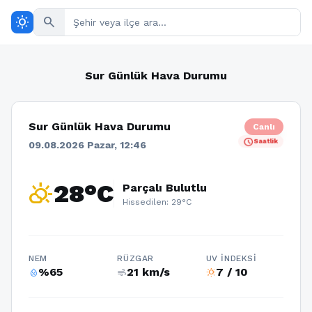
wb_sunny
search
Sur Günlük Hava Durumu
Sur Günlük Hava Durumu
Canlı
schedule
Saatlik
09.08.2026 Pazar, 12:46
partly_cloudy_day
28°C
Parçalı Bulutlu
Hissedilen: 29°C
NEM
RÜZGAR
UV İNDEKSI
%65
21 km/s
7 / 10
humidity_percentage
air
wb_sunny