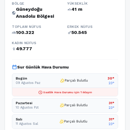
BÖLGE
YÜKSEKLIK
Güneydoğu
41 m
terrain
public
Anadolu Bölgesi
TOPLAM NÜFUS
ERKEK NÜFUS
100.322
50.545
groups
male
KADIN NÜFUS
49.777
female
calendar_today
Sur Günlük Hava Durumu
Bugün
30°
partly_cloudy_day
Parçalı Bulutlu
09 Ağustos Paz
23°
schedule
Saatlik Hava Durumu için Tıklayın
Pazartesi
31°
partly_cloudy_day
Parçalı Bulutlu
10 Ağustos Pzt
23°
Salı
31°
partly_cloudy_day
Parçalı Bulutlu
11 Ağustos Sal
23°