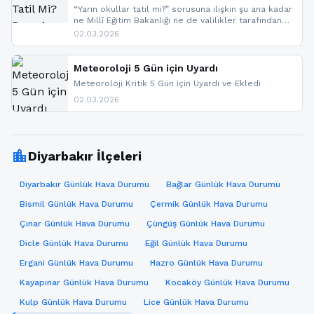
“Yarın okullar tatil mi?” sorusuna ilişkin şu ana kadar
ne Millî Eğitim Bakanlığı ne de valilikler tarafından
yapılmış resmi bir tatil açıklaması bulunmamaktadır.
02.03.2026
Resmi bir duyuru gelmesi halinde gelişmeleri anında
paylaşacağız. En hızlı şekilde haberdar olmak için
sitemizi takip edebilir ve bildirimleri açabilirsiniz.
Meteoroloji 5 Gün için Uyardı
Meteoroloji Kritik 5 Gün için Uyardı ve Ekledi
02.03.2026
location_city
Diyarbakır İlçeleri
Diyarbakır Günlük Hava Durumu
Bağlar Günlük Hava Durumu
Bismil Günlük Hava Durumu
Çermik Günlük Hava Durumu
Çınar Günlük Hava Durumu
Çüngüş Günlük Hava Durumu
Dicle Günlük Hava Durumu
Eğil Günlük Hava Durumu
Ergani Günlük Hava Durumu
Hazro Günlük Hava Durumu
Kayapınar Günlük Hava Durumu
Kocaköy Günlük Hava Durumu
Kulp Günlük Hava Durumu
Lice Günlük Hava Durumu