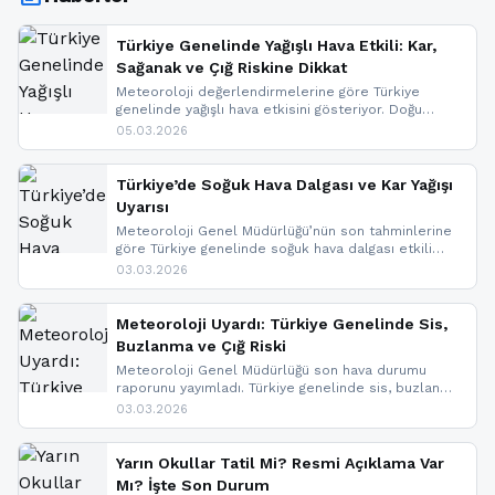
Türkiye Genelinde Yağışlı Hava Etkili: Kar,
Sağanak ve Çığ Riskine Dikkat
Meteoroloji değerlendirmelerine göre Türkiye
genelinde yağışlı hava etkisini gösteriyor. Doğu
bölgelerinde kar yağışı beklenirken Marmara ve
05.03.2026
Kuzey Ege’de sağanak yağmur, yüksek kesimlerde
ise çığ tehlikesi bulunuyor. İç kesimlerde sis ve pus
nedeniyle görüş mesafesinde azalma
Türkiye’de Soğuk Hava Dalgası ve Kar Yağışı
yaşanabileceği belirtiliyor.
Uyarısı
Meteoroloji Genel Müdürlüğü’nün son tahminlerine
göre Türkiye genelinde soğuk hava dalgası etkili
oluyor. Birçok il için kar yağışı ve buzlanma uyarısı
03.03.2026
geldi.
Meteoroloji Uyardı: Türkiye Genelinde Sis,
Buzlanma ve Çığ Riski
Meteoroloji Genel Müdürlüğü son hava durumu
raporunu yayımladı. Türkiye genelinde sis, buzlanma
ve don beklenirken Doğu Anadolu ve Doğu
03.03.2026
Karadeniz’in yüksek kesimlerinde çığ riski uyarısı
yapıldı. İşte son dakika meteoroloji gelişmeleri.
Yarın Okullar Tatil Mi? Resmi Açıklama Var
Mı? İşte Son Durum