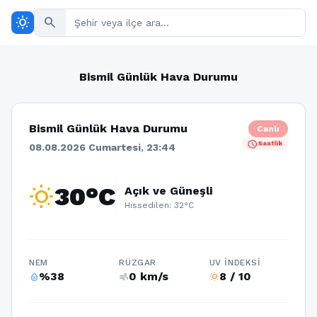
wb_sunny
search
Bismil Günlük Hava Durumu
Bismil Günlük Hava Durumu
Canlı
schedule
Saatlik
08.08.2026 Cumartesi, 23:44
wb_sunny
30°C
Açık ve Güneşli
Hissedilen: 32°C
NEM
RÜZGAR
UV İNDEKSI
%38
0 km/s
8 / 10
humidity_percentage
air
wb_sunny