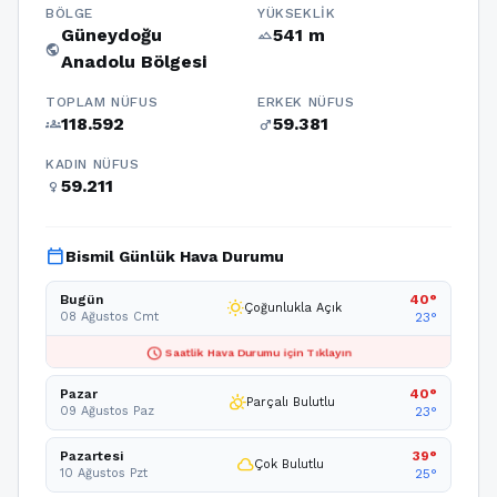
BÖLGE
YÜKSEKLIK
Güneydoğu
541 m
terrain
public
Anadolu Bölgesi
TOPLAM NÜFUS
ERKEK NÜFUS
118.592
59.381
groups
male
KADIN NÜFUS
59.211
female
calendar_today
Bismil Günlük Hava Durumu
Bugün
40°
wb_sunny
Çoğunlukla Açık
08 Ağustos Cmt
23°
schedule
Saatlik Hava Durumu için Tıklayın
Pazar
40°
partly_cloudy_day
Parçalı Bulutlu
09 Ağustos Paz
23°
Pazartesi
39°
cloud
Çok Bulutlu
10 Ağustos Pzt
25°