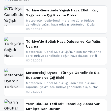
Türkiye Genelinde Yağışlı Hava Etkili: Kar,
Sağanak ve Çığ Riskine Dikkat
Meteoroloji değerlendirmelerine göre Türkiye
genelinde yağışlı hava etkisini gösteriyor. Doğu
bölgelerinde kar yağışı beklenirken Marmara ve
05.03.2026
Kuzey Ege’de sağanak yağmur, yüksek kesimlerde
ise çığ tehlikesi bulunuyor. İç kesimlerde sis ve pus
nedeniyle görüş mesafesinde azalma
Türkiye’de Soğuk Hava Dalgası ve Kar Yağışı
yaşanabileceği belirtiliyor.
Uyarısı
Meteoroloji Genel Müdürlüğü’nün son tahminlerine
göre Türkiye genelinde soğuk hava dalgası etkili
oluyor. Birçok il için kar yağışı ve buzlanma uyarısı
03.03.2026
geldi.
Meteoroloji Uyardı: Türkiye Genelinde Sis,
Buzlanma ve Çığ Riski
Meteoroloji Genel Müdürlüğü son hava durumu
raporunu yayımladı. Türkiye genelinde sis, buzlanma
ve don beklenirken Doğu Anadolu ve Doğu
03.03.2026
Karadeniz’in yüksek kesimlerinde çığ riski uyarısı
yapıldı. İşte son dakika meteoroloji gelişmeleri.
Yarın Okullar Tatil Mi? Resmi Açıklama Var
Mı? İşte Son Durum