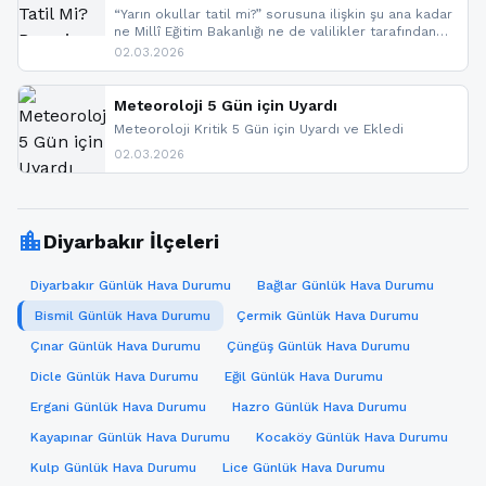
“Yarın okullar tatil mi?” sorusuna ilişkin şu ana kadar
ne Millî Eğitim Bakanlığı ne de valilikler tarafından
yapılmış resmi bir tatil açıklaması bulunmamaktadır.
02.03.2026
Resmi bir duyuru gelmesi halinde gelişmeleri anında
paylaşacağız. En hızlı şekilde haberdar olmak için
sitemizi takip edebilir ve bildirimleri açabilirsiniz.
Meteoroloji 5 Gün için Uyardı
Meteoroloji Kritik 5 Gün için Uyardı ve Ekledi
02.03.2026
location_city
Diyarbakır İlçeleri
Diyarbakır Günlük Hava Durumu
Bağlar Günlük Hava Durumu
Bismil Günlük Hava Durumu
Çermik Günlük Hava Durumu
Çınar Günlük Hava Durumu
Çüngüş Günlük Hava Durumu
Dicle Günlük Hava Durumu
Eğil Günlük Hava Durumu
Ergani Günlük Hava Durumu
Hazro Günlük Hava Durumu
Kayapınar Günlük Hava Durumu
Kocaköy Günlük Hava Durumu
Kulp Günlük Hava Durumu
Lice Günlük Hava Durumu