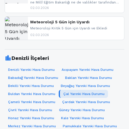
ne Millî Eğitim Bakanlığı ne de valilikler tarafından
yapılmış resmi bir tatil açıklaması bulunmamaktadır.
02.03.2026
Resmi bir duyuru gelmesi halinde gelişmeleri anında
paylaşacağız. En hızlı şekilde haberdar olmak için
sitemizi takip edebilir ve bildirimleri açabilirsiniz.
Meteoroloji 5 Gün için Uyardı
Meteoroloji Kritik 5 Gün için Uyardı ve Ekledi
02.03.2026
location_city
Denizli İlçeleri
Denizli Yarınki Hava Durumu
Acıpayam Yarınki Hava Durumu
Babadağ Yarınki Hava Durumu
Baklan Yarınki Hava Durumu
Bekilli Yarınki Hava Durumu
Beyağaç Yarınki Hava Durumu
Buldan Yarınki Hava Durumu
Çal Yarınki Hava Durumu
Çameli Yarınki Hava Durumu
Çardak Yarınki Hava Durumu
Çivril Yarınki Hava Durumu
Güney Yarınki Hava Durumu
Honaz Yarınki Hava Durumu
Kale Yarınki Hava Durumu
Merkez Yarınki Hava Durumu
Pamukkale Yarınki Hava Durumu