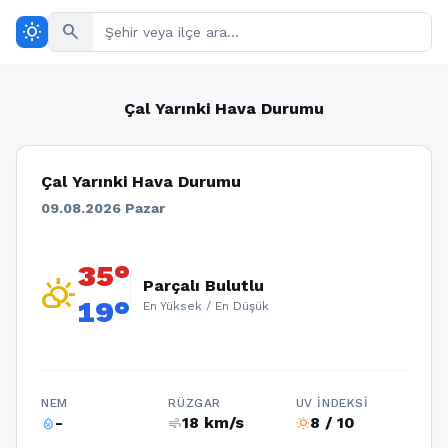
wb_sunny
search
Çal Yarınki Hava Durumu
Çal Yarınki Hava Durumu
09.08.2026 Pazar
35°
partly_cloudy_day
Parçalı Bulutlu
19°
En Yüksek / En Düşük
NEM
RÜZGAR
UV İNDEKSI
-
18 km/s
8 / 10
humidity_percentage
air
wb_sunny