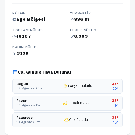
BÖLGE
YÜKSEKLIK
Ege Bölgesi
836 m
public
terrain
TOPLAM NÜFUS
ERKEK NÜFUS
18.107
8.909
groups
male
KADIN NÜFUS
9.198
female
calendar_today
Çal Günlük Hava Durumu
Bugün
35°
partly_cloudy_day
Parçalı Bulutlu
08 Ağustos Cmt
20°
Pazar
35°
partly_cloudy_day
Parçalı Bulutlu
09 Ağustos Paz
19°
Pazartesi
35°
cloud
Çok Bulutlu
10 Ağustos Pzt
18°