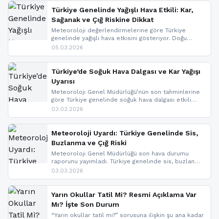
Türkiye Genelinde Yağışlı Hava Etkili: Kar,
Sağanak ve Çığ Riskine Dikkat
Meteoroloji değerlendirmelerine göre Türkiye
genelinde yağışlı hava etkisini gösteriyor. Doğu
bölgelerinde kar yağışı beklenirken Marmara ve
05.03.2026
Kuzey Ege’de sağanak yağmur, yüksek kesimlerde
ise çığ tehlikesi bulunuyor. İç kesimlerde sis ve pus
nedeniyle görüş mesafesinde azalma
Türkiye’de Soğuk Hava Dalgası ve Kar Yağışı
yaşanabileceği belirtiliyor.
Uyarısı
Meteoroloji Genel Müdürlüğü’nün son tahminlerine
göre Türkiye genelinde soğuk hava dalgası etkili
oluyor. Birçok il için kar yağışı ve buzlanma uyarısı
03.03.2026
geldi.
Meteoroloji Uyardı: Türkiye Genelinde Sis,
Buzlanma ve Çığ Riski
Meteoroloji Genel Müdürlüğü son hava durumu
raporunu yayımladı. Türkiye genelinde sis, buzlanma
ve don beklenirken Doğu Anadolu ve Doğu
03.03.2026
Karadeniz’in yüksek kesimlerinde çığ riski uyarısı
yapıldı. İşte son dakika meteoroloji gelişmeleri.
Yarın Okullar Tatil Mi? Resmi Açıklama Var
Mı? İşte Son Durum
“Yarın okullar tatil mi?” sorusuna ilişkin şu ana kadar