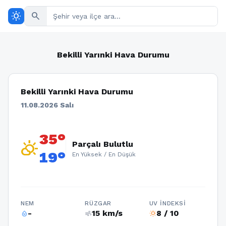
wb_sunny
search
Bekilli Yarınki Hava Durumu
Bekilli Yarınki Hava Durumu
11.08.2026 Salı
35°
partly_cloudy_day
Parçalı Bulutlu
19°
En Yüksek / En Düşük
NEM
RÜZGAR
UV İNDEKSI
-
15 km/s
8 / 10
humidity_percentage
air
wb_sunny