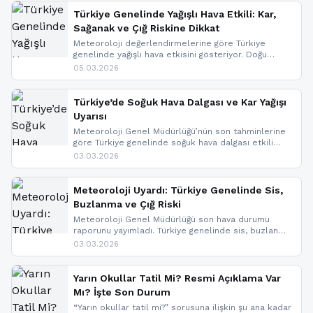
Türkiye Genelinde Yağışlı Hava Etkili: Kar,
Sağanak ve Çığ Riskine Dikkat
Meteoroloji değerlendirmelerine göre Türkiye
genelinde yağışlı hava etkisini gösteriyor. Doğu
bölgelerinde kar yağışı beklenirken Marmara ve
05.03.2026
Kuzey Ege’de sağanak yağmur, yüksek kesimlerde
ise çığ tehlikesi bulunuyor. İç kesimlerde sis ve pus
nedeniyle görüş mesafesinde azalma
Türkiye’de Soğuk Hava Dalgası ve Kar Yağışı
yaşanabileceği belirtiliyor.
Uyarısı
Meteoroloji Genel Müdürlüğü’nün son tahminlerine
göre Türkiye genelinde soğuk hava dalgası etkili
oluyor. Birçok il için kar yağışı ve buzlanma uyarısı
03.03.2026
geldi.
Meteoroloji Uyardı: Türkiye Genelinde Sis,
Buzlanma ve Çığ Riski
Meteoroloji Genel Müdürlüğü son hava durumu
raporunu yayımladı. Türkiye genelinde sis, buzlanma
ve don beklenirken Doğu Anadolu ve Doğu
03.03.2026
Karadeniz’in yüksek kesimlerinde çığ riski uyarısı
yapıldı. İşte son dakika meteoroloji gelişmeleri.
Yarın Okullar Tatil Mi? Resmi Açıklama Var
Mı? İşte Son Durum
“Yarın okullar tatil mi?” sorusuna ilişkin şu ana kadar