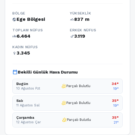
BÖLGE
YÜKSEKLIK
Ege Bölgesi
837 m
public
terrain
TOPLAM NÜFUS
ERKEK NÜFUS
6.464
3.119
groups
male
KADIN NÜFUS
3.345
female
calendar_today
Bekilli Günlük Hava Durumu
Bugün
34°
partly_cloudy_day
Parçalı Bulutlu
10 Ağustos Pzt
19°
Salı
35°
partly_cloudy_day
Parçalı Bulutlu
11 Ağustos Sal
19°
Çarşamba
35°
partly_cloudy_day
Parçalı Bulutlu
12 Ağustos Çar
21°