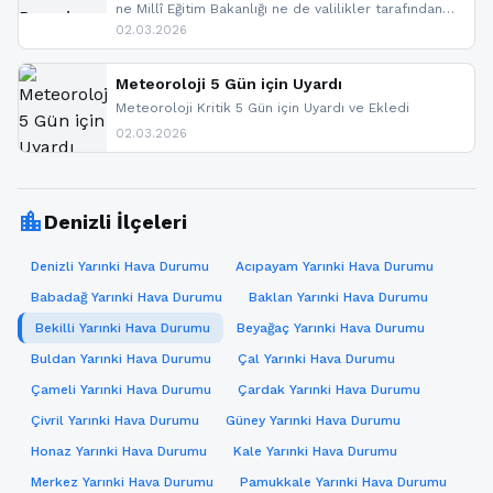
ne Millî Eğitim Bakanlığı ne de valilikler tarafından
yapılmış resmi bir tatil açıklaması bulunmamaktadır.
02.03.2026
Resmi bir duyuru gelmesi halinde gelişmeleri anında
paylaşacağız. En hızlı şekilde haberdar olmak için
sitemizi takip edebilir ve bildirimleri açabilirsiniz.
Meteoroloji 5 Gün için Uyardı
Meteoroloji Kritik 5 Gün için Uyardı ve Ekledi
02.03.2026
location_city
Denizli İlçeleri
Denizli Yarınki Hava Durumu
Acıpayam Yarınki Hava Durumu
Babadağ Yarınki Hava Durumu
Baklan Yarınki Hava Durumu
Bekilli Yarınki Hava Durumu
Beyağaç Yarınki Hava Durumu
Buldan Yarınki Hava Durumu
Çal Yarınki Hava Durumu
Çameli Yarınki Hava Durumu
Çardak Yarınki Hava Durumu
Çivril Yarınki Hava Durumu
Güney Yarınki Hava Durumu
Honaz Yarınki Hava Durumu
Kale Yarınki Hava Durumu
Merkez Yarınki Hava Durumu
Pamukkale Yarınki Hava Durumu