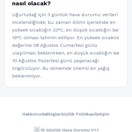
nasıl olacak?
Uğurludağ için 3 günlük hava durumu verileri
incelendiğinde; bu zaman dilimi içerisinde en
yüksek sıcaklığın 33°C, en düşük sıcaklığın ise
19°C olması tahmin ediliyor. En yüksek sıcaklık
değerine 08 Ağustos Cumartesi günü
ulaşılması beklenirken, en düşük sıcaklığın ise
10 Ağustos Pazartesi günü yaşanacağı
öngörülüyor. Bu dönemde önemli bir yağış
beklenmiyor.
Hakkımızda
Bloglar
Gizlilik Politikası
İletişim
wb_sunny
15 Günlük Hava Durumu V1.1