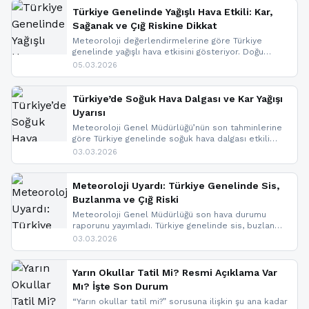
Türkiye Genelinde Yağışlı Hava Etkili: Kar,
Sağanak ve Çığ Riskine Dikkat
Meteoroloji değerlendirmelerine göre Türkiye
genelinde yağışlı hava etkisini gösteriyor. Doğu
bölgelerinde kar yağışı beklenirken Marmara ve
05.03.2026
Kuzey Ege’de sağanak yağmur, yüksek kesimlerde
ise çığ tehlikesi bulunuyor. İç kesimlerde sis ve pus
nedeniyle görüş mesafesinde azalma
Türkiye’de Soğuk Hava Dalgası ve Kar Yağışı
yaşanabileceği belirtiliyor.
Uyarısı
Meteoroloji Genel Müdürlüğü’nün son tahminlerine
göre Türkiye genelinde soğuk hava dalgası etkili
oluyor. Birçok il için kar yağışı ve buzlanma uyarısı
03.03.2026
geldi.
Meteoroloji Uyardı: Türkiye Genelinde Sis,
Buzlanma ve Çığ Riski
Meteoroloji Genel Müdürlüğü son hava durumu
raporunu yayımladı. Türkiye genelinde sis, buzlanma
ve don beklenirken Doğu Anadolu ve Doğu
03.03.2026
Karadeniz’in yüksek kesimlerinde çığ riski uyarısı
yapıldı. İşte son dakika meteoroloji gelişmeleri.
Yarın Okullar Tatil Mi? Resmi Açıklama Var
Mı? İşte Son Durum
“Yarın okullar tatil mi?” sorusuna ilişkin şu ana kadar