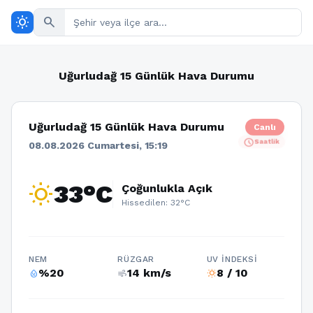
wb_sunny
search
Uğurludağ 15 Günlük Hava Durumu
Uğurludağ 15 Günlük Hava Durumu
Canlı
schedule
Saatlik
08.08.2026 Cumartesi, 15:19
wb_sunny
33°C
Çoğunlukla Açık
Hissedilen: 32°C
NEM
RÜZGAR
UV İNDEKSI
%20
14 km/s
8 / 10
humidity_percentage
air
wb_sunny