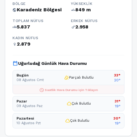
BÖLGE
YÜKSEKLIK
Karadeniz Bölgesi
849 m
public
terrain
TOPLAM NÜFUS
ERKEK NÜFUS
5.837
2.958
groups
male
KADIN NÜFUS
2.879
female
calendar_today
Uğurludağ Günlük Hava Durumu
Bugün
33°
partly_cloudy_day
Parçalı Bulutlu
08 Ağustos Cmt
20°
schedule
Saatlik Hava Durumu için Tıklayın
Pazar
31°
cloud
Çok Bulutlu
09 Ağustos Paz
19°
Pazartesi
30°
cloud
Çok Bulutlu
10 Ağustos Pzt
19°