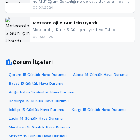
ne Millî Eğitim Bakanlığı ne de valilikler tarafından
yapılmış resmi bir tatil açıklaması bulunmamaktadır.
02.03.2026
Resmi bir duyuru gelmesi halinde gelişmeleri anında
paylaşacağız. En hızlı şekilde haberdar olmak için
sitemizi takip edebilir ve bildirimleri açabilirsiniz.
Meteoroloji 5 Gün için Uyardı
Meteoroloji Kritik 5 Gün için Uyardı ve Ekledi
02.03.2026
location_city
Çorum İlçeleri
Çorum 15 Günlük Hava Durumu
Alaca 15 Günlük Hava Durumu
Bayat 15 Günlük Hava Durumu
Boğazkalan 15 Günlük Hava Durumu
Dodurga 15 Günlük Hava Durumu
İskilip 15 Günlük Hava Durumu
Kargı 15 Günlük Hava Durumu
Laçin 15 Günlük Hava Durumu
Mecitözü 15 Günlük Hava Durumu
Merkez 15 Günlük Hava Durumu