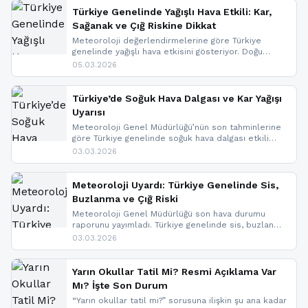
Türkiye Genelinde Yağışlı Hava Etkili: Kar,
Sağanak ve Çığ Riskine Dikkat
Meteoroloji değerlendirmelerine göre Türkiye
genelinde yağışlı hava etkisini gösteriyor. Doğu
bölgelerinde kar yağışı beklenirken Marmara ve
05.03.2026
Kuzey Ege’de sağanak yağmur, yüksek kesimlerde
ise çığ tehlikesi bulunuyor. İç kesimlerde sis ve pus
nedeniyle görüş mesafesinde azalma
Türkiye’de Soğuk Hava Dalgası ve Kar Yağışı
yaşanabileceği belirtiliyor.
Uyarısı
Meteoroloji Genel Müdürlüğü’nün son tahminlerine
göre Türkiye genelinde soğuk hava dalgası etkili
oluyor. Birçok il için kar yağışı ve buzlanma uyarısı
03.03.2026
geldi.
Meteoroloji Uyardı: Türkiye Genelinde Sis,
Buzlanma ve Çığ Riski
Meteoroloji Genel Müdürlüğü son hava durumu
raporunu yayımladı. Türkiye genelinde sis, buzlanma
ve don beklenirken Doğu Anadolu ve Doğu
03.03.2026
Karadeniz’in yüksek kesimlerinde çığ riski uyarısı
yapıldı. İşte son dakika meteoroloji gelişmeleri.
Yarın Okullar Tatil Mi? Resmi Açıklama Var
Mı? İşte Son Durum
“Yarın okullar tatil mi?” sorusuna ilişkin şu ana kadar