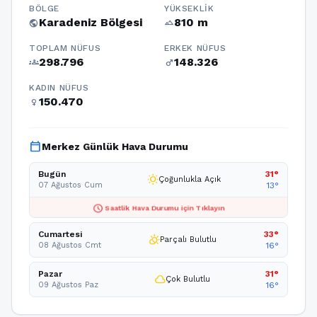
BÖLGE
YÜKSEKLIK
Karadeniz Bölgesi
810 m
public
terrain
TOPLAM NÜFUS
ERKEK NÜFUS
298.796
148.326
groups
male
KADIN NÜFUS
150.470
female
calendar_today
Merkez Günlük Hava Durumu
Bugün
31°
wb_sunny
Çoğunlukla Açık
07 Ağustos Cum
13°
schedule
Saatlik Hava Durumu için Tıklayın
Cumartesi
33°
partly_cloudy_day
Parçalı Bulutlu
08 Ağustos Cmt
16°
Pazar
31°
cloud
Çok Bulutlu
09 Ağustos Paz
16°