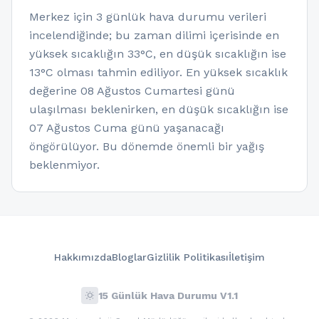
Merkez için 3 günlük hava durumu verileri
incelendiğinde; bu zaman dilimi içerisinde en
yüksek sıcaklığın 33°C, en düşük sıcaklığın ise
13°C olması tahmin ediliyor. En yüksek sıcaklık
değerine 08 Ağustos Cumartesi günü
ulaşılması beklenirken, en düşük sıcaklığın ise
07 Ağustos Cuma günü yaşanacağı
öngörülüyor. Bu dönemde önemli bir yağış
beklenmiyor.
Hakkımızda
Bloglar
Gizlilik Politikası
İletişim
wb_sunny
15 Günlük Hava Durumu V1.1