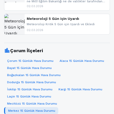
ne Millî Eğitim Bakanlığı ne de valilikler tarafından
yapılmış resmi bir tatil açıklaması bulunmamaktadır.
02.03.2026
Resmi bir duyuru gelmesi halinde gelişmeleri anında
paylaşacağız. En hızlı şekilde haberdar olmak için
sitemizi takip edebilir ve bildirimleri açabilirsiniz.
Meteoroloji 5 Gün için Uyardı
Meteoroloji Kritik 5 Gün için Uyardı ve Ekledi
02.03.2026
location_city
Çorum İlçeleri
Çorum 15 Günlük Hava Durumu
Alaca 15 Günlük Hava Durumu
Bayat 15 Günlük Hava Durumu
Boğazkalan 15 Günlük Hava Durumu
Dodurga 15 Günlük Hava Durumu
İskilip 15 Günlük Hava Durumu
Kargı 15 Günlük Hava Durumu
Laçin 15 Günlük Hava Durumu
Mecitözü 15 Günlük Hava Durumu
Merkez 15 Günlük Hava Durumu