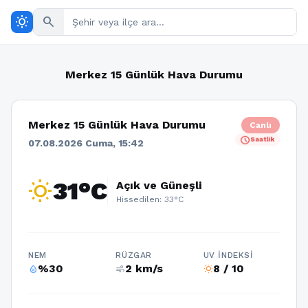
wb_sunny
search
Merkez 15 Günlük Hava Durumu
Merkez 15 Günlük Hava Durumu
Canlı
schedule
Saatlik
07.08.2026 Cuma, 15:42
wb_sunny
31°C
Açık ve Güneşli
Hissedilen: 33°C
NEM
RÜZGAR
UV İNDEKSI
%30
2 km/s
8 / 10
humidity_percentage
air
wb_sunny