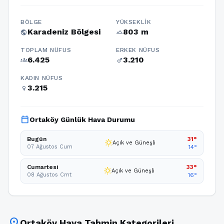
BÖLGE
YÜKSEKLIK
Karadeniz Bölgesi
803 m
public
terrain
TOPLAM NÜFUS
ERKEK NÜFUS
6.425
3.210
groups
male
KADIN NÜFUS
3.215
female
calendar_today
Ortaköy Günlük Hava Durumu
Bugün
31°
wb_sunny
Açık ve Güneşli
07 Ağustos Cum
14°
Cumartesi
33°
wb_sunny
Açık ve Güneşli
08 Ağustos Cmt
16°
location_on
Ortaköy Hava Tahmin Kategorileri