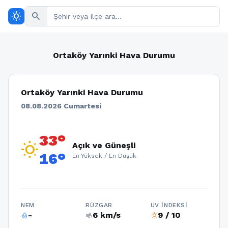
wb_sunny
search
Ortaköy Yarınki Hava Durumu
Ortaköy Yarınki Hava Durumu
08.08.2026 Cumartesi
33°
wb_sunny
Açık ve Güneşli
16°
En Yüksek / En Düşük
NEM
RÜZGAR
UV İNDEKSI
-
6 km/s
9 / 10
humidity_percentage
air
wb_sunny