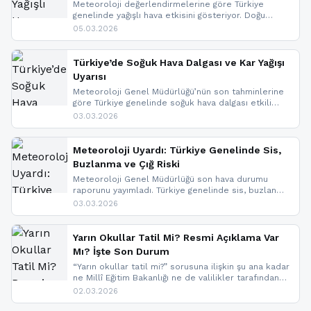
Meteoroloji değerlendirmelerine göre Türkiye
genelinde yağışlı hava etkisini gösteriyor. Doğu
bölgelerinde kar yağışı beklenirken Marmara ve
05.03.2026
Kuzey Ege’de sağanak yağmur, yüksek kesimlerde
ise çığ tehlikesi bulunuyor. İç kesimlerde sis ve pus
nedeniyle görüş mesafesinde azalma
Türkiye’de Soğuk Hava Dalgası ve Kar Yağışı
yaşanabileceği belirtiliyor.
Uyarısı
Meteoroloji Genel Müdürlüğü’nün son tahminlerine
göre Türkiye genelinde soğuk hava dalgası etkili
oluyor. Birçok il için kar yağışı ve buzlanma uyarısı
03.03.2026
geldi.
Meteoroloji Uyardı: Türkiye Genelinde Sis,
Buzlanma ve Çığ Riski
Meteoroloji Genel Müdürlüğü son hava durumu
raporunu yayımladı. Türkiye genelinde sis, buzlanma
ve don beklenirken Doğu Anadolu ve Doğu
03.03.2026
Karadeniz’in yüksek kesimlerinde çığ riski uyarısı
yapıldı. İşte son dakika meteoroloji gelişmeleri.
Yarın Okullar Tatil Mi? Resmi Açıklama Var
Mı? İşte Son Durum
“Yarın okullar tatil mi?” sorusuna ilişkin şu ana kadar
ne Millî Eğitim Bakanlığı ne de valilikler tarafından
yapılmış resmi bir tatil açıklaması bulunmamaktadır.
02.03.2026
Resmi bir duyuru gelmesi halinde gelişmeleri anında