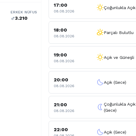
17:00
wb_sunny
Çoğunlukla Açık
08.08.2026
ERKEK NÜFUS
3.210
male
18:00
partly_cloudy_day
Parçalı Bulutlu
08.08.2026
19:00
wb_sunny
Açık ve Güneşli
08.08.2026
20:00
clear_night
Açık (Gece)
08.08.2026
21:00
Çoğunlukla Açık
nightlight
(Gece)
08.08.2026
22:00
clear_night
Açık (Gece)
08.08.2026