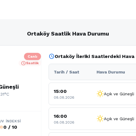
Ortaköy Saatlik Hava Durumu
schedule
Ortaköy İleriki Saatlerdeki Hav
Canlı
schedule
Saatlik
Tarih / Saat
Hava Durumu
Güneşli
15:00
wb_sunny
Açık ve Güneşli
 31°C
08.08.2026
16:00
wb_sunny
Açık ve Güneşli
UV İNDEKSI
08.08.2026
0 / 10
b_sunny