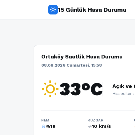
15 Günlük Hava Durumu
wb_sunny
Ortaköy Saatlik Hava Durumu
08.08.2026 Cumartesi, 15:58
wb_sunny
33°C
Açık ve 
Hissedilen:
NEM
RÜZGAR
%18
10 km/s
humidity_percentage
air
w