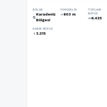
BÖLGE
YÜKSEKLIK
TOPLAM
NÜFUS
Karadeniz
803 m
terrain
public
6.425
groups
Bölgesi
KADIN NÜFUS
3.215
female