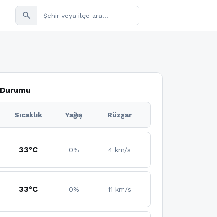
search
a Durumu
Sıcaklık
Yağış
Rüzgar
33°C
0%
4 km/s
33°C
0%
11 km/s