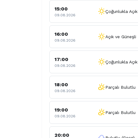
15:00
wb_sunny
Çoğunlukla Açık
09.08.2026
16:00
wb_sunny
Açık ve Güneşli
09.08.2026
17:00
wb_sunny
Çoğunlukla Açık
09.08.2026
18:00
partly_cloudy_day
Parçalı Bulutlu
09.08.2026
19:00
partly_cloudy_day
Parçalı Bulutlu
09.08.2026
20:00
cloud
Bulutlu (Gece)