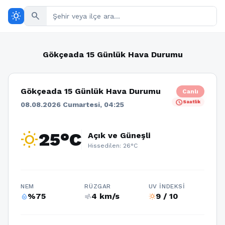
wb_sunny
search
Gökçeada 15 Günlük Hava Durumu
Gökçeada 15 Günlük Hava Durumu
Canlı
schedule
Saatlik
08.08.2026 Cumartesi, 04:25
wb_sunny
25°C
Açık ve Güneşli
Hissedilen: 26°C
NEM
RÜZGAR
UV İNDEKSI
%75
4 km/s
9 / 10
humidity_percentage
air
wb_sunny