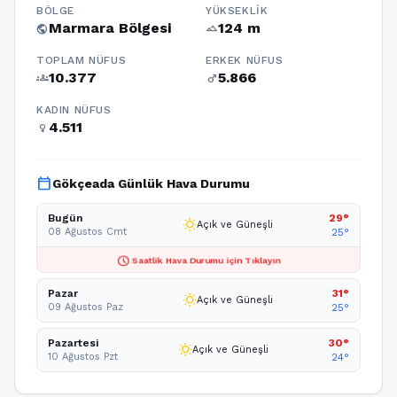
BÖLGE
YÜKSEKLIK
Marmara Bölgesi
124 m
public
terrain
TOPLAM NÜFUS
ERKEK NÜFUS
10.377
5.866
groups
male
KADIN NÜFUS
4.511
female
calendar_today
Gökçeada Günlük Hava Durumu
Bugün
29°
wb_sunny
Açık ve Güneşli
08 Ağustos Cmt
25°
schedule
Saatlik Hava Durumu için Tıklayın
Pazar
31°
wb_sunny
Açık ve Güneşli
09 Ağustos Paz
25°
Pazartesi
30°
wb_sunny
Açık ve Güneşli
10 Ağustos Pzt
24°