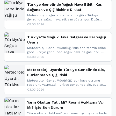
Türkiye Genelinde Yağışlı Hava Etkili: Kar,
Sağanak ve Çığ Riskine Dikkat
Meteoroloji değerlendirmelerine göre Türkiye
genelinde yağışlı hava etkisini gösteriyor. Doğu
bölgelerinde kar yağışı beklenirken Marmara ve
05.03.2026
Kuzey Ege’de sağanak yağmur, yüksek kesimlerde
ise çığ tehlikesi bulunuyor. İç kesimlerde sis ve pus
nedeniyle görüş mesafesinde azalma
Türkiye’de Soğuk Hava Dalgası ve Kar Yağışı
yaşanabileceği belirtiliyor.
Uyarısı
Meteoroloji Genel Müdürlüğü’nün son tahminlerine
göre Türkiye genelinde soğuk hava dalgası etkili
oluyor. Birçok il için kar yağışı ve buzlanma uyarısı
03.03.2026
geldi.
Meteoroloji Uyardı: Türkiye Genelinde Sis,
Buzlanma ve Çığ Riski
Meteoroloji Genel Müdürlüğü son hava durumu
raporunu yayımladı. Türkiye genelinde sis, buzlanma
ve don beklenirken Doğu Anadolu ve Doğu
03.03.2026
Karadeniz’in yüksek kesimlerinde çığ riski uyarısı
yapıldı. İşte son dakika meteoroloji gelişmeleri.
Yarın Okullar Tatil Mi? Resmi Açıklama Var
Mı? İşte Son Durum
“Yarın okullar tatil mi?” sorusuna ilişkin şu ana kadar