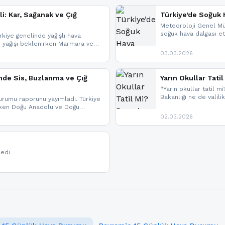
li: Kar, Sağanak ve Çığ
Türkiye’de Soğuk H
Meteoroloji Genel Mü
soğuk hava dalgası etk
kiye genelinde yağışlı hava
geldi.
r yağışı beklenirken Marmara ve
imlerde ise çığ tehlikesi
03.03.2026
eniyle görüş mesafesinde azalma
nde Sis, Buzlanma ve Çığ
Yarın Okullar Tat
“Yarın okullar tatil mi
Bakanlığı ne de valili
rumu raporunu yayımladı. Türkiye
bulunmamaktadır. Res
rken Doğu Anadolu ve Doğu
paylaşacağız. En hızlı
 uyarısı yapıldı. İşte son dakika
02.03.2026
bildirimleri açabilirsin
ledi