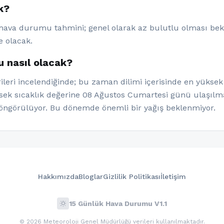
k?
 hava durumu tahmini; genel olarak az bulutlu olması bekl
e olacak.
 nasıl olacak?
leri incelendiğinde; bu zaman dilimi içerisinde en yüksek 
ksek sıcaklık değerine 08 Ağustos Cumartesi günü ulaşılma
öngörülüyor. Bu dönemde önemli bir yağış beklenmiyor.
Hakkımızda
Bloglar
Gizlilik Politikası
İletişim
wb_sunny
15 Günlük Hava Durumu V1.1
© 2026 Meteoroloji Genel Müdürlüğü verileri kullanılmaktadır.