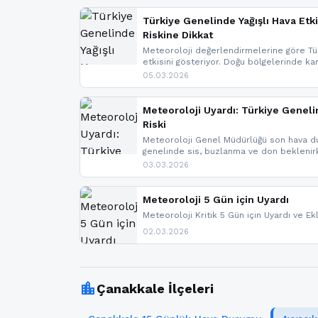
Türkiye Genelinde Yağışlı Hava Etki
Riskine Dikkat
Meteoroloji değerlendirmelerine göre Tür
etkisini gösteriyor. Doğu bölgelerinde ka
Kuzey Ege’de sağanak yağmur, yüksek kes
05.03.2026
bulunuyor. İç kesimlerde sis ve pus ned
yaşanabileceği belirtiliyor.
Meteoroloji Uyardı: Türkiye Geneli
Riski
Meteoroloji Genel Müdürlüğü son hava du
genelinde sis, buzlanma ve don bekleni
Karadeniz’in yüksek kesimlerinde çığ riski
03.03.2026
meteoroloji gelişmeleri.
Meteoroloji 5 Gün için Uyardı
Meteoroloji Kritik 5 Gün için Uyardı ve Ek
02.03.2026
location_city
Çanakkale İlçeleri