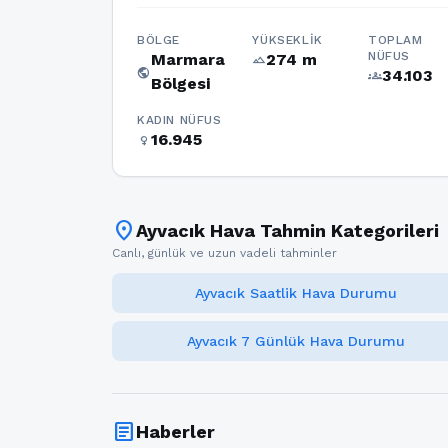
BÖLGE
YÜKSEKLIK
TOPLAM
NÜFUS
Marmara
274 m
terrain
public
34.103
groups
Bölgesi
KADIN NÜFUS
16.945
female
location_on
Ayvacık Hava Tahmin Kategorileri
Canlı, günlük ve uzun vadeli tahminler
Ayvacık Saatlik Hava Durumu
Ayvacık 7 Günlük Hava Durumu
article
Haberler