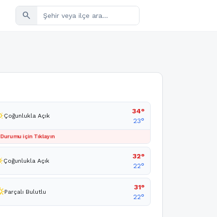
search
34°
unny
Çoğunlukla Açık
23°
 Durumu için Tıklayın
32°
unny
Çoğunlukla Açık
22°
31°
loudy_day
Parçalı Bulutlu
22°