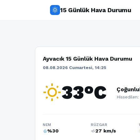
15 Günlük Hava Durumu
wb_sunny
Ayvacık 15 Günlük Hava Durumu
08.08.2026 Cumartesi, 14:25
wb_sunny
33°C
Çoğunlu
Hissedilen:
NEM
RÜZGAR
%30
27 km/s
humidity_percentage
air
w