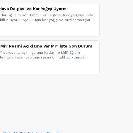
ava Dalgası ve Kar Yağışı Uyarısı
dürlüğü’nün son tahminlerine göre Türkiye genelinde
ili oluyor. Birçok il için kar yağışı ve buzlanma uyarısı
il Mi? Resmi Açıklama Var Mı? İşte Son Durum
?” sorusuna ilişkin şu ana kadar ne Millî Eğitim
kler tarafından yapılmış resmi bir tatil açıklaması
mi bir duyuru gelmesi halinde gelişmeleri anında
 şekilde haberdar olmak için sitemizi takip edebilir ve
iz.