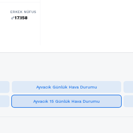
ERKEK NÜFUS
17.158
male
Ayvacık Günlük Hava Durumu
Ayvacık 15 Günlük Hava Durumu