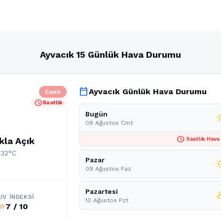
Ayvacık 15 Günlük Hava Durumu
calendar_today
Ayvacık Günlük Hava Durumu
Canlı
schedule
Saatlik
Bugün
wb_s
08 Ağustos Cmt
schedule
kla Açık
Saatlik Hava
 32°C
Pazar
wb_s
09 Ağustos Paz
Pazartesi
partly_c
UV İNDEKSI
10 Ağustos Pzt
7 / 10
b_sunny