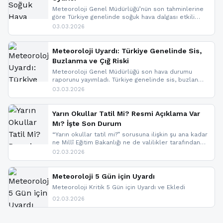
Meteoroloji Genel Müdürlüğü’nün son tahminlerine
göre Türkiye genelinde soğuk hava dalgası etkili
oluyor. Birçok il için kar yağışı ve buzlanma uyarısı
03.03.2026
geldi.
Meteoroloji Uyardı: Türkiye Genelinde Sis,
Buzlanma ve Çığ Riski
Meteoroloji Genel Müdürlüğü son hava durumu
raporunu yayımladı. Türkiye genelinde sis, buzlanma
ve don beklenirken Doğu Anadolu ve Doğu
03.03.2026
Karadeniz’in yüksek kesimlerinde çığ riski uyarısı
yapıldı. İşte son dakika meteoroloji gelişmeleri.
Yarın Okullar Tatil Mi? Resmi Açıklama Var
Mı? İşte Son Durum
“Yarın okullar tatil mi?” sorusuna ilişkin şu ana kadar
ne Millî Eğitim Bakanlığı ne de valilikler tarafından
yapılmış resmi bir tatil açıklaması bulunmamaktadır.
02.03.2026
Resmi bir duyuru gelmesi halinde gelişmeleri anında
paylaşacağız. En hızlı şekilde haberdar olmak için
sitemizi takip edebilir ve bildirimleri açabilirsiniz.
Meteoroloji 5 Gün için Uyardı
Meteoroloji Kritik 5 Gün için Uyardı ve Ekledi
02.03.2026