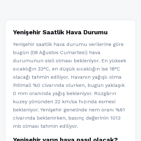
Yenişehir Saatlik Hava Durumu
Yenişehir saatlik hava durumu verilerine göre
bugün (08 Ağustos Cumartesi) hava
durumunun sisli olması bekleniyor. En yüksek
sıcaklığın 33°C, en düşük sıcaklığın ise 18°C
olacağı tahmin ediliyor. Havanın yağışlı olma
ihtimali %0 civarında olurken, bugün yaklaşık
0 mm oranında yağış bekleniyor. Rüzgârın
kuzey yönünden 22 km/sa hızında esmesi
bekleniyor. Yenişehir genelinde nem oranı %61
civarında beklenirken, basınç değerinin 1013
mb olması tahmin ediliyor.
Yenişehir yarın hava nasıl olacak?