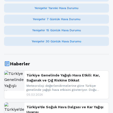
Yenişehir Yarınki Hava Durumu
Yenişehir 7 Günlük Hava Durumu
Yenişehir 15 Günlük Hava Durumu
Yenişehir 30 Günlük Hava Durumu
article
Haberler
Türkiye Genelinde Yağışlı Hava Etkili: Kar,
Sağanak ve Çığ Riskine Dikkat
Meteoroloji değerlendirmelerine göre Türkiye
genelinde yağışlı hava etkisini gösteriyor. Doğu
bölgelerinde kar yağışı beklenirken Marmara ve
05.03.2026
Kuzey Ege’de sağanak yağmur, yüksek kesimlerde
ise çığ tehlikesi bulunuyor. İç kesimlerde sis ve pus
nedeniyle görüş mesafesinde azalma
Türkiye’de Soğuk Hava Dalgası ve Kar Yağışı
yaşanabileceği belirtiliyor.
Uyarısı