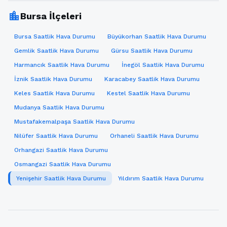
location_city
Bursa İlçeleri
Bursa Saatlik Hava Durumu
Büyükorhan Saatlik Hava Durumu
Gemlik Saatlik Hava Durumu
Gürsu Saatlik Hava Durumu
Harmancık Saatlik Hava Durumu
İnegöl Saatlik Hava Durumu
İznik Saatlik Hava Durumu
Karacabey Saatlik Hava Durumu
Keles Saatlik Hava Durumu
Kestel Saatlik Hava Durumu
Mudanya Saatlik Hava Durumu
Mustafakemalpaşa Saatlik Hava Durumu
Nilüfer Saatlik Hava Durumu
Orhaneli Saatlik Hava Durumu
Orhangazi Saatlik Hava Durumu
Osmangazi Saatlik Hava Durumu
Yenişehir Saatlik Hava Durumu
Yıldırım Saatlik Hava Durumu