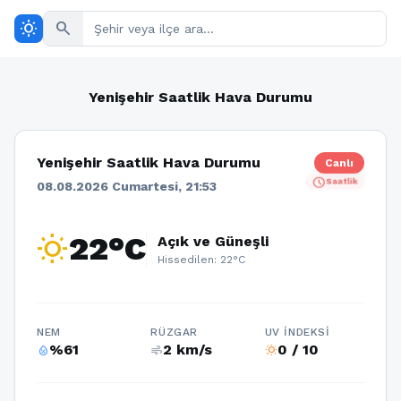
wb_sunny
search
Yenişehir Saatlik Hava Durumu
Yenişehir Saatlik Hava Durumu
Canlı
schedule
Saatlik
08.08.2026 Cumartesi, 21:53
wb_sunny
22°C
Açık ve Güneşli
Hissedilen: 22°C
NEM
RÜZGAR
UV İNDEKSI
%61
2 km/s
0 / 10
humidity_percentage
air
wb_sunny