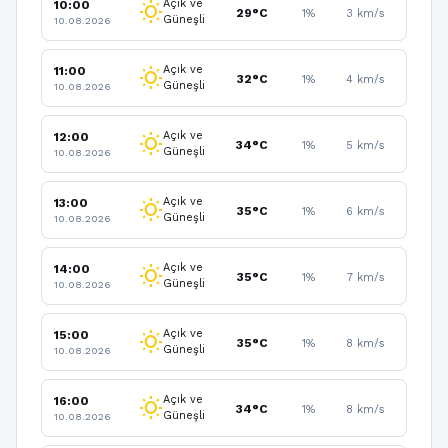
Açık ve
10:00
wb_sunny
29°C
1%
3 km/s
Güneşli
10.08.2026
Açık ve
11:00
wb_sunny
32°C
1%
4 km/s
Güneşli
10.08.2026
Açık ve
12:00
wb_sunny
34°C
1%
5 km/s
Güneşli
10.08.2026
Açık ve
13:00
wb_sunny
35°C
1%
6 km/s
Güneşli
10.08.2026
Açık ve
14:00
wb_sunny
35°C
1%
7 km/s
Güneşli
10.08.2026
Açık ve
15:00
wb_sunny
35°C
1%
8 km/s
Güneşli
10.08.2026
Açık ve
16:00
wb_sunny
34°C
1%
8 km/s
Güneşli
10.08.2026