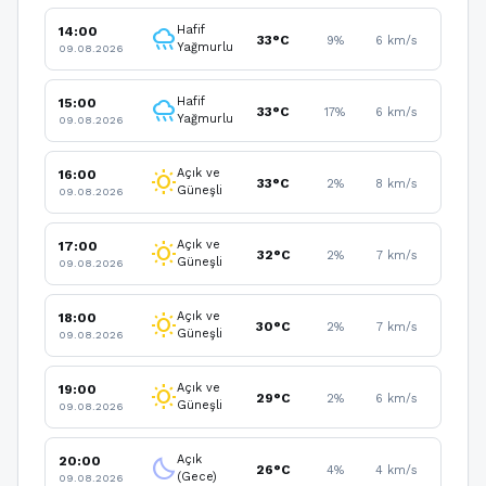
Hafif
14:00
rainy
33°C
9%
6 km/s
Yağmurlu
09.08.2026
Hafif
15:00
rainy
33°C
17%
6 km/s
Yağmurlu
09.08.2026
Açık ve
16:00
wb_sunny
33°C
2%
8 km/s
Güneşli
09.08.2026
Açık ve
17:00
wb_sunny
32°C
2%
7 km/s
Güneşli
09.08.2026
Açık ve
18:00
wb_sunny
30°C
2%
7 km/s
Güneşli
09.08.2026
Açık ve
19:00
wb_sunny
29°C
2%
6 km/s
Güneşli
09.08.2026
Açık
20:00
clear_night
26°C
4%
4 km/s
(Gece)
09.08.2026