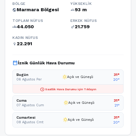
BÖLGE
YÜKSEKLIK
Marmara Bölgesi
93 m
public
terrain
TOPLAM NÜFUS
ERKEK NÜFUS
44.050
21.759
groups
male
KADIN NÜFUS
22.291
female
calendar_today
İznik Günlük Hava Durumu
Bugün
31°
wb_sunny
Açık ve Güneşli
06 Ağustos Per
20°
schedule
Saatlik Hava Durumu için Tıklayın
Cuma
31°
wb_sunny
Açık ve Güneşli
07 Ağustos Cum
21°
Cumartesi
31°
wb_sunny
Açık ve Güneşli
08 Ağustos Cmt
20°