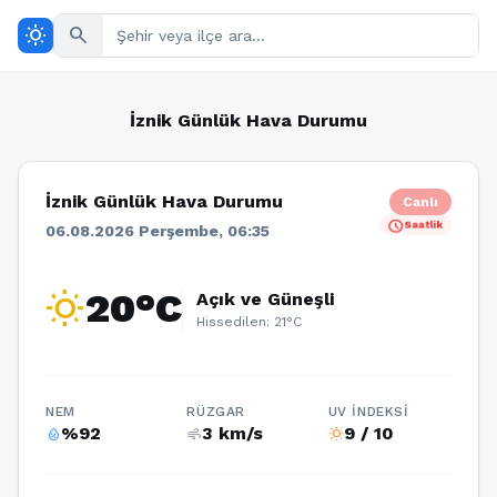
wb_sunny
search
İznik Günlük Hava Durumu
İznik Günlük Hava Durumu
Canlı
schedule
Saatlik
06.08.2026 Perşembe, 06:35
wb_sunny
20°C
Açık ve Güneşli
Hissedilen: 21°C
NEM
RÜZGAR
UV İNDEKSI
%92
3 km/s
9 / 10
humidity_percentage
air
wb_sunny