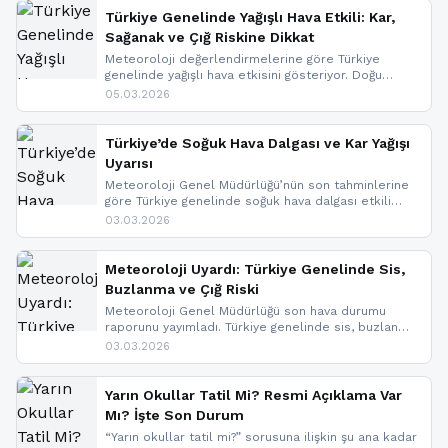
Türkiye Genelinde Yağışlı Hava Etkili: Kar,
Sağanak ve Çığ Riskine Dikkat
Meteoroloji değerlendirmelerine göre Türkiye
genelinde yağışlı hava etkisini gösteriyor. Doğu
bölgelerinde kar yağışı beklenirken Marmara ve
05.03.2026
Kuzey Ege’de sağanak yağmur, yüksek kesimlerde
ise çığ tehlikesi bulunuyor. İç kesimlerde sis ve pus
nedeniyle görüş mesafesinde azalma
Türkiye’de Soğuk Hava Dalgası ve Kar Yağışı
yaşanabileceği belirtiliyor.
Uyarısı
Meteoroloji Genel Müdürlüğü’nün son tahminlerine
göre Türkiye genelinde soğuk hava dalgası etkili
oluyor. Birçok il için kar yağışı ve buzlanma uyarısı
03.03.2026
geldi.
Meteoroloji Uyardı: Türkiye Genelinde Sis,
Buzlanma ve Çığ Riski
Meteoroloji Genel Müdürlüğü son hava durumu
raporunu yayımladı. Türkiye genelinde sis, buzlanma
ve don beklenirken Doğu Anadolu ve Doğu
03.03.2026
Karadeniz’in yüksek kesimlerinde çığ riski uyarısı
yapıldı. İşte son dakika meteoroloji gelişmeleri.
Yarın Okullar Tatil Mi? Resmi Açıklama Var
Mı? İşte Son Durum
“Yarın okullar tatil mi?” sorusuna ilişkin şu ana kadar