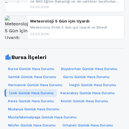
ne Millî Eğitim Bakanlığı ne de valilikler tarafından
yapılmış resmi bir tatil açıklaması bulunmamaktadır.
02.03.2026
Resmi bir duyuru gelmesi halinde gelişmeleri anında
paylaşacağız. En hızlı şekilde haberdar olmak için
sitemizi takip edebilir ve bildirimleri açabilirsiniz.
Meteoroloji 5 Gün için Uyardı
Meteoroloji Kritik 5 Gün için Uyardı ve Ekledi
02.03.2026
location_city
Bursa İlçeleri
Bursa Günlük Hava Durumu
Büyükorhan Günlük Hava Durumu
Gemlik Günlük Hava Durumu
Gürsu Günlük Hava Durumu
Harmancık Günlük Hava Durumu
İnegöl Günlük Hava Durumu
İznik Günlük Hava Durumu
Karacabey Günlük Hava Durumu
Keles Günlük Hava Durumu
Kestel Günlük Hava Durumu
Mudanya Günlük Hava Durumu
Mustafakemalpaşa Günlük Hava Durumu
Nilüfer Günlük Hava Durumu
Orhaneli Günlük Hava Durumu