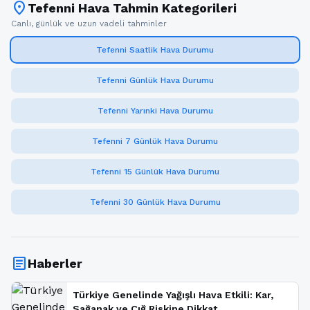
location_on
Tefenni Hava Tahmin Kategorileri
Canlı, günlük ve uzun vadeli tahminler
Tefenni Saatlik Hava Durumu
Tefenni Günlük Hava Durumu
Tefenni Yarınki Hava Durumu
Tefenni 7 Günlük Hava Durumu
Tefenni 15 Günlük Hava Durumu
Tefenni 30 Günlük Hava Durumu
article
Haberler
Türkiye Genelinde Yağışlı Hava Etkili: Kar,
Sağanak ve Çığ Riskine Dikkat