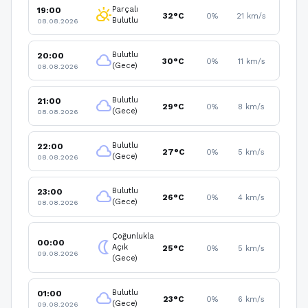
Parçalı
19:00
partly_cloudy_day
32°C
0%
21 km/s
Bulutlu
08.08.2026
Bulutlu
20:00
cloud
30°C
0%
11 km/s
(Gece)
08.08.2026
Bulutlu
21:00
cloud
29°C
0%
8 km/s
(Gece)
08.08.2026
Bulutlu
22:00
cloud
27°C
0%
5 km/s
(Gece)
08.08.2026
Bulutlu
23:00
cloud
26°C
0%
4 km/s
(Gece)
08.08.2026
Çoğunlukla
00:00
nightlight
Açık
25°C
0%
5 km/s
09.08.2026
(Gece)
Bulutlu
01:00
cloud
23°C
0%
6 km/s
(Gece)
09.08.2026