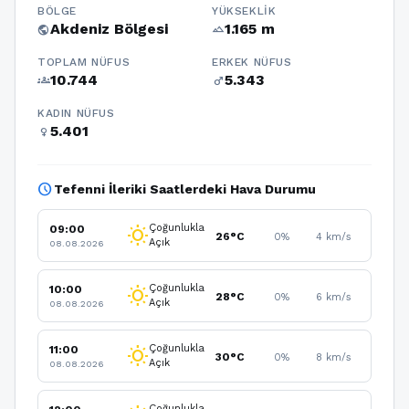
BÖLGE
YÜKSEKLIK
Akdeniz Bölgesi
1.165 m
public
terrain
TOPLAM NÜFUS
ERKEK NÜFUS
10.744
5.343
groups
male
KADIN NÜFUS
5.401
female
schedule
Tefenni İleriki Saatlerdeki Hava Durumu
Çoğunlukla
09:00
wb_sunny
26°C
0%
4 km/s
Açık
08.08.2026
Çoğunlukla
10:00
wb_sunny
28°C
0%
6 km/s
Açık
08.08.2026
Çoğunlukla
11:00
wb_sunny
30°C
0%
8 km/s
Açık
08.08.2026
Çoğunlukla