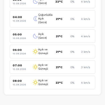
clear_night
22°C
0%
4 km/s
(Gece)
10.08.2026
Çoğunlukla
04:00
nightlight
Açık
21°C
0%
4 km/s
10.08.2026
(Gece)
Açık
05:00
clear_night
21°C
0%
4 km/s
(Gece)
10.08.2026
Açık ve
06:00
wb_sunny
21°C
0%
3 km/s
Güneşli
10.08.2026
Açık ve
07:00
wb_sunny
21°C
0%
3 km/s
Güneşli
10.08.2026
Açık ve
08:00
wb_sunny
23°C
0%
4 km/s
Güneşli
10.08.2026