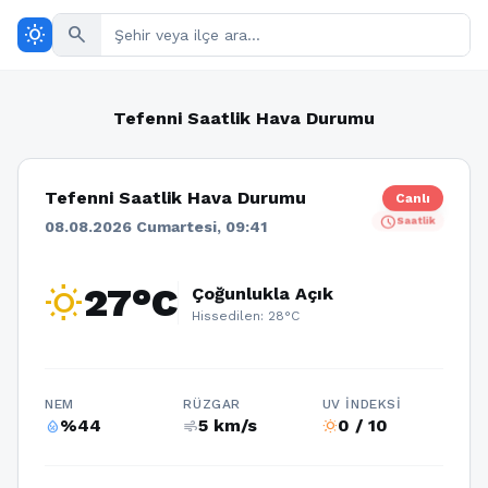
wb_sunny
search
Tefenni Saatlik Hava Durumu
Tefenni Saatlik Hava Durumu
Canlı
schedule
Saatlik
08.08.2026 Cumartesi, 09:41
wb_sunny
27°C
Çoğunlukla Açık
Hissedilen: 28°C
NEM
RÜZGAR
UV İNDEKSI
%44
5 km/s
0 / 10
humidity_percentage
air
wb_sunny