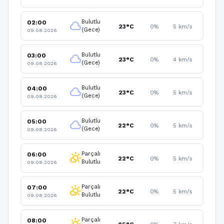
Bulutlu
02:00
cloud
23°C
0%
5 km/s
(Gece)
09.08.2026
Bulutlu
03:00
cloud
23°C
0%
4 km/s
(Gece)
09.08.2026
Bulutlu
04:00
cloud
23°C
0%
5 km/s
(Gece)
09.08.2026
Bulutlu
05:00
cloud
22°C
0%
5 km/s
(Gece)
09.08.2026
Parçalı
06:00
partly_cloudy_day
22°C
0%
5 km/s
Bulutlu
09.08.2026
Parçalı
07:00
partly_cloudy_day
22°C
0%
5 km/s
Bulutlu
09.08.2026
Parçalı
08:00