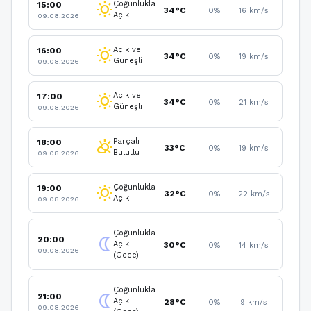
Çoğunlukla
15:00
wb_sunny
34°C
0%
16 km/s
Açık
09.08.2026
Açık ve
16:00
wb_sunny
34°C
0%
19 km/s
Güneşli
09.08.2026
Açık ve
17:00
wb_sunny
34°C
0%
21 km/s
Güneşli
09.08.2026
Parçalı
18:00
partly_cloudy_day
33°C
0%
19 km/s
Bulutlu
09.08.2026
Çoğunlukla
19:00
wb_sunny
32°C
0%
22 km/s
Açık
09.08.2026
Çoğunlukla
20:00
nightlight
Açık
30°C
0%
14 km/s
09.08.2026
(Gece)
Çoğunlukla
21:00
nightlight
Açık
28°C
0%
9 km/s
09.08.2026