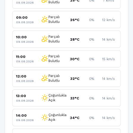
partly_cloudy_day
25°C
0%
7 km/s
Bulutlu
09.08.2026
Parçalı
09:00
partly_cloudy_day
26°C
0%
12 km/s
Bulutlu
09.08.2026
Parçalı
10:00
partly_cloudy_day
28°C
0%
14 km/s
Bulutlu
09.08.2026
Parçalı
11:00
partly_cloudy_day
30°C
0%
15 km/s
Bulutlu
09.08.2026
Parçalı
12:00
partly_cloudy_day
32°C
0%
14 km/s
Bulutlu
09.08.2026
Çoğunlukla
13:00
wb_sunny
33°C
0%
14 km/s
Açık
09.08.2026
Çoğunlukla
14:00
wb_sunny
34°C
0%
14 km/s
Açık
09.08.2026