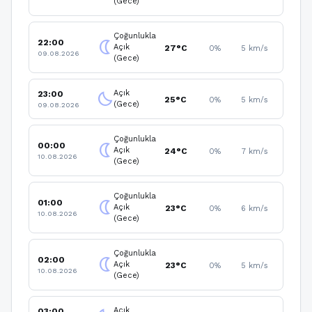
(Gece)
Çoğunlukla
22:00
nightlight
Açık
27°C
0%
5 km/s
09.08.2026
(Gece)
Açık
23:00
clear_night
25°C
0%
5 km/s
(Gece)
09.08.2026
Çoğunlukla
00:00
nightlight
Açık
24°C
0%
7 km/s
10.08.2026
(Gece)
Çoğunlukla
01:00
nightlight
Açık
23°C
0%
6 km/s
10.08.2026
(Gece)
Çoğunlukla
02:00
nightlight
Açık
23°C
0%
5 km/s
10.08.2026
(Gece)
Açık
03:00