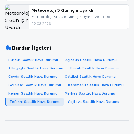
paylaşacağız. En hızlı şekilde haberdar olmak için
sitemizi takip edebilir ve bildirimleri açabilirsiniz.
Meteoroloji 5 Gün için Uyardı
Meteoroloji Kritik 5 Gün için Uyardı ve Ekledi
02.03.2026
location_city
Burdur İlçeleri
Burdur Saatlik Hava Durumu
Ağlasun Saatlik Hava Durumu
Altınyayla Saatlik Hava Durumu
Bucak Saatlik Hava Durumu
Çavdır Saatlik Hava Durumu
Çeltikçi Saatlik Hava Durumu
Gölhisar Saatlik Hava Durumu
Karamanlı Saatlik Hava Durumu
Kemer Saatlik Hava Durumu
Merkez Saatlik Hava Durumu
Tefenni Saatlik Hava Durumu
Yeşilova Saatlik Hava Durumu