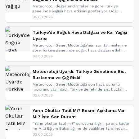
Meteoroloji değerlendirmelerine göre Türkiye
genelinde yağışlı hava etkisini gösteriyor. Doğu
bölgelerinde kar yağışı beklenirken Marmara ve
05.03.2026
Kuzey Ege’de sağanak yağmur, yüksek kesimlerde
ise çığ tehlikesi bulunuyor. İç kesimlerde sis ve pus
nedeniyle görüş mesafesinde azalma
Türkiye’de Soğuk Hava Dalgası ve Kar Yağışı
yaşanabileceği belirtiliyor.
Uyarısı
Meteoroloji Genel Müdürlüğü’nün son tahminlerine
göre Türkiye genelinde soğuk hava dalgası etkili
oluyor. Birçok il için kar yağışı ve buzlanma uyarısı
03.03.2026
geldi.
Meteoroloji Uyardı: Türkiye Genelinde Sis,
Buzlanma ve Çığ Riski
Meteoroloji Genel Müdürlüğü son hava durumu
raporunu yayımladı. Türkiye genelinde sis, buzlanma
ve don beklenirken Doğu Anadolu ve Doğu
03.03.2026
Karadeniz’in yüksek kesimlerinde çığ riski uyarısı
yapıldı. İşte son dakika meteoroloji gelişmeleri.
Yarın Okullar Tatil Mi? Resmi Açıklama Var
Mı? İşte Son Durum
“Yarın okullar tatil mi?” sorusuna ilişkin şu ana kadar
ne Millî Eğitim Bakanlığı ne de valilikler tarafından
yapılmış resmi bir tatil açıklaması bulunmamaktadır.
02.03.2026
Resmi bir duyuru gelmesi halinde gelişmeleri anında