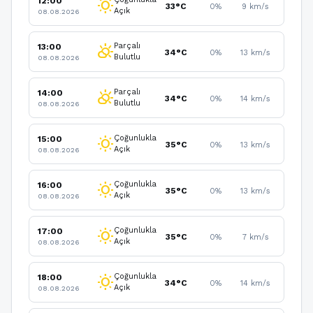
12:00
wb_sunny
33°C
0%
9 km/s
Açık
08.08.2026
Parçalı
13:00
partly_cloudy_day
34°C
0%
13 km/s
Bulutlu
08.08.2026
Parçalı
14:00
partly_cloudy_day
34°C
0%
14 km/s
Bulutlu
08.08.2026
Çoğunlukla
15:00
wb_sunny
35°C
0%
13 km/s
Açık
08.08.2026
Çoğunlukla
16:00
wb_sunny
35°C
0%
13 km/s
Açık
08.08.2026
Çoğunlukla
17:00
wb_sunny
35°C
0%
7 km/s
Açık
08.08.2026
Çoğunlukla
18:00
wb_sunny
34°C
0%
14 km/s
Açık
08.08.2026