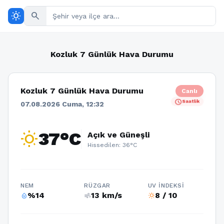
wb_sunny
search
Kozluk 7 Günlük Hava Durumu
Kozluk 7 Günlük Hava Durumu
Canlı
schedule
Saatlik
07.08.2026 Cuma, 12:32
wb_sunny
37°C
Açık ve Güneşli
Hissedilen: 36°C
NEM
RÜZGAR
UV İNDEKSI
%14
13 km/s
8 / 10
humidity_percentage
air
wb_sunny