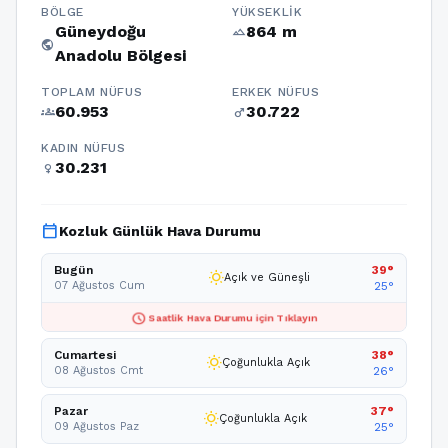
BÖLGE
YÜKSEKLIK
Güneydoğu
864 m
terrain
public
Anadolu Bölgesi
TOPLAM NÜFUS
ERKEK NÜFUS
60.953
30.722
groups
male
KADIN NÜFUS
30.231
female
calendar_today
Kozluk Günlük Hava Durumu
Bugün
39°
wb_sunny
Açık ve Güneşli
07 Ağustos Cum
25°
schedule
Saatlik Hava Durumu için Tıklayın
Cumartesi
38°
wb_sunny
Çoğunlukla Açık
08 Ağustos Cmt
26°
Pazar
37°
wb_sunny
Çoğunlukla Açık
09 Ağustos Paz
25°