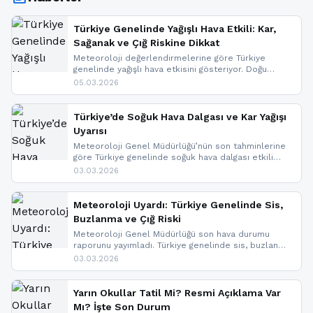
Türkiye Genelinde Yağışlı Hava Etkili: Kar,
Sağanak ve Çığ Riskine Dikkat
Meteoroloji değerlendirmelerine göre Türkiye
genelinde yağışlı hava etkisini gösteriyor. Doğu
bölgelerinde kar yağışı beklenirken Marmara ve
05.03.2026
Kuzey Ege’de sağanak yağmur, yüksek kesimlerde
ise çığ tehlikesi bulunuyor. İç kesimlerde sis ve pus
nedeniyle görüş mesafesinde azalma
Türkiye’de Soğuk Hava Dalgası ve Kar Yağışı
yaşanabileceği belirtiliyor.
Uyarısı
Meteoroloji Genel Müdürlüğü’nün son tahminlerine
göre Türkiye genelinde soğuk hava dalgası etkili
oluyor. Birçok il için kar yağışı ve buzlanma uyarısı
03.03.2026
geldi.
Meteoroloji Uyardı: Türkiye Genelinde Sis,
Buzlanma ve Çığ Riski
Meteoroloji Genel Müdürlüğü son hava durumu
raporunu yayımladı. Türkiye genelinde sis, buzlanma
ve don beklenirken Doğu Anadolu ve Doğu
03.03.2026
Karadeniz’in yüksek kesimlerinde çığ riski uyarısı
yapıldı. İşte son dakika meteoroloji gelişmeleri.
Yarın Okullar Tatil Mi? Resmi Açıklama Var
Mı? İşte Son Durum