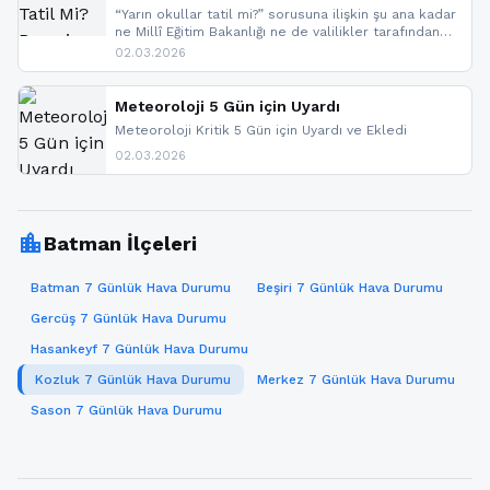
“Yarın okullar tatil mi?” sorusuna ilişkin şu ana kadar
ne Millî Eğitim Bakanlığı ne de valilikler tarafından
yapılmış resmi bir tatil açıklaması bulunmamaktadır.
02.03.2026
Resmi bir duyuru gelmesi halinde gelişmeleri anında
paylaşacağız. En hızlı şekilde haberdar olmak için
sitemizi takip edebilir ve bildirimleri açabilirsiniz.
Meteoroloji 5 Gün için Uyardı
Meteoroloji Kritik 5 Gün için Uyardı ve Ekledi
02.03.2026
location_city
Batman İlçeleri
Batman 7 Günlük Hava Durumu
Beşiri 7 Günlük Hava Durumu
Gercüş 7 Günlük Hava Durumu
Hasankeyf 7 Günlük Hava Durumu
Kozluk 7 Günlük Hava Durumu
Merkez 7 Günlük Hava Durumu
Sason 7 Günlük Hava Durumu