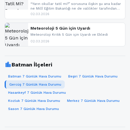
“Yarın okullar tatil mi?” sorusuna ilişkin şu ana kadar
ne Millî Eğitim Bakanlığı ne de valilikler tarafından
yapılmış resmi bir tatil açıklaması bulunmamaktadır.
02.03.2026
Resmi bir duyuru gelmesi halinde gelişmeleri anında
paylaşacağız. En hızlı şekilde haberdar olmak için
sitemizi takip edebilir ve bildirimleri açabilirsiniz.
Meteoroloji 5 Gün için Uyardı
Meteoroloji Kritik 5 Gün için Uyardı ve Ekledi
02.03.2026
location_city
Batman İlçeleri
Batman 7 Günlük Hava Durumu
Beşiri 7 Günlük Hava Durumu
Gercüş 7 Günlük Hava Durumu
Hasankeyf 7 Günlük Hava Durumu
Kozluk 7 Günlük Hava Durumu
Merkez 7 Günlük Hava Durumu
Sason 7 Günlük Hava Durumu