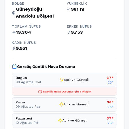
BÖLGE
YÜKSEKLIK
Güneydoğu
981 m
terrain
public
Anadolu Bölgesi
TOPLAM NÜFUS
ERKEK NÜFUS
19.304
9.753
groups
male
KADIN NÜFUS
9.551
female
calendar_today
Gercüş Günlük Hava Durumu
Bugün
37°
wb_sunny
Açık ve Güneşli
08 Ağustos Cmt
25°
schedule
Saatlik Hava Durumu için Tıklayın
Pazar
36°
wb_sunny
Açık ve Güneşli
09 Ağustos Paz
26°
Pazartesi
37°
wb_sunny
Açık ve Güneşli
10 Ağustos Pzt
26°