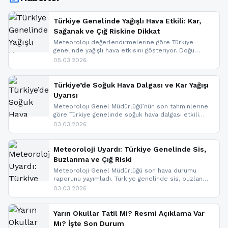
Türkiye Genelinde Yağışlı Hava Etkili: Kar,
Sağanak ve Çığ Riskine Dikkat
Meteoroloji değerlendirmelerine göre Türkiye
genelinde yağışlı hava etkisini gösteriyor. Doğu
bölgelerinde kar yağışı beklenirken Marmara ve
05.03.2026
Kuzey Ege’de sağanak yağmur, yüksek kesimlerde
ise çığ tehlikesi bulunuyor. İç kesimlerde sis ve pus
nedeniyle görüş mesafesinde azalma
Türkiye’de Soğuk Hava Dalgası ve Kar Yağışı
yaşanabileceği belirtiliyor.
Uyarısı
Meteoroloji Genel Müdürlüğü’nün son tahminlerine
göre Türkiye genelinde soğuk hava dalgası etkili
oluyor. Birçok il için kar yağışı ve buzlanma uyarısı
03.03.2026
geldi.
Meteoroloji Uyardı: Türkiye Genelinde Sis,
Buzlanma ve Çığ Riski
Meteoroloji Genel Müdürlüğü son hava durumu
raporunu yayımladı. Türkiye genelinde sis, buzlanma
ve don beklenirken Doğu Anadolu ve Doğu
03.03.2026
Karadeniz’in yüksek kesimlerinde çığ riski uyarısı
yapıldı. İşte son dakika meteoroloji gelişmeleri.
Yarın Okullar Tatil Mi? Resmi Açıklama Var
Mı? İşte Son Durum