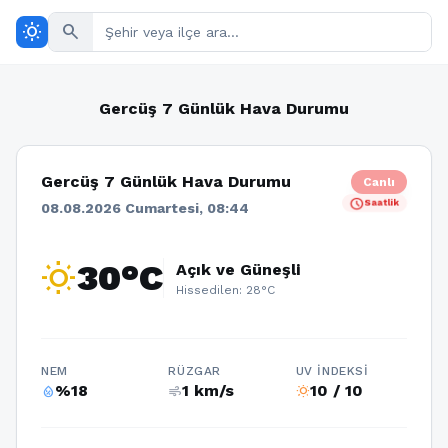
wb_sunny
search
Gercüş 7 Günlük Hava Durumu
Gercüş 7 Günlük Hava Durumu
Canlı
schedule
Saatlik
08.08.2026 Cumartesi, 08:44
wb_sunny
30°C
Açık ve Güneşli
Hissedilen: 28°C
NEM
RÜZGAR
UV İNDEKSI
%18
1 km/s
10 / 10
humidity_percentage
air
wb_sunny