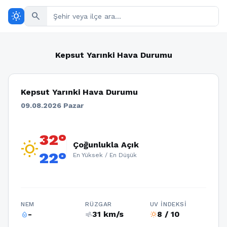
wb_sunny
search
Kepsut Yarınki Hava Durumu
Kepsut Yarınki Hava Durumu
09.08.2026 Pazar
32°
wb_sunny
Çoğunlukla Açık
22°
En Yüksek / En Düşük
NEM
RÜZGAR
UV İNDEKSI
-
31 km/s
8 / 10
humidity_percentage
air
wb_sunny