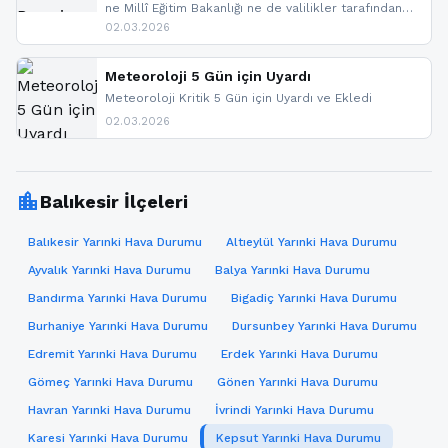
ne Millî Eğitim Bakanlığı ne de valilikler tarafından
yapılmış resmi bir tatil açıklaması bulunmamaktadır.
02.03.2026
Resmi bir duyuru gelmesi halinde gelişmeleri anında
paylaşacağız. En hızlı şekilde haberdar olmak için
sitemizi takip edebilir ve bildirimleri açabilirsiniz.
Meteoroloji 5 Gün için Uyardı
Meteoroloji Kritik 5 Gün için Uyardı ve Ekledi
02.03.2026
location_city
Balıkesir İlçeleri
Balıkesir Yarınki Hava Durumu
Altıeylül Yarınki Hava Durumu
Ayvalık Yarınki Hava Durumu
Balya Yarınki Hava Durumu
Bandırma Yarınki Hava Durumu
Bigadiç Yarınki Hava Durumu
Burhaniye Yarınki Hava Durumu
Dursunbey Yarınki Hava Durumu
Edremit Yarınki Hava Durumu
Erdek Yarınki Hava Durumu
Gömeç Yarınki Hava Durumu
Gönen Yarınki Hava Durumu
Havran Yarınki Hava Durumu
İvrindi Yarınki Hava Durumu
Karesi Yarınki Hava Durumu
Kepsut Yarınki Hava Durumu