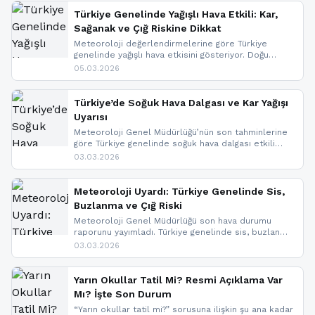
Türkiye Genelinde Yağışlı Hava Etkili: Kar,
Sağanak ve Çığ Riskine Dikkat
Meteoroloji değerlendirmelerine göre Türkiye
genelinde yağışlı hava etkisini gösteriyor. Doğu
bölgelerinde kar yağışı beklenirken Marmara ve
05.03.2026
Kuzey Ege’de sağanak yağmur, yüksek kesimlerde
ise çığ tehlikesi bulunuyor. İç kesimlerde sis ve pus
nedeniyle görüş mesafesinde azalma
Türkiye’de Soğuk Hava Dalgası ve Kar Yağışı
yaşanabileceği belirtiliyor.
Uyarısı
Meteoroloji Genel Müdürlüğü’nün son tahminlerine
göre Türkiye genelinde soğuk hava dalgası etkili
oluyor. Birçok il için kar yağışı ve buzlanma uyarısı
03.03.2026
geldi.
Meteoroloji Uyardı: Türkiye Genelinde Sis,
Buzlanma ve Çığ Riski
Meteoroloji Genel Müdürlüğü son hava durumu
raporunu yayımladı. Türkiye genelinde sis, buzlanma
ve don beklenirken Doğu Anadolu ve Doğu
03.03.2026
Karadeniz’in yüksek kesimlerinde çığ riski uyarısı
yapıldı. İşte son dakika meteoroloji gelişmeleri.
Yarın Okullar Tatil Mi? Resmi Açıklama Var
Mı? İşte Son Durum
“Yarın okullar tatil mi?” sorusuna ilişkin şu ana kadar