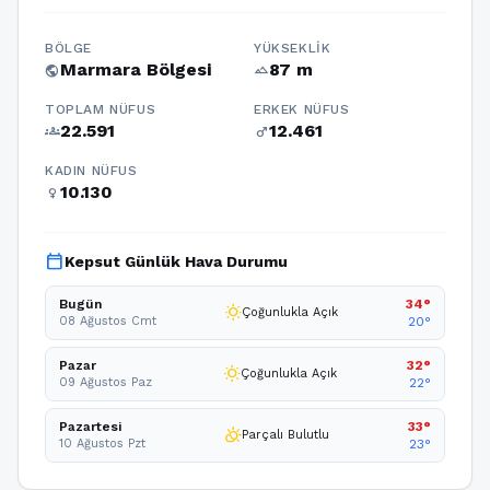
BÖLGE
YÜKSEKLIK
Marmara Bölgesi
87 m
public
terrain
TOPLAM NÜFUS
ERKEK NÜFUS
22.591
12.461
groups
male
KADIN NÜFUS
10.130
female
calendar_today
Kepsut Günlük Hava Durumu
Bugün
34°
wb_sunny
Çoğunlukla Açık
08 Ağustos Cmt
20°
Pazar
32°
wb_sunny
Çoğunlukla Açık
09 Ağustos Paz
22°
Pazartesi
33°
partly_cloudy_day
Parçalı Bulutlu
10 Ağustos Pzt
23°