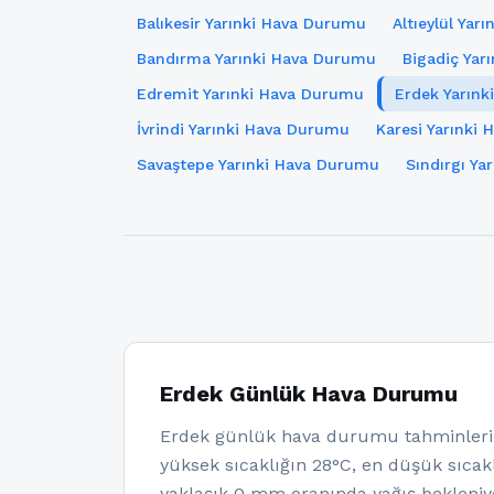
Balıkesir Yarınki Hava Durumu
Altıeylül Yar
Bandırma Yarınki Hava Durumu
Bigadiç Yar
Edremit Yarınki Hava Durumu
Erdek Yarın
İvrindi Yarınki Hava Durumu
Karesi Yarınki
Savaştepe Yarınki Hava Durumu
Sındırgı Y
Erdek Günlük Hava Durumu
Erdek günlük hava durumu tahminlerin
yüksek sıcaklığın 28°C, en düşük sıcakl
yaklaşık 0 mm oranında yağış bekleni