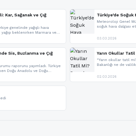
li: Kar, Sağanak ve Çığ
Türkiye’de Soğuk H
Meteoroloji Genel Mü
soğuk hava dalgası etk
kiye genelinde yağışlı hava
geldi.
r yağışı beklenirken Marmara ve
imlerde ise çığ tehlikesi
03.03.2026
eniyle görüş mesafesinde azalma
nde Sis, Buzlanma ve Çığ
Yarın Okullar Tat
“Yarın okullar tatil mi
Bakanlığı ne de valili
rumu raporunu yayımladı. Türkiye
bulunmamaktadır. Res
rken Doğu Anadolu ve Doğu
paylaşacağız. En hızlı
 uyarısı yapıldı. İşte son dakika
02.03.2026
bildirimleri açabilirsin
ledi