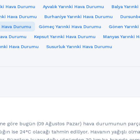
ınki Hava Durumu
Ayvalık Yarınki Hava Durumu
Balya Yarınk
ınki Hava Durumu
Burhaniye Yarınki Hava Durumu
Dursunbe
ki Hava Durumu
Gömeç Yarınki Hava Durumu
Gönen Yarınk
 Hava Durumu
Kepsut Yarınki Hava Durumu
Manyas Yarınki 
arınki Hava Durumu
Susurluk Yarınki Hava Durumu
e göre bugün (09 Ağustos Pazar) hava durumunun parçalı
ığın ise 24°C olacağı tahmin ediliyor. Havanın yağışlı ol
yor. Rüzgârın kuzey doğu yönünden 30 km/sa hızında esme