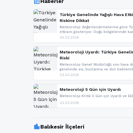
article
Haberler
Türkiye Genelinde Yağışlı Hava Etki
Riskine Dikkat
Meteoroloji değerlendirmelerine göre Tür
etkisini gösteriyor. Doğu bölgelerinde ka
Kuzey Ege’de sağanak yağmur, yüksek kes
05.03.2026
bulunuyor. İç kesimlerde sis ve pus ned
yaşanabileceği belirtiliyor.
Meteoroloji Uyardı: Türkiye Geneli
Riski
Meteoroloji Genel Müdürlüğü son hava du
genelinde sis, buzlanma ve don bekleni
Karadeniz’in yüksek kesimlerinde çığ riski
03.03.2026
meteoroloji gelişmeleri.
Meteoroloji 5 Gün için Uyardı
Meteoroloji Kritik 5 Gün için Uyardı ve Ek
02.03.2026
location_city
Balıkesir İlçeleri