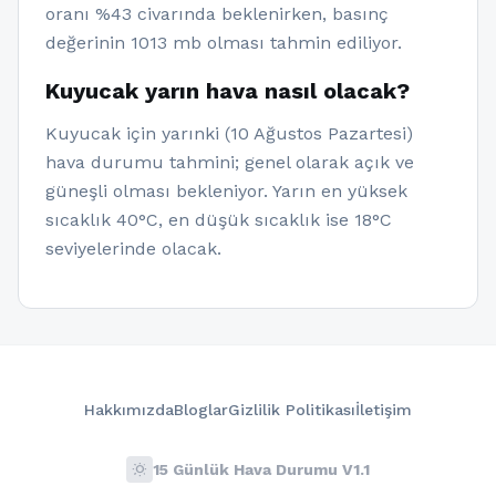
oranı %43 civarında beklenirken, basınç
değerinin 1013 mb olması tahmin ediliyor.
Kuyucak yarın hava nasıl olacak?
Kuyucak için yarınki (10 Ağustos Pazartesi)
hava durumu tahmini; genel olarak açık ve
güneşli olması bekleniyor. Yarın en yüksek
sıcaklık 40°C, en düşük sıcaklık ise 18°C
seviyelerinde olacak.
Hakkımızda
Bloglar
Gizlilik Politikası
İletişim
wb_sunny
15 Günlük Hava Durumu V1.1