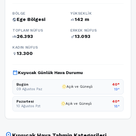
BÖLGE
YÜKSEKLIK
Ege Bölgesi
142 m
public
terrain
TOPLAM NÜFUS
ERKEK NÜFUS
26.393
13.093
groups
male
KADIN NÜFUS
13.300
female
calendar_today
Kuyucak Günlük Hava Durumu
Bugün
40°
wb_sunny
Açık ve Güneşli
09 Ağustos Paz
19°
Pazartesi
40°
wb_sunny
Açık ve Güneşli
10 Ağustos Pzt
18°
location_on
Kuyucak Hava Tahmin Kategorileri