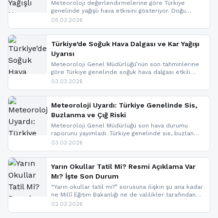
Meteoroloji değerlendirmelerine göre Türkiye
genelinde yağışlı hava etkisini gösteriyor. Doğu
bölgelerinde kar yağışı beklenirken Marmara ve
05.03.2026
Kuzey Ege’de sağanak yağmur, yüksek kesimlerde
ise çığ tehlikesi bulunuyor. İç kesimlerde sis ve pus
nedeniyle görüş mesafesinde azalma
Türkiye’de Soğuk Hava Dalgası ve Kar Yağışı
yaşanabileceği belirtiliyor.
Uyarısı
Meteoroloji Genel Müdürlüğü’nün son tahminlerine
göre Türkiye genelinde soğuk hava dalgası etkili
oluyor. Birçok il için kar yağışı ve buzlanma uyarısı
03.03.2026
geldi.
Meteoroloji Uyardı: Türkiye Genelinde Sis,
Buzlanma ve Çığ Riski
Meteoroloji Genel Müdürlüğü son hava durumu
raporunu yayımladı. Türkiye genelinde sis, buzlanma
ve don beklenirken Doğu Anadolu ve Doğu
03.03.2026
Karadeniz’in yüksek kesimlerinde çığ riski uyarısı
yapıldı. İşte son dakika meteoroloji gelişmeleri.
Yarın Okullar Tatil Mi? Resmi Açıklama Var
Mı? İşte Son Durum
“Yarın okullar tatil mi?” sorusuna ilişkin şu ana kadar
ne Millî Eğitim Bakanlığı ne de valilikler tarafından
yapılmış resmi bir tatil açıklaması bulunmamaktadır.
02.03.2026
Resmi bir duyuru gelmesi halinde gelişmeleri anında