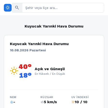
wb_sunny
search
Kuyucak Yarınki Hava Durumu
Kuyucak Yarınki Hava Durumu
10.08.2026 Pazartesi
40°
wb_sunny
Açık ve Güneşli
18°
En Yüksek / En Düşük
NEM
RÜZGAR
UV İNDEKSI
-
5 km/s
10 / 10
humidity_percentage
air
wb_sunny