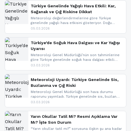
Türkiye Genelinde Yağışlı Hava Etkili: Kar,
Sağanak ve Çığ Riskine Dikkat
Meteoroloji değerlendirmelerine göre Türkiye
genelinde yağışlı hava etkisini gösteriyor. Doğu
bölgelerinde kar yağışı beklenirken Marmara ve
05.03.2026
Kuzey Ege’de sağanak yağmur, yüksek kesimlerde
ise çığ tehlikesi bulunuyor. İç kesimlerde sis ve pus
nedeniyle görüş mesafesinde azalma
Türkiye’de Soğuk Hava Dalgası ve Kar Yağışı
yaşanabileceği belirtiliyor.
Uyarısı
Meteoroloji Genel Müdürlüğü’nün son tahminlerine
göre Türkiye genelinde soğuk hava dalgası etkili
oluyor. Birçok il için kar yağışı ve buzlanma uyarısı
03.03.2026
geldi.
Meteoroloji Uyardı: Türkiye Genelinde Sis,
Buzlanma ve Çığ Riski
Meteoroloji Genel Müdürlüğü son hava durumu
raporunu yayımladı. Türkiye genelinde sis, buzlanma
ve don beklenirken Doğu Anadolu ve Doğu
03.03.2026
Karadeniz’in yüksek kesimlerinde çığ riski uyarısı
yapıldı. İşte son dakika meteoroloji gelişmeleri.
Yarın Okullar Tatil Mi? Resmi Açıklama Var
Mı? İşte Son Durum
“Yarın okullar tatil mi?” sorusuna ilişkin şu ana kadar