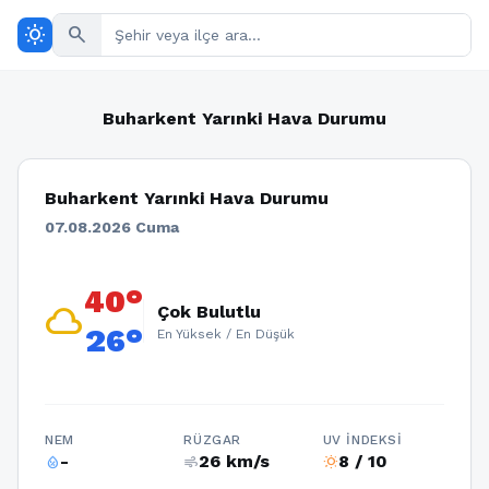
wb_sunny
search
Buharkent Yarınki Hava Durumu
Buharkent Yarınki Hava Durumu
07.08.2026 Cuma
40°
cloud
Çok Bulutlu
26°
En Yüksek / En Düşük
NEM
RÜZGAR
UV İNDEKSI
-
26 km/s
8 / 10
humidity_percentage
air
wb_sunny