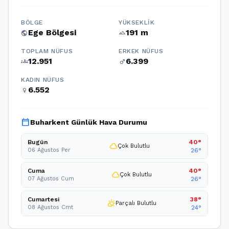
BÖLGE
YÜKSEKLIK
Ege Bölgesi
191 m
public
terrain
TOPLAM NÜFUS
ERKEK NÜFUS
12.951
6.399
groups
male
KADIN NÜFUS
6.552
female
calendar_today
Buharkent Günlük Hava Durumu
Bugün
40°
cloud
Çok Bulutlu
06 Ağustos Per
26°
Cuma
40°
cloud
Çok Bulutlu
07 Ağustos Cum
26°
Cumartesi
38°
partly_cloudy_day
Parçalı Bulutlu
08 Ağustos Cmt
24°