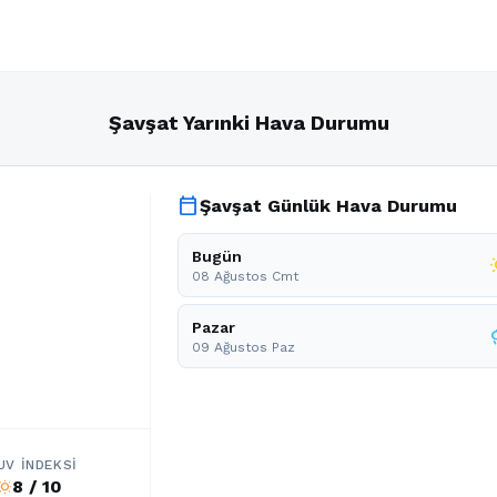
Şavşat Yarınki Hava Durumu
calendar_today
Şavşat Günlük Hava Durumu
Bugün
wb_
08 Ağustos Cmt
Pazar
r
09 Ağustos Paz
UV İNDEKSI
8 / 10
b_sunny