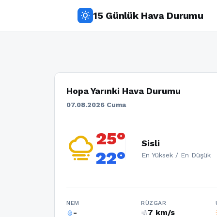
15 Günlük Hava Durumu
wb_sunny
Hopa Yarınki Hava Durumu
07.08.2026 Cuma
25°
foggy
Sisli
22°
En Yüksek / En Düşük
NEM
RÜZGAR
-
7 km/s
humidity_percentage
air
w