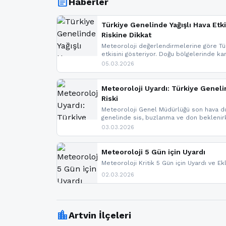
article
Haberler
Türkiye Genelinde Yağışlı Hava Etki
Riskine Dikkat
Meteoroloji değerlendirmelerine göre Tür
etkisini gösteriyor. Doğu bölgelerinde ka
Kuzey Ege’de sağanak yağmur, yüksek kes
05.03.2026
bulunuyor. İç kesimlerde sis ve pus ned
yaşanabileceği belirtiliyor.
Meteoroloji Uyardı: Türkiye Geneli
Riski
Meteoroloji Genel Müdürlüğü son hava du
genelinde sis, buzlanma ve don bekleni
Karadeniz’in yüksek kesimlerinde çığ riski
03.03.2026
meteoroloji gelişmeleri.
Meteoroloji 5 Gün için Uyardı
Meteoroloji Kritik 5 Gün için Uyardı ve Ek
02.03.2026
location_city
Artvin İlçeleri