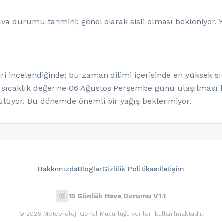
va durumu tahmini; genel olarak sisli olması bekleniyor. 
i incelendiğinde; bu zaman dilimi içerisinde en yüksek sıc
 sıcaklık değerine 06 Ağustos Perşembe günü ulaşılması b
üyor. Bu dönemde önemli bir yağış beklenmiyor.
Hakkımızda
Bloglar
Gizlilik Politikası
İletişim
wb_sunny
15 Günlük Hava Durumu V1.1
© 2026 Meteoroloji Genel Müdürlüğü verileri kullanılmaktadır.