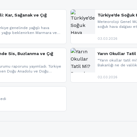
li: Kar, Sağanak ve Çığ
Türkiye’de Soğuk H
Meteoroloji Genel Mü
soğuk hava dalgası etk
kiye genelinde yağışlı hava
geldi.
r yağışı beklenirken Marmara ve
imlerde ise çığ tehlikesi
03.03.2026
eniyle görüş mesafesinde azalma
nde Sis, Buzlanma ve Çığ
Yarın Okullar Tat
“Yarın okullar tatil mi
Bakanlığı ne de valili
rumu raporunu yayımladı. Türkiye
bulunmamaktadır. Res
rken Doğu Anadolu ve Doğu
paylaşacağız. En hızlı
 uyarısı yapıldı. İşte son dakika
02.03.2026
bildirimleri açabilirsin
ledi