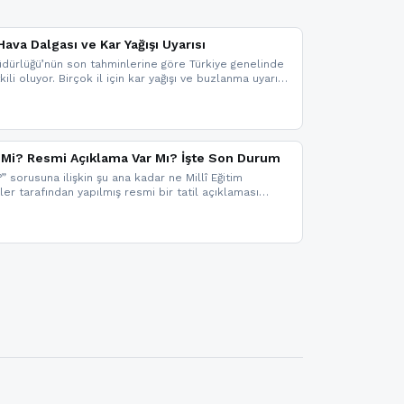
ava Dalgası ve Kar Yağışı Uyarısı
dürlüğü’nün son tahminlerine göre Türkiye genelinde
ili oluyor. Birçok il için kar yağışı ve buzlanma uyarısı
il Mi? Resmi Açıklama Var Mı? İşte Son Durum
?” sorusuna ilişkin şu ana kadar ne Millî Eğitim
kler tarafından yapılmış resmi bir tatil açıklaması
mi bir duyuru gelmesi halinde gelişmeleri anında
 şekilde haberdar olmak için sitemizi takip edebilir ve
iz.