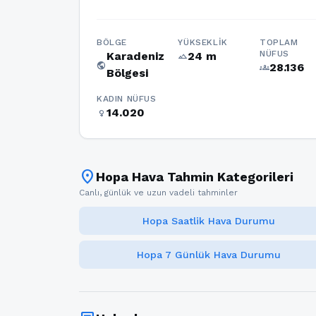
BÖLGE
YÜKSEKLIK
TOPLAM
NÜFUS
Karadeniz
24 m
terrain
public
28.136
groups
Bölgesi
KADIN NÜFUS
14.020
female
location_on
Hopa Hava Tahmin Kategorileri
Canlı, günlük ve uzun vadeli tahminler
Hopa Saatlik Hava Durumu
Hopa 7 Günlük Hava Durumu