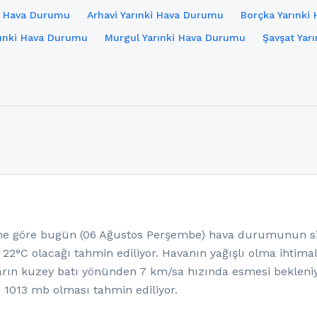
i Hava Durumu
Arhavi Yarınki Hava Durumu
Borçka Yarınki
rınki Hava Durumu
Murgul Yarınki Hava Durumu
Şavşat Yar
 göre bugün (06 Ağustos Perşembe) hava durumunun sisl
e 22°C olacağı tahmin ediliyor. Havanın yağışlı olma ihtim
ârın kuzey batı yönünden 7 km/sa hızında esmesi bekleni
n 1013 mb olması tahmin ediliyor.