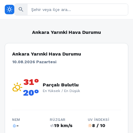
wb_sunny
search
Ankara Yarınki Hava Durumu
Ankara Yarınki Hava Durumu
10.08.2026 Pazartesi
31°
partly_cloudy_day
Parçalı Bulutlu
20°
En Yüksek / En Düşük
NEM
RÜZGAR
UV İNDEKSI
-
19 km/s
8 / 10
humidity_percentage
air
wb_sunny