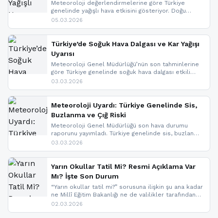
Meteoroloji değerlendirmelerine göre Türkiye
genelinde yağışlı hava etkisini gösteriyor. Doğu
bölgelerinde kar yağışı beklenirken Marmara ve
05.03.2026
Kuzey Ege’de sağanak yağmur, yüksek kesimlerde
ise çığ tehlikesi bulunuyor. İç kesimlerde sis ve pus
nedeniyle görüş mesafesinde azalma
Türkiye’de Soğuk Hava Dalgası ve Kar Yağışı
yaşanabileceği belirtiliyor.
Uyarısı
Meteoroloji Genel Müdürlüğü’nün son tahminlerine
göre Türkiye genelinde soğuk hava dalgası etkili
oluyor. Birçok il için kar yağışı ve buzlanma uyarısı
03.03.2026
geldi.
Meteoroloji Uyardı: Türkiye Genelinde Sis,
Buzlanma ve Çığ Riski
Meteoroloji Genel Müdürlüğü son hava durumu
raporunu yayımladı. Türkiye genelinde sis, buzlanma
ve don beklenirken Doğu Anadolu ve Doğu
03.03.2026
Karadeniz’in yüksek kesimlerinde çığ riski uyarısı
yapıldı. İşte son dakika meteoroloji gelişmeleri.
Yarın Okullar Tatil Mi? Resmi Açıklama Var
Mı? İşte Son Durum
“Yarın okullar tatil mi?” sorusuna ilişkin şu ana kadar
ne Millî Eğitim Bakanlığı ne de valilikler tarafından
yapılmış resmi bir tatil açıklaması bulunmamaktadır.
02.03.2026
Resmi bir duyuru gelmesi halinde gelişmeleri anında