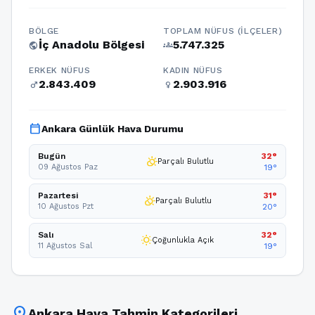
BÖLGE
TOPLAM NÜFUS (İLÇELER)
İç Anadolu Bölgesi
5.747.325
public
groups
ERKEK NÜFUS
KADIN NÜFUS
2.843.409
2.903.916
male
female
calendar_today
Ankara Günlük Hava Durumu
Bugün
32°
partly_cloudy_day
Parçalı Bulutlu
09 Ağustos Paz
19°
Pazartesi
31°
partly_cloudy_day
Parçalı Bulutlu
10 Ağustos Pzt
20°
Salı
32°
wb_sunny
Çoğunlukla Açık
11 Ağustos Sal
19°
location_on
Ankara Hava Tahmin Kategorileri