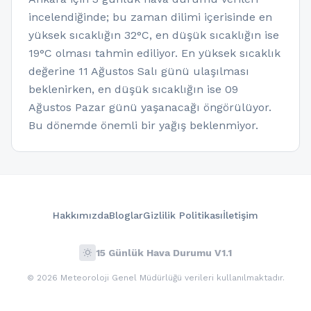
incelendiğinde; bu zaman dilimi içerisinde en
yüksek sıcaklığın 32°C, en düşük sıcaklığın ise
19°C olması tahmin ediliyor. En yüksek sıcaklık
değerine 11 Ağustos Salı günü ulaşılması
beklenirken, en düşük sıcaklığın ise 09
Ağustos Pazar günü yaşanacağı öngörülüyor.
Bu dönemde önemli bir yağış beklenmiyor.
Hakkımızda
Bloglar
Gizlilik Politikası
İletişim
wb_sunny
15 Günlük Hava Durumu V1.1
© 2026 Meteoroloji Genel Müdürlüğü verileri kullanılmaktadır.