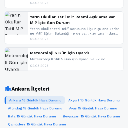
ve don beklenirken Doğu Anadolu ve Doğu
03.03.2026
Karadeniz’in yüksek kesimlerinde çığ riski uyarısı
yapıldı. İşte son dakika meteoroloji gelişmeleri.
Yarın Okullar Tatil Mi? Resmi Açıklama Var
Mı? İşte Son Durum
“Yarın okullar tatil mi?” sorusuna ilişkin şu ana kadar
ne Millî Eğitim Bakanlığı ne de valilikler tarafından
yapılmış resmi bir tatil açıklaması bulunmamaktadır.
02.03.2026
Resmi bir duyuru gelmesi halinde gelişmeleri anında
paylaşacağız. En hızlı şekilde haberdar olmak için
sitemizi takip edebilir ve bildirimleri açabilirsiniz.
Meteoroloji 5 Gün için Uyardı
Meteoroloji Kritik 5 Gün için Uyardı ve Ekledi
02.03.2026
location_city
Ankara İlçeleri
Ankara 15 Günlük Hava Durumu
Akyurt 15 Günlük Hava Durumu
Altındağ 15 Günlük Hava Durumu
Ayaş 15 Günlük Hava Durumu
Bala 15 Günlük Hava Durumu
Beypazarı 15 Günlük Hava Durumu
Çamlıdere 15 Günlük Hava Durumu