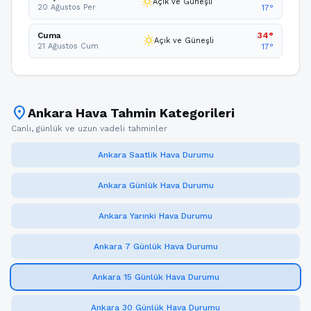
wb_sunny
Açık ve Güneşli
20 Ağustos Per
17°
Cuma
34°
wb_sunny
Açık ve Güneşli
21 Ağustos Cum
17°
location_on
Ankara Hava Tahmin Kategorileri
Canlı, günlük ve uzun vadeli tahminler
Ankara Saatlik Hava Durumu
Ankara Günlük Hava Durumu
Ankara Yarınki Hava Durumu
Ankara 7 Günlük Hava Durumu
Ankara 15 Günlük Hava Durumu
Ankara 30 Günlük Hava Durumu