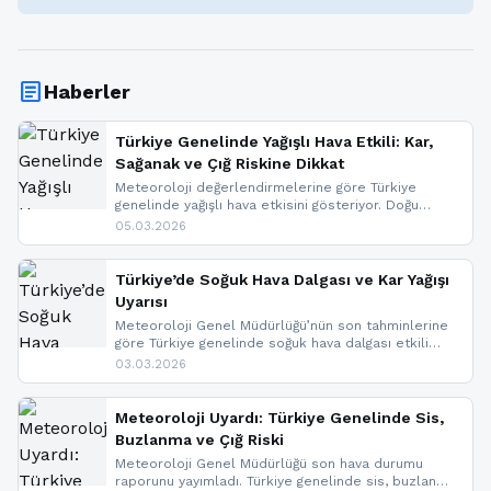
article
Haberler
Türkiye Genelinde Yağışlı Hava Etkili: Kar,
Sağanak ve Çığ Riskine Dikkat
Meteoroloji değerlendirmelerine göre Türkiye
genelinde yağışlı hava etkisini gösteriyor. Doğu
bölgelerinde kar yağışı beklenirken Marmara ve
05.03.2026
Kuzey Ege’de sağanak yağmur, yüksek kesimlerde
ise çığ tehlikesi bulunuyor. İç kesimlerde sis ve pus
nedeniyle görüş mesafesinde azalma
Türkiye’de Soğuk Hava Dalgası ve Kar Yağışı
yaşanabileceği belirtiliyor.
Uyarısı
Meteoroloji Genel Müdürlüğü’nün son tahminlerine
göre Türkiye genelinde soğuk hava dalgası etkili
oluyor. Birçok il için kar yağışı ve buzlanma uyarısı
03.03.2026
geldi.
Meteoroloji Uyardı: Türkiye Genelinde Sis,
Buzlanma ve Çığ Riski
Meteoroloji Genel Müdürlüğü son hava durumu
raporunu yayımladı. Türkiye genelinde sis, buzlanma