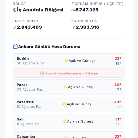
BÖLGE
TOPLAM NÜFUS (İLÇELER)
İç Anadolu Bölgesi
5.747.325
public
groups
ERKEK NÜFUS
KADIN NÜFUS
2.843.409
2.903.916
male
female
calendar_today
Ankara Günlük Hava Durumu
Bugün
33°
wb_sunny
Açık ve Güneşli
08 Ağustos Cmt
19°
schedule
Saatlik Hava Durumu için Tıklayın
Pazar
32°
wb_sunny
Açık ve Güneşli
09 Ağustos Paz
17°
Pazartesi
30°
wb_sunny
Açık ve Güneşli
10 Ağustos Pzt
17°
Salı
31°
wb_sunny
Açık ve Güneşli
11 Ağustos Sal
17°
Çarşamba
33°