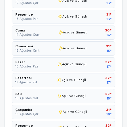
wb_sunny
Açık ve Güneşli
12 Ağustos Çar
18°
Perşembe
31°
wb_sunny
Açık ve Güneşli
13 Ağustos Per
18°
Cuma
30°
wb_sunny
Açık ve Güneşli
14 Ağustos Cum
16°
Cumartesi
31°
wb_sunny
Açık ve Güneşli
15 Ağustos Cmt
15°
Pazar
32°
wb_sunny
Açık ve Güneşli
16 Ağustos Paz
17°
Pazartesi
32°
wb_sunny
Açık ve Güneşli
17 Ağustos Pzt
17°
Salı
29°
wb_sunny
Açık ve Güneşli
18 Ağustos Sal
15°
Çarşamba
31°
wb_sunny
Açık ve Güneşli
19 Ağustos Çar
16°
Perşembe
32°