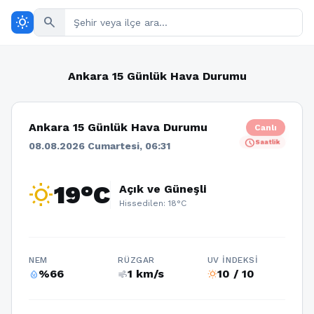
wb_sunny
search
Ankara 15 Günlük Hava Durumu
Ankara 15 Günlük Hava Durumu
Canlı
schedule
Saatlik
08.08.2026 Cumartesi, 06:31
wb_sunny
19°C
Açık ve Güneşli
Hissedilen: 18°C
NEM
RÜZGAR
UV İNDEKSI
%66
1 km/s
10 / 10
humidity_percentage
air
wb_sunny