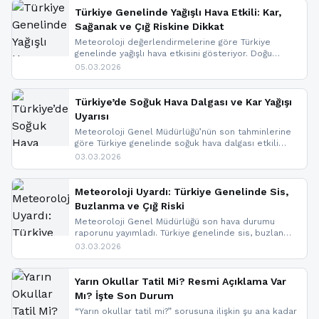
Türkiye Genelinde Yağışlı Hava Etkili: Kar,
Sağanak ve Çığ Riskine Dikkat
Meteoroloji değerlendirmelerine göre Türkiye
genelinde yağışlı hava etkisini gösteriyor. Doğu
bölgelerinde kar yağışı beklenirken Marmara ve
05.03.2026
Kuzey Ege’de sağanak yağmur, yüksek kesimlerde
ise çığ tehlikesi bulunuyor. İç kesimlerde sis ve pus
nedeniyle görüş mesafesinde azalma
Türkiye’de Soğuk Hava Dalgası ve Kar Yağışı
yaşanabileceği belirtiliyor.
Uyarısı
Meteoroloji Genel Müdürlüğü’nün son tahminlerine
göre Türkiye genelinde soğuk hava dalgası etkili
oluyor. Birçok il için kar yağışı ve buzlanma uyarısı
03.03.2026
geldi.
Meteoroloji Uyardı: Türkiye Genelinde Sis,
Buzlanma ve Çığ Riski
Meteoroloji Genel Müdürlüğü son hava durumu
raporunu yayımladı. Türkiye genelinde sis, buzlanma
ve don beklenirken Doğu Anadolu ve Doğu
03.03.2026
Karadeniz’in yüksek kesimlerinde çığ riski uyarısı
yapıldı. İşte son dakika meteoroloji gelişmeleri.
Yarın Okullar Tatil Mi? Resmi Açıklama Var
Mı? İşte Son Durum
“Yarın okullar tatil mi?” sorusuna ilişkin şu ana kadar