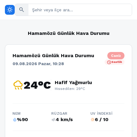
wb_sunny
search
Hamamözü Günlük Hava Durumu
Hamamözü Günlük Hava Durumu
Canlı
schedule
Saatlik
09.08.2026 Pazar, 10:28
rainy
24°C
Hafif Yağmurlu
Hissedilen: 29°C
NEM
RÜZGAR
UV İNDEKSI
%90
4 km/s
6 / 10
humidity_percentage
air
wb_sunny