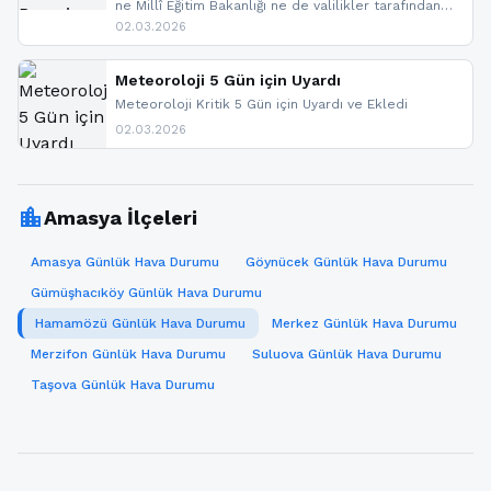
ne Millî Eğitim Bakanlığı ne de valilikler tarafından
yapılmış resmi bir tatil açıklaması bulunmamaktadır.
02.03.2026
Resmi bir duyuru gelmesi halinde gelişmeleri anında
paylaşacağız. En hızlı şekilde haberdar olmak için
sitemizi takip edebilir ve bildirimleri açabilirsiniz.
Meteoroloji 5 Gün için Uyardı
Meteoroloji Kritik 5 Gün için Uyardı ve Ekledi
02.03.2026
location_city
Amasya İlçeleri
Amasya Günlük Hava Durumu
Göynücek Günlük Hava Durumu
Gümüşhacıköy Günlük Hava Durumu
Hamamözü Günlük Hava Durumu
Merkez Günlük Hava Durumu
Merzifon Günlük Hava Durumu
Suluova Günlük Hava Durumu
Taşova Günlük Hava Durumu