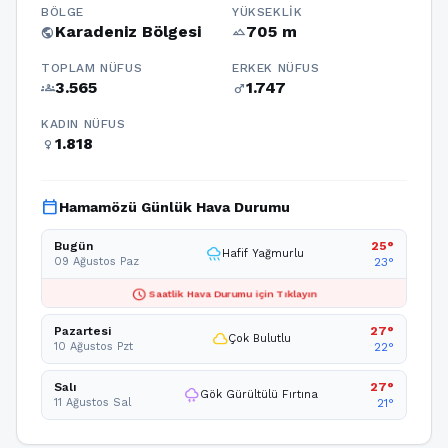
BÖLGE
YÜKSEKLIK
Karadeniz Bölgesi
705 m
public
terrain
TOPLAM NÜFUS
ERKEK NÜFUS
3.565
1.747
groups
male
KADIN NÜFUS
1.818
female
calendar_today
Hamamözü Günlük Hava Durumu
Bugün
25°
rainy
Hafif Yağmurlu
09 Ağustos Paz
23°
schedule
Saatlik Hava Durumu için Tıklayın
Pazartesi
27°
cloud
Çok Bulutlu
10 Ağustos Pzt
22°
Salı
27°
thunderstorm
Gök Gürültülü Fırtına
11 Ağustos Sal
21°