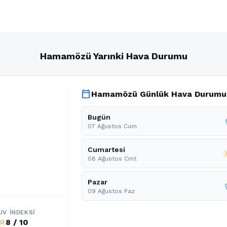
Hamamözü Yarınki Hava Durumu
calendar_today
Hamamözü Günlük Hava Durumu
Bugün
07 Ağustos Cum
Cumartesi
wb_
08 Ağustos Cmt
Pazar
r
09 Ağustos Paz
UV İNDEKSI
8 / 10
b_sunny