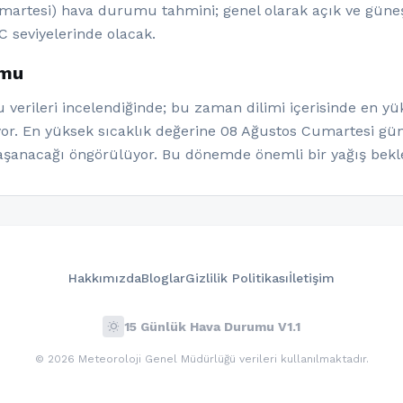
artesi) hava durumu tahmini; genel olarak açık ve güneşl
C seviyelerinde olacak.
umu
rileri incelendiğinde; bu zaman dilimi içerisinde en yük
iyor. En yüksek sıcaklık değerine 08 Ağustos Cumartesi g
yaşanacağı öngörülüyor. Bu dönemde önemli bir yağış bekl
Hakkımızda
Bloglar
Gizlilik Politikası
İletişim
wb_sunny
15 Günlük Hava Durumu V1.1
© 2026 Meteoroloji Genel Müdürlüğü verileri kullanılmaktadır.