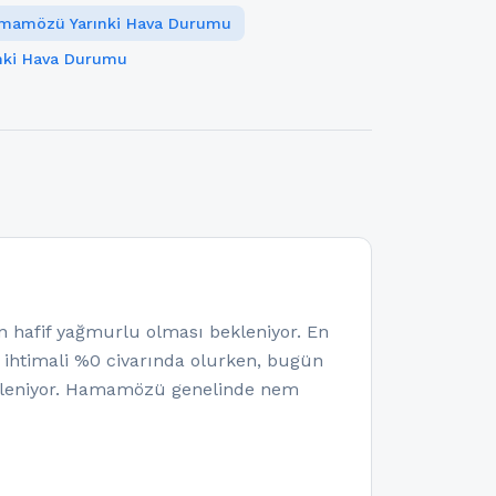
mamözü Yarınki Hava Durumu
ınki Hava Durumu
afif yağmurlu olması bekleniyor. En
a ihtimali %0 civarında olurken, bugün
ekleniyor. Hamamözü genelinde nem