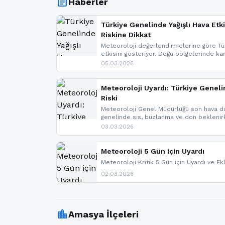
article
Haberler
Türkiye Genelinde Yağışlı Hava Etki
Riskine Dikkat
Meteoroloji değerlendirmelerine göre Tür
etkisini gösteriyor. Doğu bölgelerinde ka
Kuzey Ege’de sağanak yağmur, yüksek kes
05.03.2026
bulunuyor. İç kesimlerde sis ve pus ned
yaşanabileceği belirtiliyor.
Meteoroloji Uyardı: Türkiye Geneli
Riski
Meteoroloji Genel Müdürlüğü son hava du
genelinde sis, buzlanma ve don bekleni
Karadeniz’in yüksek kesimlerinde çığ riski
03.03.2026
meteoroloji gelişmeleri.
Meteoroloji 5 Gün için Uyardı
Meteoroloji Kritik 5 Gün için Uyardı ve Ek
02.03.2026
location_city
Amasya İlçeleri