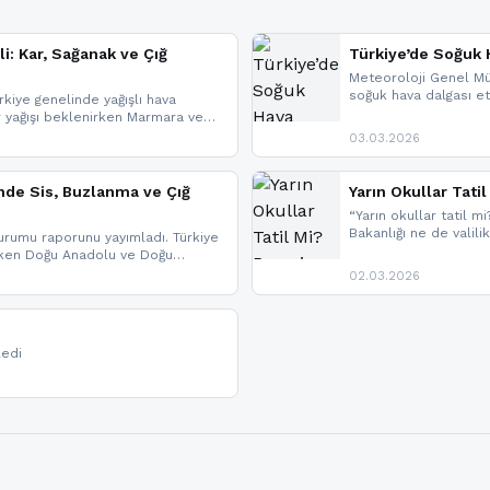
li: Kar, Sağanak ve Çığ
Türkiye’de Soğuk H
Meteoroloji Genel Mü
soğuk hava dalgası etk
kiye genelinde yağışlı hava
geldi.
r yağışı beklenirken Marmara ve
imlerde ise çığ tehlikesi
03.03.2026
eniyle görüş mesafesinde azalma
nde Sis, Buzlanma ve Çığ
Yarın Okullar Tat
“Yarın okullar tatil mi
Bakanlığı ne de valili
rumu raporunu yayımladı. Türkiye
bulunmamaktadır. Res
rken Doğu Anadolu ve Doğu
paylaşacağız. En hızlı
 uyarısı yapıldı. İşte son dakika
02.03.2026
bildirimleri açabilirsin
ledi