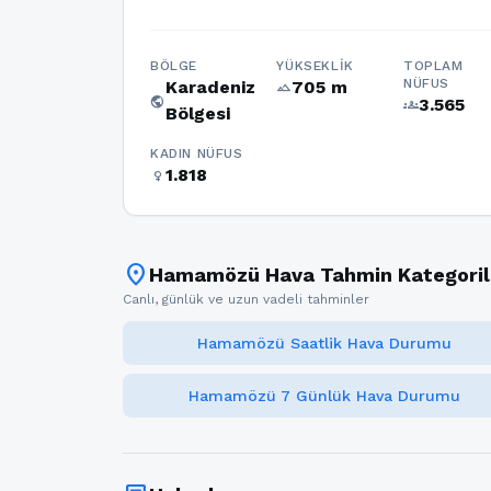
BÖLGE
YÜKSEKLIK
TOPLAM
NÜFUS
Karadeniz
705 m
terrain
public
3.565
groups
Bölgesi
KADIN NÜFUS
1.818
female
location_on
Hamamözü Hava Tahmin Kategoril
Canlı, günlük ve uzun vadeli tahminler
Hamamözü Saatlik Hava Durumu
Hamamözü 7 Günlük Hava Durumu