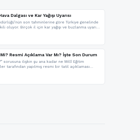
ava Dalgası ve Kar Yağışı Uyarısı
dürlüğü’nün son tahminlerine göre Türkiye genelinde
ili oluyor. Birçok il için kar yağışı ve buzlanma uyarısı
il Mi? Resmi Açıklama Var Mı? İşte Son Durum
?” sorusuna ilişkin şu ana kadar ne Millî Eğitim
kler tarafından yapılmış resmi bir tatil açıklaması
mi bir duyuru gelmesi halinde gelişmeleri anında
 şekilde haberdar olmak için sitemizi takip edebilir ve
iz.