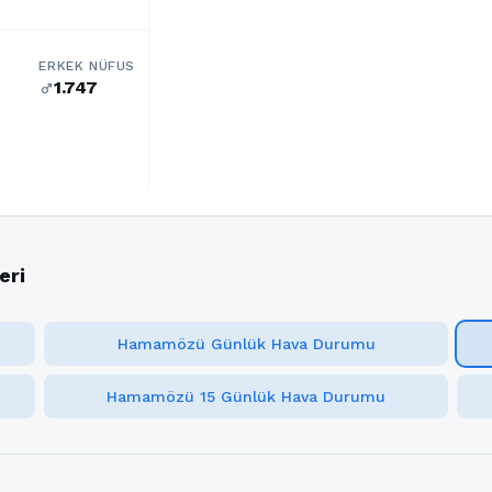
ERKEK NÜFUS
1.747
male
eri
Hamamözü Günlük Hava Durumu
Hamamözü 15 Günlük Hava Durumu