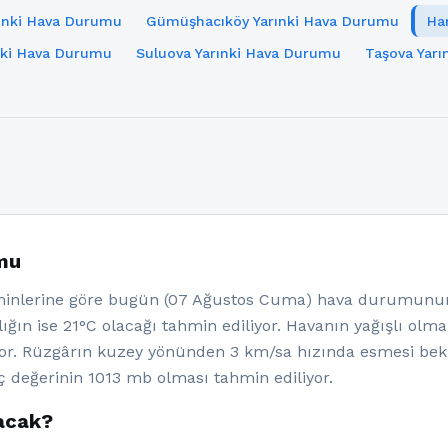
ınki Hava Durumu
Gümüşhacıköy Yarınki Hava Durumu
Ha
nki Hava Durumu
Suluova Yarınki Hava Durumu
Taşova Yar
mu
lerine göre bugün (07 Ağustos Cuma) hava durumunun h
ığın ise 21°C olacağı tahmin ediliyor. Havanın yağışlı olm
yor. Rüzgârın kuzey yönünden 3 km/sa hızında esmesi b
ç değerinin 1013 mb olması tahmin ediliyor.
acak?