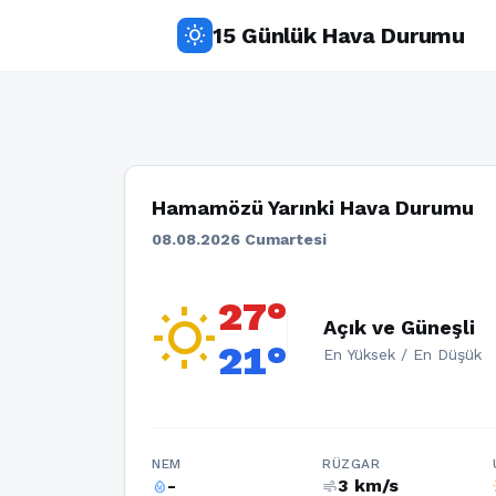
15 Günlük Hava Durumu
wb_sunny
Hamamözü Yarınki Hava Durumu
08.08.2026 Cumartesi
27°
wb_sunny
Açık ve Güneşli
21°
En Yüksek / En Düşük
NEM
RÜZGAR
-
3 km/s
humidity_percentage
air
w