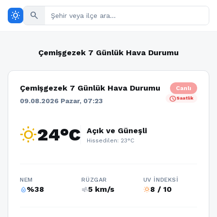
wb_sunny
search
Çemişgezek 7 Günlük Hava Durumu
Çemişgezek 7 Günlük Hava Durumu
Canlı
schedule
Saatlik
09.08.2026 Pazar, 07:23
wb_sunny
24°C
Açık ve Güneşli
Hissedilen: 23°C
NEM
RÜZGAR
UV İNDEKSI
%38
5 km/s
8 / 10
humidity_percentage
air
wb_sunny