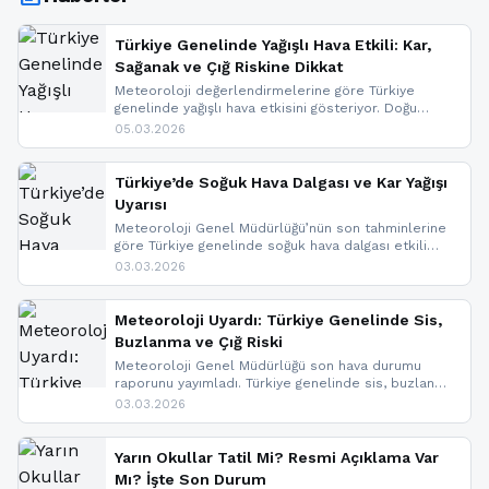
Türkiye Genelinde Yağışlı Hava Etkili: Kar,
Sağanak ve Çığ Riskine Dikkat
Meteoroloji değerlendirmelerine göre Türkiye
genelinde yağışlı hava etkisini gösteriyor. Doğu
bölgelerinde kar yağışı beklenirken Marmara ve
05.03.2026
Kuzey Ege’de sağanak yağmur, yüksek kesimlerde
ise çığ tehlikesi bulunuyor. İç kesimlerde sis ve pus
nedeniyle görüş mesafesinde azalma
Türkiye’de Soğuk Hava Dalgası ve Kar Yağışı
yaşanabileceği belirtiliyor.
Uyarısı
Meteoroloji Genel Müdürlüğü’nün son tahminlerine
göre Türkiye genelinde soğuk hava dalgası etkili
oluyor. Birçok il için kar yağışı ve buzlanma uyarısı
03.03.2026
geldi.
Meteoroloji Uyardı: Türkiye Genelinde Sis,
Buzlanma ve Çığ Riski
Meteoroloji Genel Müdürlüğü son hava durumu
raporunu yayımladı. Türkiye genelinde sis, buzlanma
ve don beklenirken Doğu Anadolu ve Doğu
03.03.2026
Karadeniz’in yüksek kesimlerinde çığ riski uyarısı
yapıldı. İşte son dakika meteoroloji gelişmeleri.
Yarın Okullar Tatil Mi? Resmi Açıklama Var
Mı? İşte Son Durum