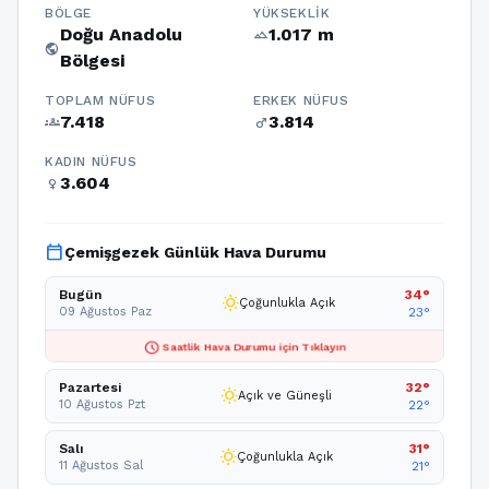
BÖLGE
YÜKSEKLIK
Doğu Anadolu
1.017 m
terrain
public
Bölgesi
TOPLAM NÜFUS
ERKEK NÜFUS
7.418
3.814
groups
male
KADIN NÜFUS
3.604
female
calendar_today
Çemişgezek Günlük Hava Durumu
Bugün
34°
wb_sunny
Çoğunlukla Açık
09 Ağustos Paz
23°
schedule
Saatlik Hava Durumu için Tıklayın
Pazartesi
32°
wb_sunny
Açık ve Güneşli
10 Ağustos Pzt
22°
Salı
31°
wb_sunny
Çoğunlukla Açık
11 Ağustos Sal
21°