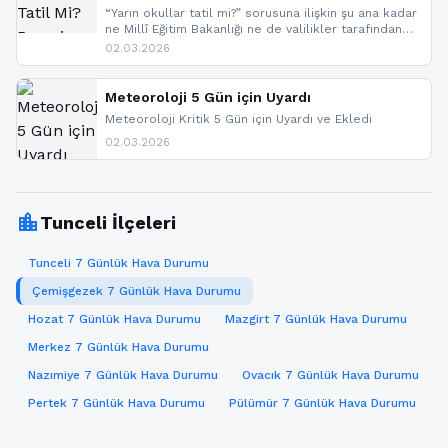
“Yarın okullar tatil mi?” sorusuna ilişkin şu ana kadar
ne Millî Eğitim Bakanlığı ne de valilikler tarafından
yapılmış resmi bir tatil açıklaması bulunmamaktadır.
02.03.2026
Resmi bir duyuru gelmesi halinde gelişmeleri anında
paylaşacağız. En hızlı şekilde haberdar olmak için
sitemizi takip edebilir ve bildirimleri açabilirsiniz.
Meteoroloji 5 Gün için Uyardı
Meteoroloji Kritik 5 Gün için Uyardı ve Ekledi
02.03.2026
location_city
Tunceli İlçeleri
Tunceli 7 Günlük Hava Durumu
Çemişgezek 7 Günlük Hava Durumu
Hozat 7 Günlük Hava Durumu
Mazgirt 7 Günlük Hava Durumu
Merkez 7 Günlük Hava Durumu
Nazımiye 7 Günlük Hava Durumu
Ovacık 7 Günlük Hava Durumu
Pertek 7 Günlük Hava Durumu
Pülümür 7 Günlük Hava Durumu