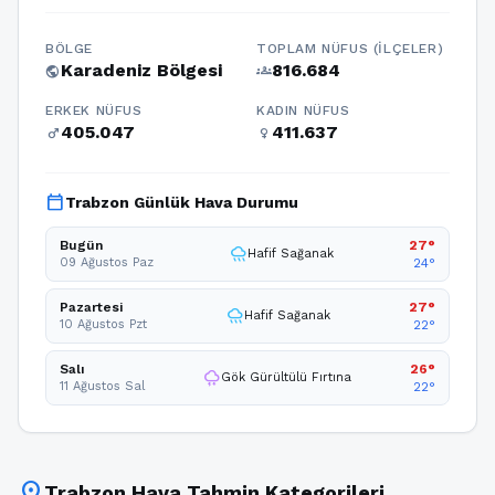
BÖLGE
TOPLAM NÜFUS (İLÇELER)
Karadeniz Bölgesi
816.684
public
groups
ERKEK NÜFUS
KADIN NÜFUS
405.047
411.637
male
female
calendar_today
Trabzon Günlük Hava Durumu
Bugün
27°
rainy
Hafif Sağanak
09 Ağustos Paz
24°
Pazartesi
27°
rainy
Hafif Sağanak
10 Ağustos Pzt
22°
Salı
26°
thunderstorm
Gök Gürültülü Fırtına
11 Ağustos Sal
22°
location_on
Trabzon Hava Tahmin Kategorileri