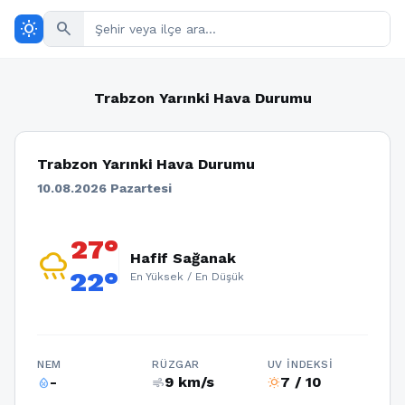
wb_sunny
search
Trabzon Yarınki Hava Durumu
Trabzon Yarınki Hava Durumu
10.08.2026 Pazartesi
27°
rainy
Hafif Sağanak
22°
En Yüksek / En Düşük
NEM
RÜZGAR
UV İNDEKSI
-
9 km/s
7 / 10
humidity_percentage
air
wb_sunny