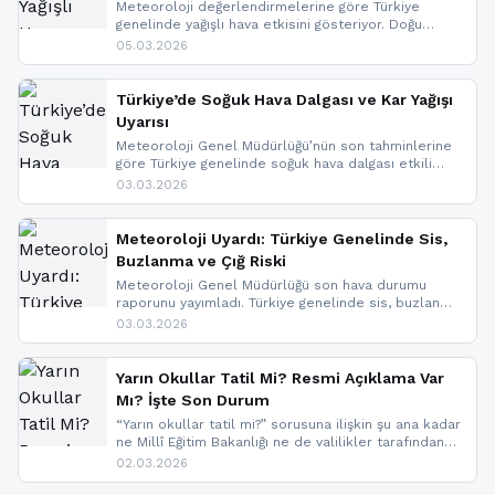
Meteoroloji değerlendirmelerine göre Türkiye
genelinde yağışlı hava etkisini gösteriyor. Doğu
bölgelerinde kar yağışı beklenirken Marmara ve
05.03.2026
Kuzey Ege’de sağanak yağmur, yüksek kesimlerde
ise çığ tehlikesi bulunuyor. İç kesimlerde sis ve pus
nedeniyle görüş mesafesinde azalma
Türkiye’de Soğuk Hava Dalgası ve Kar Yağışı
yaşanabileceği belirtiliyor.
Uyarısı
Meteoroloji Genel Müdürlüğü’nün son tahminlerine
göre Türkiye genelinde soğuk hava dalgası etkili
oluyor. Birçok il için kar yağışı ve buzlanma uyarısı
03.03.2026
geldi.
Meteoroloji Uyardı: Türkiye Genelinde Sis,
Buzlanma ve Çığ Riski
Meteoroloji Genel Müdürlüğü son hava durumu
raporunu yayımladı. Türkiye genelinde sis, buzlanma
ve don beklenirken Doğu Anadolu ve Doğu
03.03.2026
Karadeniz’in yüksek kesimlerinde çığ riski uyarısı
yapıldı. İşte son dakika meteoroloji gelişmeleri.
Yarın Okullar Tatil Mi? Resmi Açıklama Var
Mı? İşte Son Durum
“Yarın okullar tatil mi?” sorusuna ilişkin şu ana kadar
ne Millî Eğitim Bakanlığı ne de valilikler tarafından
yapılmış resmi bir tatil açıklaması bulunmamaktadır.
02.03.2026
Resmi bir duyuru gelmesi halinde gelişmeleri anında