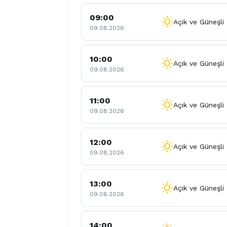
09:00
wb_sunny
Açık ve Güneşli
09.08.2026
10:00
wb_sunny
Açık ve Güneşli
09.08.2026
11:00
wb_sunny
Açık ve Güneşli
09.08.2026
12:00
wb_sunny
Açık ve Güneşli
09.08.2026
13:00
wb_sunny
Açık ve Güneşli
09.08.2026
14:00