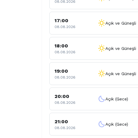
08.08.2026
17:00
wb_sunny
Açık ve Güneşli
08.08.2026
18:00
wb_sunny
Açık ve Güneşli
08.08.2026
19:00
wb_sunny
Açık ve Güneşli
08.08.2026
20:00
clear_night
Açık (Gece)
08.08.2026
21:00
clear_night
Açık (Gece)
08.08.2026