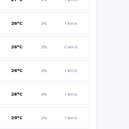
26°C
3%
1 km/s
26°C
3%
0 km/s
26°C
3%
1 km/s
28°C
3%
1 km/s
29°C
2%
1 km/s