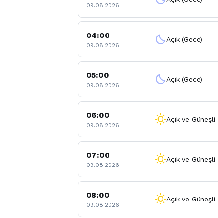
09.08.2026
04:00
clear_night
Açık (Gece)
09.08.2026
05:00
clear_night
Açık (Gece)
09.08.2026
06:00
wb_sunny
Açık ve Güneşli
09.08.2026
07:00
wb_sunny
Açık ve Güneşli
09.08.2026
08:00
wb_sunny
Açık ve Güneşli
09.08.2026