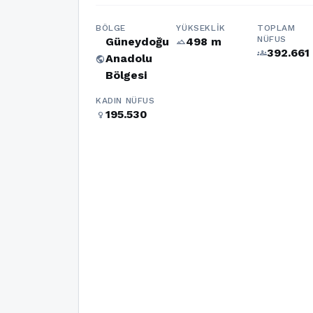
BÖLGE
YÜKSEKLIK
TOPLAM
NÜFUS
Güneydoğu
498 m
terrain
392.661
groups
Anadolu
public
Bölgesi
KADIN NÜFUS
195.530
female