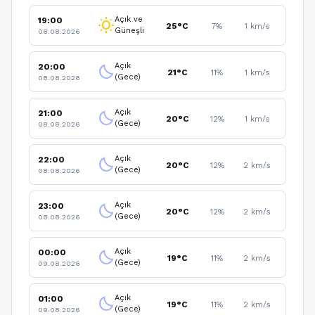
Açık ve
19:00
wb_sunny
25°C
7%
1 km/s
Güneşli
08.08.2026
Açık
20:00
clear_night
21°C
11%
1 km/s
(Gece)
08.08.2026
Açık
21:00
clear_night
20°C
12%
1 km/s
(Gece)
08.08.2026
Açık
22:00
clear_night
20°C
12%
2 km/s
(Gece)
08.08.2026
Açık
23:00
clear_night
20°C
12%
2 km/s
(Gece)
08.08.2026
Açık
00:00
clear_night
19°C
11%
2 km/s
(Gece)
09.08.2026
Açık
01:00
clear_night
19°C
11%
2 km/s
(Gece)
09.08.2026