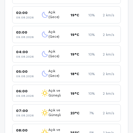
Açık
02:00
clear_night
19°C
10%
2 km/s
(Gece)
09.08.2026
Açık
03:00
clear_night
19°C
10%
2 km/s
(Gece)
09.08.2026
Açık
04:00
clear_night
19°C
10%
2 km/s
(Gece)
09.08.2026
Açık
05:00
clear_night
18°C
10%
2 km/s
(Gece)
09.08.2026
Açık ve
06:00
wb_sunny
19°C
10%
2 km/s
Güneşli
09.08.2026
Açık ve
07:00
wb_sunny
23°C
7%
2 km/s
Güneşli
09.08.2026
Açık ve
08:00
wb_sunny
25°C
5%
1 km/s