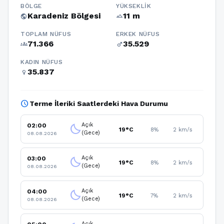
BÖLGE
YÜKSEKLIK
Karadeniz Bölgesi
11 m
public
terrain
TOPLAM NÜFUS
ERKEK NÜFUS
71.366
35.529
groups
male
KADIN NÜFUS
35.837
female
schedule
Terme İleriki Saatlerdeki Hava Durumu
Açık
02:00
clear_night
19°C
8%
2 km/s
(Gece)
08.08.2026
Açık
03:00
clear_night
19°C
8%
2 km/s
(Gece)
08.08.2026
Açık
04:00
clear_night
19°C
7%
2 km/s
(Gece)
08.08.2026
Açık