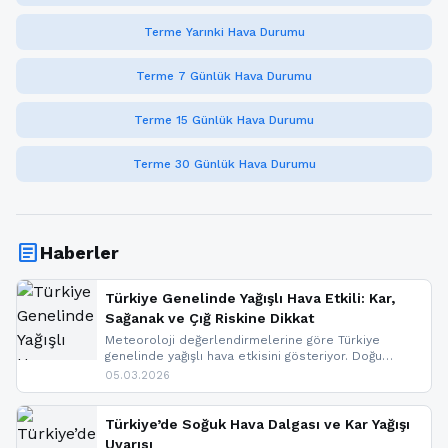
Terme Yarınki Hava Durumu
Terme 7 Günlük Hava Durumu
Terme 15 Günlük Hava Durumu
Terme 30 Günlük Hava Durumu
article
Haberler
Türkiye Genelinde Yağışlı Hava Etkili: Kar,
Sağanak ve Çığ Riskine Dikkat
Meteoroloji değerlendirmelerine göre Türkiye
genelinde yağışlı hava etkisini gösteriyor. Doğu
bölgelerinde kar yağışı beklenirken Marmara ve
05.03.2026
Kuzey Ege’de sağanak yağmur, yüksek kesimlerde
ise çığ tehlikesi bulunuyor. İç kesimlerde sis ve pus
nedeniyle görüş mesafesinde azalma
Türkiye’de Soğuk Hava Dalgası ve Kar Yağışı
yaşanabileceği belirtiliyor.
Uyarısı