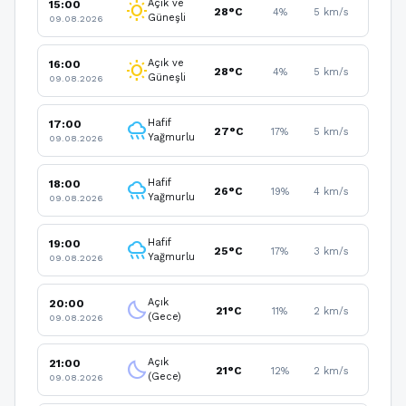
Açık ve
15:00
wb_sunny
28°C
4%
5 km/s
Güneşli
09.08.2026
Açık ve
16:00
wb_sunny
28°C
4%
5 km/s
Güneşli
09.08.2026
Hafif
17:00
rainy
27°C
17%
5 km/s
Yağmurlu
09.08.2026
Hafif
18:00
rainy
26°C
19%
4 km/s
Yağmurlu
09.08.2026
Hafif
19:00
rainy
25°C
17%
3 km/s
Yağmurlu
09.08.2026
Açık
20:00
clear_night
21°C
11%
2 km/s
(Gece)
09.08.2026
Açık
21:00
clear_night
21°C
12%
2 km/s
(Gece)
09.08.2026