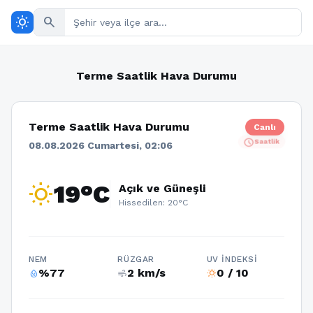
wb_sunny
search
Terme Saatlik Hava Durumu
Terme Saatlik Hava Durumu
Canlı
schedule
Saatlik
08.08.2026 Cumartesi, 02:06
wb_sunny
19°C
Açık ve Güneşli
Hissedilen: 20°C
NEM
RÜZGAR
UV İNDEKSI
%77
2 km/s
0 / 10
humidity_percentage
air
wb_sunny