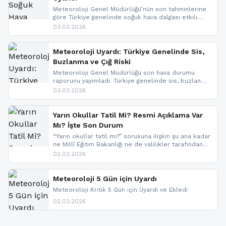
Meteoroloji Genel Müdürlüğü’nün son tahminlerine
göre Türkiye genelinde soğuk hava dalgası etkili
oluyor. Birçok il için kar yağışı ve buzlanma uyarısı
03.03.2026
geldi.
Meteoroloji Uyardı: Türkiye Genelinde Sis,
Buzlanma ve Çığ Riski
Meteoroloji Genel Müdürlüğü son hava durumu
raporunu yayımladı. Türkiye genelinde sis, buzlanma
ve don beklenirken Doğu Anadolu ve Doğu
03.03.2026
Karadeniz’in yüksek kesimlerinde çığ riski uyarısı
yapıldı. İşte son dakika meteoroloji gelişmeleri.
Yarın Okullar Tatil Mi? Resmi Açıklama Var
Mı? İşte Son Durum
“Yarın okullar tatil mi?” sorusuna ilişkin şu ana kadar
ne Millî Eğitim Bakanlığı ne de valilikler tarafından
yapılmış resmi bir tatil açıklaması bulunmamaktadır.
02.03.2026
Resmi bir duyuru gelmesi halinde gelişmeleri anında
paylaşacağız. En hızlı şekilde haberdar olmak için
sitemizi takip edebilir ve bildirimleri açabilirsiniz.
Meteoroloji 5 Gün için Uyardı
Meteoroloji Kritik 5 Gün için Uyardı ve Ekledi
02.03.2026