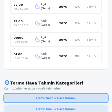
Açık
22:00
clear_night
20°C
12%
2 km/s
(Gece)
09.08.2026
Açık
23:00
clear_night
20°C
12%
3 km/s
(Gece)
09.08.2026
Açık
00:00
clear_night
20°C
12%
3 km/s
(Gece)
10.08.2026
Açık
01:00
clear_night
20°C
11%
3 km/s
(Gece)
10.08.2026
location_on
Terme Hava Tahmin Kategorileri
Canlı, günlük ve uzun vadeli tahminler
Terme Saatlik Hava Durumu
Terme Günlük Hava Durumu