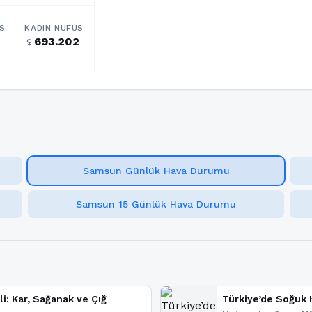
S
KADIN NÜFUS
2
693.202
female
Samsun Günlük Hava Durumu
Samsun 15 Günlük Hava Durumu
li: Kar, Sağanak ve Çığ
Türkiye’de Soğuk H