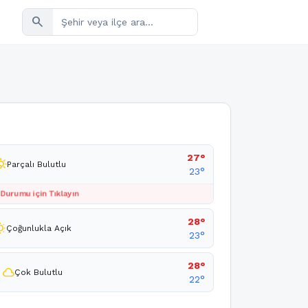
search
27°
cloudy_day
Parçalı Bulutlu
23°
 Durumu için Tıklayın
28°
unny
Çoğunlukla Açık
23°
28°
cloud
Çok Bulutlu
22°