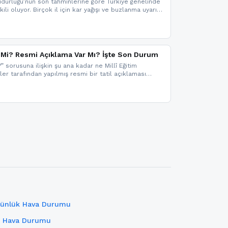
dürlüğü’nün son tahminlerine göre Türkiye genelinde
ili oluyor. Birçok il için kar yağışı ve buzlanma uyarısı
il Mi? Resmi Açıklama Var Mı? İşte Son Durum
?” sorusuna ilişkin şu ana kadar ne Millî Eğitim
kler tarafından yapılmış resmi bir tatil açıklaması
mi bir duyuru gelmesi halinde gelişmeleri anında
 şekilde haberdar olmak için sitemizi takip edebilir ve
iz.
Günlük Hava Durumu
k Hava Durumu