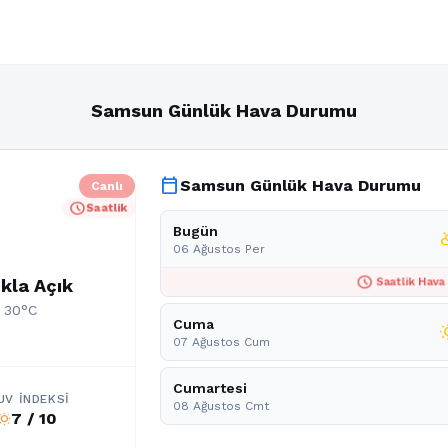
Samsun Günlük Hava Durumu
calendar_today
Samsun Günlük Hava Durumu
Canlı
schedule
Saatlik
Bugün
partly_
06 Ağustos Per
schedule
kla Açık
Saatlik Hava
: 30°C
Cuma
wb_s
07 Ağustos Cum
Cumartesi
UV İNDEKSI
08 Ağustos Cmt
7 / 10
b_sunny