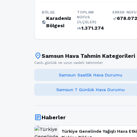
BÖLGE
TOPLAM
ERKEK NÜFU
NÜFUS
Karadeniz
678.07
male
public
(İLÇELER)
Bölgesi
1.371.274
groups
location_on
Samsun Hava Tahmin Kategorileri
Canlı, günlük ve uzun vadeli tahminler
Samsun Saatlik Hava Durumu
Samsun 7 Günlük Hava Durumu
article
Haberler
Türkiye Genelinde Yağışlı Hava Etki