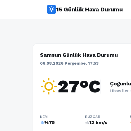
15 Günlük Hava Durumu
wb_sunny
Samsun Günlük Hava Durumu
06.08.2026 Perşembe, 17:53
wb_sunny
27°C
Çoğunlu
Hissedilen
NEM
RÜZGAR
%75
12 km/s
humidity_percentage
air
w