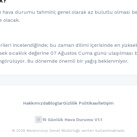
ak?
hava durumu tahmini; genel olarak az bulutlu olması bekl
e olacak.
eri incelendiğinde; bu zaman dilimi içerisinde en yüksek
ksek sıcaklık değerine 07 Ağustos Cuma günü ulaşılması b
görülüyor. Bu dönemde önemli bir yağış beklenmiyor.
Hakkımızda
Bloglar
Gizlilik Politikası
İletişim
wb_sunny
15 Günlük Hava Durumu V1.1
© 2026 Meteoroloji Genel Müdürlüğü verileri kullanılmaktadır.