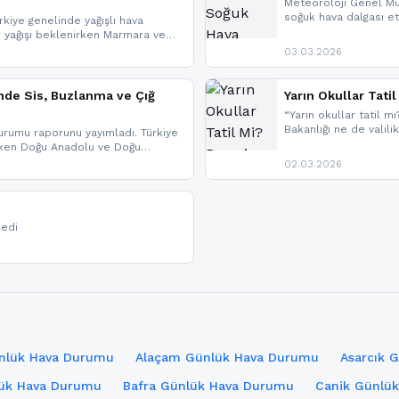
Meteoroloji Genel Mü
soğuk hava dalgası etk
kiye genelinde yağışlı hava
geldi.
r yağışı beklenirken Marmara ve
imlerde ise çığ tehlikesi
03.03.2026
eniyle görüş mesafesinde azalma
nde Sis, Buzlanma ve Çığ
Yarın Okullar Tat
“Yarın okullar tatil mi
Bakanlığı ne de valili
rumu raporunu yayımladı. Türkiye
bulunmamaktadır. Res
rken Doğu Anadolu ve Doğu
paylaşacağız. En hızlı
 uyarısı yapıldı. İşte son dakika
02.03.2026
bildirimleri açabilirsin
ledi
ünlük Hava Durumu
Alaçam Günlük Hava Durumu
Asarcık 
lük Hava Durumu
Bafra Günlük Hava Durumu
Canik Günlü