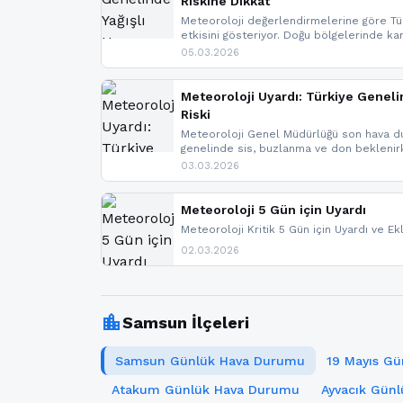
Riskine Dikkat
Meteoroloji değerlendirmelerine göre Tür
etkisini gösteriyor. Doğu bölgelerinde ka
Kuzey Ege’de sağanak yağmur, yüksek kes
05.03.2026
bulunuyor. İç kesimlerde sis ve pus ned
yaşanabileceği belirtiliyor.
Meteoroloji Uyardı: Türkiye Geneli
Riski
Meteoroloji Genel Müdürlüğü son hava du
genelinde sis, buzlanma ve don bekleni
Karadeniz’in yüksek kesimlerinde çığ riski
03.03.2026
meteoroloji gelişmeleri.
Meteoroloji 5 Gün için Uyardı
Meteoroloji Kritik 5 Gün için Uyardı ve Ek
02.03.2026
location_city
Samsun İlçeleri
Samsun Günlük Hava Durumu
19 Mayıs G
Atakum Günlük Hava Durumu
Ayvacık Gün