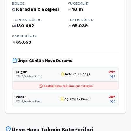
BÖLGE
YÜKSEKLIK
Karadeniz Bölgesi
10 m
public
terrain
TOPLAM NÜFUS
ERKEK NÜFUS
130.692
65.039
groups
male
KADIN NÜFUS
65.653
female
calendar_today
Ünye Günlük Hava Durumu
Bugün
29°
wb_sunny
Açık ve Güneşli
08 Ağustos Cmt
16°
schedule
Saatlik Hava Durumu için Tıklayın
Pazar
28°
wb_sunny
Açık ve Güneşli
09 Ağustos Paz
16°
location_on
Ünye Hava Tahmin Kategorileri