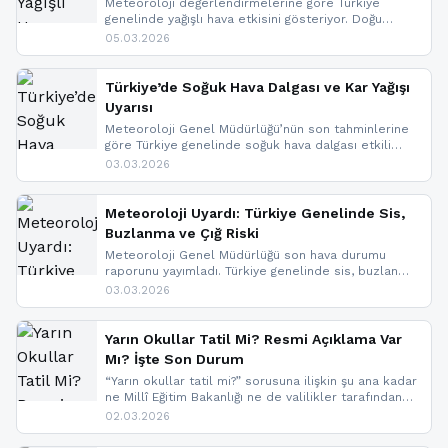
Meteoroloji değerlendirmelerine göre Türkiye
genelinde yağışlı hava etkisini gösteriyor. Doğu
bölgelerinde kar yağışı beklenirken Marmara ve
05.03.2026
Kuzey Ege’de sağanak yağmur, yüksek kesimlerde
ise çığ tehlikesi bulunuyor. İç kesimlerde sis ve pus
nedeniyle görüş mesafesinde azalma
Türkiye’de Soğuk Hava Dalgası ve Kar Yağışı
yaşanabileceği belirtiliyor.
Uyarısı
Meteoroloji Genel Müdürlüğü’nün son tahminlerine
göre Türkiye genelinde soğuk hava dalgası etkili
oluyor. Birçok il için kar yağışı ve buzlanma uyarısı
03.03.2026
geldi.
Meteoroloji Uyardı: Türkiye Genelinde Sis,
Buzlanma ve Çığ Riski
Meteoroloji Genel Müdürlüğü son hava durumu
raporunu yayımladı. Türkiye genelinde sis, buzlanma
ve don beklenirken Doğu Anadolu ve Doğu
03.03.2026
Karadeniz’in yüksek kesimlerinde çığ riski uyarısı
yapıldı. İşte son dakika meteoroloji gelişmeleri.
Yarın Okullar Tatil Mi? Resmi Açıklama Var
Mı? İşte Son Durum
“Yarın okullar tatil mi?” sorusuna ilişkin şu ana kadar
ne Millî Eğitim Bakanlığı ne de valilikler tarafından
yapılmış resmi bir tatil açıklaması bulunmamaktadır.
02.03.2026
Resmi bir duyuru gelmesi halinde gelişmeleri anında
paylaşacağız. En hızlı şekilde haberdar olmak için