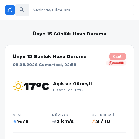
wb_sunny
search
Ünye 15 Günlük Hava Durumu
Ünye 15 Günlük Hava Durumu
Canlı
schedule
Saatlik
08.08.2026 Cumartesi, 02:58
wb_sunny
17°C
Açık ve Güneşli
Hissedilen: 17°C
NEM
RÜZGAR
UV İNDEKSI
%78
2 km/s
9 / 10
humidity_percentage
air
wb_sunny