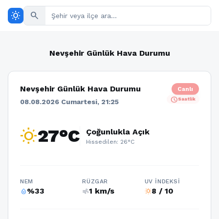
wb_sunny
search
Nevşehir Günlük Hava Durumu
Nevşehir Günlük Hava Durumu
Canlı
schedule
Saatlik
08.08.2026 Cumartesi, 21:25
wb_sunny
27°C
Çoğunlukla Açık
Hissedilen: 26°C
NEM
RÜZGAR
UV İNDEKSI
%33
1 km/s
8 / 10
humidity_percentage
air
wb_sunny