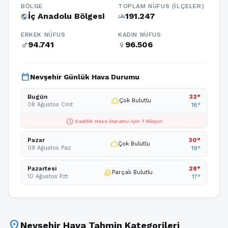
BÖLGE
TOPLAM NÜFUS (İLÇELER)
İç Anadolu Bölgesi
191.247
public
groups
ERKEK NÜFUS
KADIN NÜFUS
94.741
96.506
male
female
calendar_today
Nevşehir Günlük Hava Durumu
Bugün
32°
cloud
Çok Bulutlu
08 Ağustos Cmt
18°
schedule
Saatlik Hava Durumu için Tıklayın
Pazar
30°
cloud
Çok Bulutlu
09 Ağustos Paz
19°
Pazartesi
28°
partly_cloudy_day
Parçalı Bulutlu
10 Ağustos Pzt
17°
location_on
Nevşehir Hava Tahmin Kategorileri