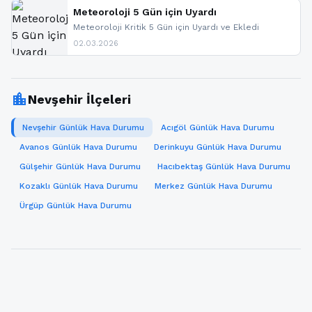
sitemizi takip edebilir ve bildirimleri açabilirsiniz.
Meteoroloji 5 Gün için Uyardı
Meteoroloji Kritik 5 Gün için Uyardı ve Ekledi
02.03.2026
location_city
Nevşehir İlçeleri
Nevşehir Günlük Hava Durumu
Acıgöl Günlük Hava Durumu
Avanos Günlük Hava Durumu
Derinkuyu Günlük Hava Durumu
Gülşehir Günlük Hava Durumu
Hacıbektaş Günlük Hava Durumu
Kozaklı Günlük Hava Durumu
Merkez Günlük Hava Durumu
Ürgüp Günlük Hava Durumu