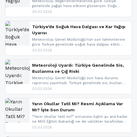
Meteoroloji değerlendirmelerine göre Türkiye
genelinde yağışlı hava etkisini gösteriyor. Doğu
bölgelerinde kar yağışı beklenirken Marmara ve
05.03.2026
Kuzey Ege’de sağanak yağmur, yüksek kesimlerde
ise çığ tehlikesi bulunuyor. İç kesimlerde sis ve pus
nedeniyle görüş mesafesinde azalma
Türkiye’de Soğuk Hava Dalgası ve Kar Yağışı
yaşanabileceği belirtiliyor.
Uyarısı
Meteoroloji Genel Müdürlüğü’nün son tahminlerine
göre Türkiye genelinde soğuk hava dalgası etkili
oluyor. Birçok il için kar yağışı ve buzlanma uyarısı
03.03.2026
geldi.
Meteoroloji Uyardı: Türkiye Genelinde Sis,
Buzlanma ve Çığ Riski
Meteoroloji Genel Müdürlüğü son hava durumu
raporunu yayımladı. Türkiye genelinde sis, buzlanma
ve don beklenirken Doğu Anadolu ve Doğu
03.03.2026
Karadeniz’in yüksek kesimlerinde çığ riski uyarısı
yapıldı. İşte son dakika meteoroloji gelişmeleri.
Yarın Okullar Tatil Mi? Resmi Açıklama Var
Mı? İşte Son Durum
“Yarın okullar tatil mi?” sorusuna ilişkin şu ana kadar
ne Millî Eğitim Bakanlığı ne de valilikler tarafından
yapılmış resmi bir tatil açıklaması bulunmamaktadır.
02.03.2026
Resmi bir duyuru gelmesi halinde gelişmeleri anında
paylaşacağız. En hızlı şekilde haberdar olmak için