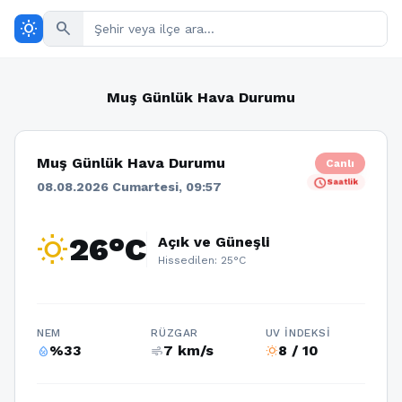
wb_sunny
search
Muş Günlük Hava Durumu
Muş Günlük Hava Durumu
Canlı
schedule
Saatlik
08.08.2026 Cumartesi, 09:57
wb_sunny
26°C
Açık ve Güneşli
Hissedilen: 25°C
NEM
RÜZGAR
UV İNDEKSI
%33
7 km/s
8 / 10
humidity_percentage
air
wb_sunny