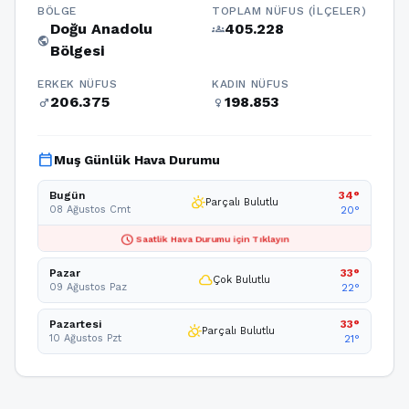
BÖLGE
TOPLAM NÜFUS (İLÇELER)
Doğu Anadolu
405.228
groups
public
Bölgesi
ERKEK NÜFUS
KADIN NÜFUS
206.375
198.853
male
female
calendar_today
Muş Günlük Hava Durumu
Bugün
34°
partly_cloudy_day
Parçalı Bulutlu
08 Ağustos Cmt
20°
schedule
Saatlik Hava Durumu için Tıklayın
Pazar
33°
cloud
Çok Bulutlu
09 Ağustos Paz
22°
Pazartesi
33°
partly_cloudy_day
Parçalı Bulutlu
10 Ağustos Pzt
21°