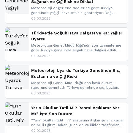
Sağanak ve Çığ Riskine Dikkat
Meteoroloji değerlendirmelerine göre Türkiye
genelinde yağışlı hava etkisini gösteriyor. Doğu
bölgelerinde kar yağışı beklenirken Marmara ve
05.03.2026
Kuzey Ege’de sağanak yağmur, yüksek kesimlerde
ise çığ tehlikesi bulunuyor. İç kesimlerde sis ve pus
nedeniyle görüş mesafesinde azalma
Türkiye’de Soğuk Hava Dalgası ve Kar Yağışı
yaşanabileceği belirtiliyor.
Uyarısı
Meteoroloji Genel Müdürlüğü’nün son tahminlerine
göre Türkiye genelinde soğuk hava dalgası etkili
oluyor. Birçok il için kar yağışı ve buzlanma uyarısı
03.03.2026
geldi.
Meteoroloji Uyardı: Türkiye Genelinde Sis,
Buzlanma ve Çığ Riski
Meteoroloji Genel Müdürlüğü son hava durumu
raporunu yayımladı. Türkiye genelinde sis, buzlanma
ve don beklenirken Doğu Anadolu ve Doğu
03.03.2026
Karadeniz’in yüksek kesimlerinde çığ riski uyarısı
yapıldı. İşte son dakika meteoroloji gelişmeleri.
Yarın Okullar Tatil Mi? Resmi Açıklama Var
Mı? İşte Son Durum
“Yarın okullar tatil mi?” sorusuna ilişkin şu ana kadar
ne Millî Eğitim Bakanlığı ne de valilikler tarafından
yapılmış resmi bir tatil açıklaması bulunmamaktadır.
02.03.2026