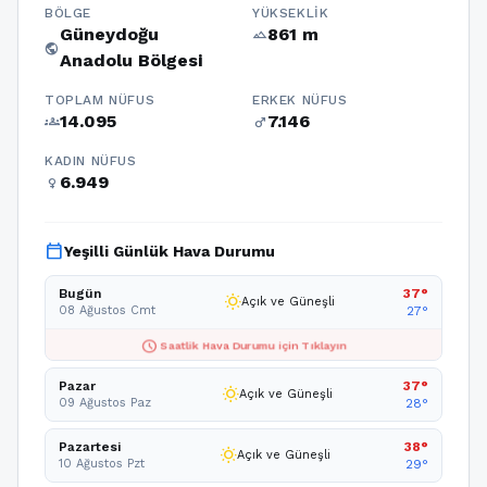
BÖLGE
YÜKSEKLIK
Güneydoğu
861 m
terrain
public
Anadolu Bölgesi
TOPLAM NÜFUS
ERKEK NÜFUS
14.095
7.146
groups
male
KADIN NÜFUS
6.949
female
calendar_today
Yeşilli Günlük Hava Durumu
Bugün
37°
wb_sunny
Açık ve Güneşli
08 Ağustos Cmt
27°
schedule
Saatlik Hava Durumu için Tıklayın
Pazar
37°
wb_sunny
Açık ve Güneşli
09 Ağustos Paz
28°
Pazartesi
38°
wb_sunny
Açık ve Güneşli
10 Ağustos Pzt
29°