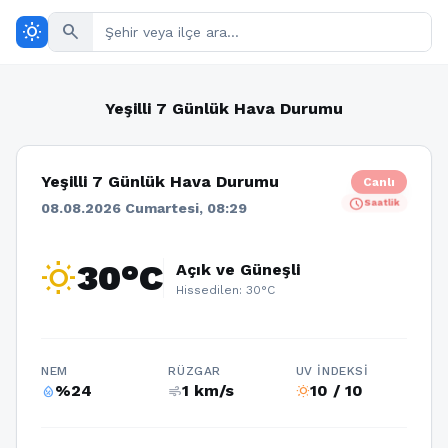
wb_sunny
search
Yeşilli 7 Günlük Hava Durumu
Yeşilli 7 Günlük Hava Durumu
Canlı
schedule
Saatlik
08.08.2026 Cumartesi, 08:29
wb_sunny
30°C
Açık ve Güneşli
Hissedilen: 30°C
NEM
RÜZGAR
UV İNDEKSI
%24
1 km/s
10 / 10
humidity_percentage
air
wb_sunny