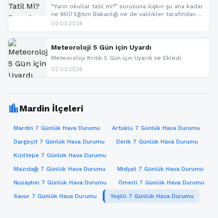
“Yarın okullar tatil mi?” sorusuna ilişkin şu ana kadar
ne Millî Eğitim Bakanlığı ne de valilikler tarafından
yapılmış resmi bir tatil açıklaması bulunmamaktadır.
02.03.2026
Resmi bir duyuru gelmesi halinde gelişmeleri anında
paylaşacağız. En hızlı şekilde haberdar olmak için
sitemizi takip edebilir ve bildirimleri açabilirsiniz.
Meteoroloji 5 Gün için Uyardı
Meteoroloji Kritik 5 Gün için Uyardı ve Ekledi
02.03.2026
location_city
Mardin İlçeleri
Mardin 7 Günlük Hava Durumu
Artuklu 7 Günlük Hava Durumu
Dargeçit 7 Günlük Hava Durumu
Derik 7 Günlük Hava Durumu
Kızıltepe 7 Günlük Hava Durumu
Mazıdağı 7 Günlük Hava Durumu
Midyat 7 Günlük Hava Durumu
Nusaybin 7 Günlük Hava Durumu
Ömerli 7 Günlük Hava Durumu
Savur 7 Günlük Hava Durumu
Yeşilli 7 Günlük Hava Durumu