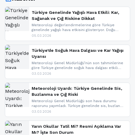
Türkiye Genelinde Yağışlı Hava Etkili: Kar,
Sağanak ve Çığ Riskine Dikkat
Meteoroloji değerlendirmelerine göre Türkiye
genelinde yağışlı hava etkisini gösteriyor. Doğu
bölgelerinde kar yağışı beklenirken Marmara ve
05.03.2026
Kuzey Ege’de sağanak yağmur, yüksek kesimlerde
ise çığ tehlikesi bulunuyor. İç kesimlerde sis ve pus
nedeniyle görüş mesafesinde azalma
Türkiye’de Soğuk Hava Dalgası ve Kar Yağışı
yaşanabileceği belirtiliyor.
Uyarısı
Meteoroloji Genel Müdürlüğü’nün son tahminlerine
göre Türkiye genelinde soğuk hava dalgası etkili
oluyor. Birçok il için kar yağışı ve buzlanma uyarısı
03.03.2026
geldi.
Meteoroloji Uyardı: Türkiye Genelinde Sis,
Buzlanma ve Çığ Riski
Meteoroloji Genel Müdürlüğü son hava durumu
raporunu yayımladı. Türkiye genelinde sis, buzlanma
ve don beklenirken Doğu Anadolu ve Doğu
03.03.2026
Karadeniz’in yüksek kesimlerinde çığ riski uyarısı
yapıldı. İşte son dakika meteoroloji gelişmeleri.
Yarın Okullar Tatil Mi? Resmi Açıklama Var
Mı? İşte Son Durum