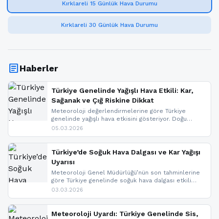
Kırklareli 15 Günlük Hava Durumu
Kırklareli 30 Günlük Hava Durumu
article
Haberler
Türkiye Genelinde Yağışlı Hava Etkili: Kar,
Sağanak ve Çığ Riskine Dikkat
Meteoroloji değerlendirmelerine göre Türkiye
genelinde yağışlı hava etkisini gösteriyor. Doğu
bölgelerinde kar yağışı beklenirken Marmara ve
05.03.2026
Kuzey Ege’de sağanak yağmur, yüksek kesimlerde
ise çığ tehlikesi bulunuyor. İç kesimlerde sis ve pus
nedeniyle görüş mesafesinde azalma
Türkiye’de Soğuk Hava Dalgası ve Kar Yağışı
yaşanabileceği belirtiliyor.
Uyarısı
Meteoroloji Genel Müdürlüğü’nün son tahminlerine
göre Türkiye genelinde soğuk hava dalgası etkili
oluyor. Birçok il için kar yağışı ve buzlanma uyarısı
03.03.2026
geldi.
Meteoroloji Uyardı: Türkiye Genelinde Sis,