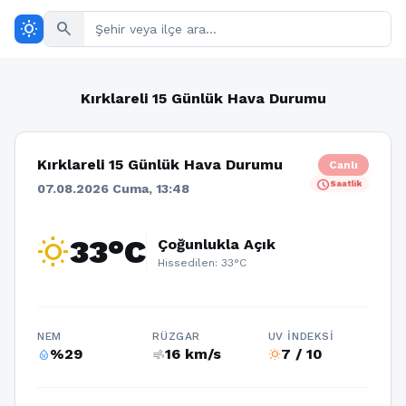
wb_sunny
search
Kırklareli 15 Günlük Hava Durumu
Kırklareli 15 Günlük Hava Durumu
Canlı
schedule
Saatlik
07.08.2026 Cuma, 13:48
wb_sunny
33°C
Çoğunlukla Açık
Hissedilen: 33°C
NEM
RÜZGAR
UV İNDEKSI
%29
16 km/s
7 / 10
humidity_percentage
air
wb_sunny