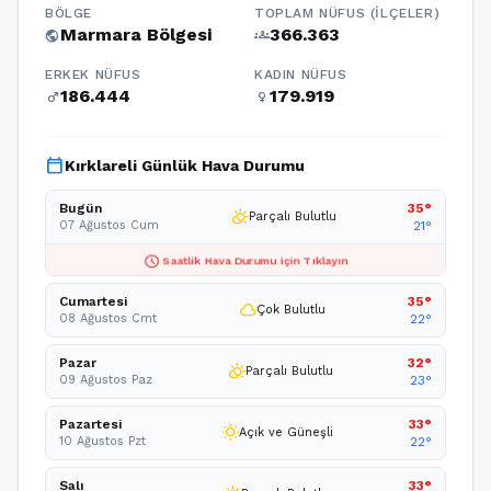
BÖLGE
TOPLAM NÜFUS (İLÇELER)
Marmara Bölgesi
366.363
public
groups
ERKEK NÜFUS
KADIN NÜFUS
186.444
179.919
male
female
calendar_today
Kırklareli Günlük Hava Durumu
Bugün
35°
partly_cloudy_day
Parçalı Bulutlu
07 Ağustos Cum
21°
schedule
Saatlik Hava Durumu için Tıklayın
Cumartesi
35°
cloud
Çok Bulutlu
08 Ağustos Cmt
22°
Pazar
32°
partly_cloudy_day
Parçalı Bulutlu
09 Ağustos Paz
23°
Pazartesi
33°
wb_sunny
Açık ve Güneşli
10 Ağustos Pzt
22°
Salı
33°