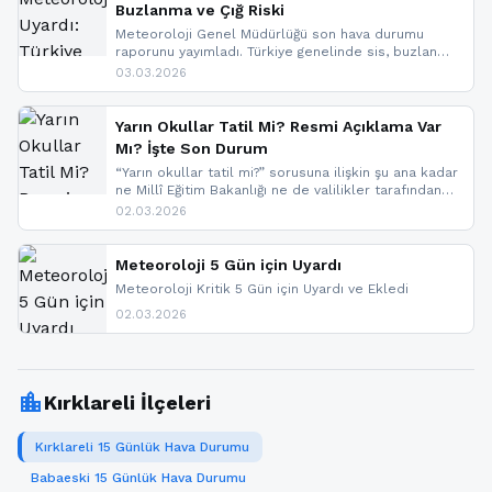
Buzlanma ve Çığ Riski
Meteoroloji Genel Müdürlüğü son hava durumu
raporunu yayımladı. Türkiye genelinde sis, buzlanma
ve don beklenirken Doğu Anadolu ve Doğu
03.03.2026
Karadeniz’in yüksek kesimlerinde çığ riski uyarısı
yapıldı. İşte son dakika meteoroloji gelişmeleri.
Yarın Okullar Tatil Mi? Resmi Açıklama Var
Mı? İşte Son Durum
“Yarın okullar tatil mi?” sorusuna ilişkin şu ana kadar
ne Millî Eğitim Bakanlığı ne de valilikler tarafından
yapılmış resmi bir tatil açıklaması bulunmamaktadır.
02.03.2026
Resmi bir duyuru gelmesi halinde gelişmeleri anında
paylaşacağız. En hızlı şekilde haberdar olmak için
sitemizi takip edebilir ve bildirimleri açabilirsiniz.
Meteoroloji 5 Gün için Uyardı
Meteoroloji Kritik 5 Gün için Uyardı ve Ekledi
02.03.2026
location_city
Kırklareli İlçeleri
Kırklareli 15 Günlük Hava Durumu
Babaeski 15 Günlük Hava Durumu