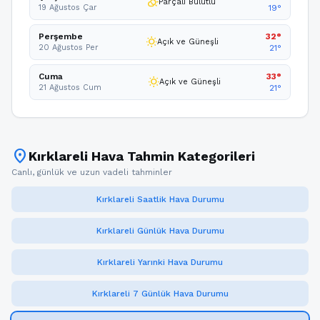
partly_cloudy_day
Parçalı Bulutlu
19 Ağustos Çar
19°
Perşembe
32°
wb_sunny
Açık ve Güneşli
20 Ağustos Per
21°
Cuma
33°
wb_sunny
Açık ve Güneşli
21 Ağustos Cum
21°
location_on
Kırklareli Hava Tahmin Kategorileri
Canlı, günlük ve uzun vadeli tahminler
Kırklareli Saatlik Hava Durumu
Kırklareli Günlük Hava Durumu
Kırklareli Yarınki Hava Durumu
Kırklareli 7 Günlük Hava Durumu