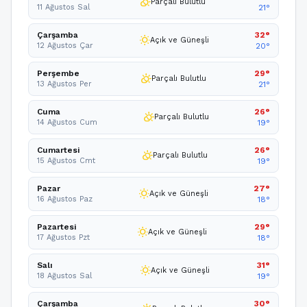
partly_cloudy_day
Parçalı Bulutlu
11 Ağustos Sal
21°
Çarşamba
32°
wb_sunny
Açık ve Güneşli
12 Ağustos Çar
20°
Perşembe
29°
partly_cloudy_day
Parçalı Bulutlu
13 Ağustos Per
21°
Cuma
26°
partly_cloudy_day
Parçalı Bulutlu
14 Ağustos Cum
19°
Cumartesi
26°
partly_cloudy_day
Parçalı Bulutlu
15 Ağustos Cmt
19°
Pazar
27°
wb_sunny
Açık ve Güneşli
16 Ağustos Paz
18°
Pazartesi
29°
wb_sunny
Açık ve Güneşli
17 Ağustos Pzt
18°
Salı
31°
wb_sunny
Açık ve Güneşli
18 Ağustos Sal
19°
Çarşamba
30°