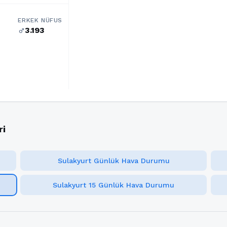
ERKEK NÜFUS
3.193
male
ri
Sulakyurt Günlük Hava Durumu
Sulakyurt 15 Günlük Hava Durumu