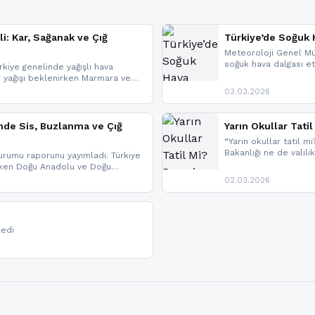
li: Kar, Sağanak ve Çığ
Türkiye’de Soğuk H
Meteoroloji Genel Mü
soğuk hava dalgası etk
kiye genelinde yağışlı hava
geldi.
r yağışı beklenirken Marmara ve
imlerde ise çığ tehlikesi
03.03.2026
eniyle görüş mesafesinde azalma
nde Sis, Buzlanma ve Çığ
Yarın Okullar Tat
“Yarın okullar tatil mi
Bakanlığı ne de valili
rumu raporunu yayımladı. Türkiye
bulunmamaktadır. Res
rken Doğu Anadolu ve Doğu
paylaşacağız. En hızlı
 uyarısı yapıldı. İşte son dakika
02.03.2026
bildirimleri açabilirsin
ledi