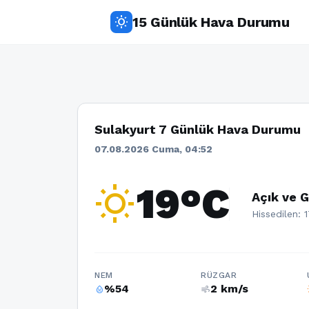
15 Günlük Hava Durumu
wb_sunny
Sulakyurt 7 Günlük Hava Durumu
07.08.2026 Cuma, 04:52
wb_sunny
19°C
Açık ve G
Hissedilen: 
NEM
RÜZGAR
%54
2 km/s
humidity_percentage
air
w