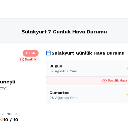
Sulakyurt 7 Günlük Hava Durumu
calendar_today
Sulakyurt Günlük Hava Durumu
Canlı
schedule
Saatlik
Bugün
wb_
07 Ağustos Cum
schedule
üneşli
Saatlik Hava
17°C
Cumartesi
wb_
08 Ağustos Cmt
UV İNDEKSI
10 / 10
b_sunny