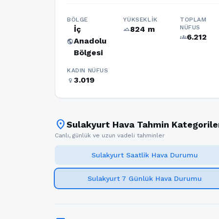
BÖLGE
YÜKSEKLIK
TOPLAM
NÜFUS
İç
824 m
terrain
6.212
groups
Anadolu
public
Bölgesi
KADIN NÜFUS
3.019
female
location_on
Sulakyurt Hava Tahmin Kategorile
Canlı, günlük ve uzun vadeli tahminler
Sulakyurt Saatlik Hava Durumu
Sulakyurt 7 Günlük Hava Durumu