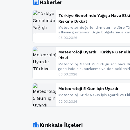
article
Haberler
Türkiye Genelinde Yağışlı Hava Etki
Riskine Dikkat
Meteoroloji değerlendirmelerine göre Tür
etkisini gösteriyor. Doğu bölgelerinde ka
Kuzey Ege’de sağanak yağmur, yüksek kes
05.03.2026
bulunuyor. İç kesimlerde sis ve pus ned
yaşanabileceği belirtiliyor.
Meteoroloji Uyardı: Türkiye Geneli
Riski
Meteoroloji Genel Müdürlüğü son hava du
genelinde sis, buzlanma ve don bekleni
Karadeniz’in yüksek kesimlerinde çığ riski
03.03.2026
meteoroloji gelişmeleri.
Meteoroloji 5 Gün için Uyardı
Meteoroloji Kritik 5 Gün için Uyardı ve Ek
02.03.2026
location_city
Kırıkkale İlçeleri