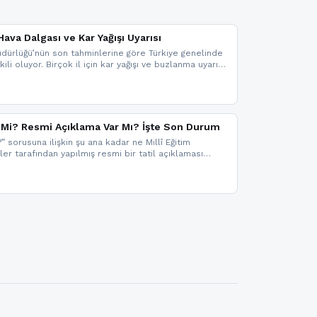
ava Dalgası ve Kar Yağışı Uyarısı
dürlüğü’nün son tahminlerine göre Türkiye genelinde
ili oluyor. Birçok il için kar yağışı ve buzlanma uyarısı
il Mi? Resmi Açıklama Var Mı? İşte Son Durum
?” sorusuna ilişkin şu ana kadar ne Millî Eğitim
kler tarafından yapılmış resmi bir tatil açıklaması
mi bir duyuru gelmesi halinde gelişmeleri anında
 şekilde haberdar olmak için sitemizi takip edebilir ve
iz.