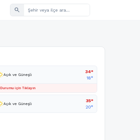
search
34°
sunny
Açık ve Güneşli
18°
 Durumu için Tıklayın
35°
sunny
Açık ve Güneşli
20°