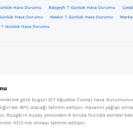
 Günlük Hava Durumu
Balışeyh 7 Günlük Hava Durumu
Çele
7 Günlük Hava Durumu
Keskin 7 Günlük Hava Durumu
Merke
n 7 Günlük Hava Durumu
umu
nlerine göre bugün (07 Ağustos Cuma) hava durumunun a
ığın ise 18°C olacağı tahmin ediliyor. Havanın yağışlı olm
or. Rüzgârın kuzey yönünden 6 km/sa hızında esmesi bekl
rinin 1013 mb olması tahmin ediliyor.