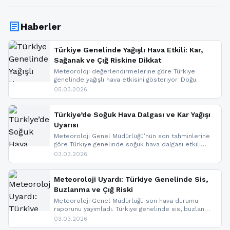
article
Haberler
Türkiye Genelinde Yağışlı Hava Etkili: Kar,
Sağanak ve Çığ Riskine Dikkat
Meteoroloji değerlendirmelerine göre Türkiye
genelinde yağışlı hava etkisini gösteriyor. Doğu
bölgelerinde kar yağışı beklenirken Marmara ve
05.03.2026
Kuzey Ege’de sağanak yağmur, yüksek kesimlerde
ise çığ tehlikesi bulunuyor. İç kesimlerde sis ve pus
nedeniyle görüş mesafesinde azalma
Türkiye’de Soğuk Hava Dalgası ve Kar Yağışı
yaşanabileceği belirtiliyor.
Uyarısı
Meteoroloji Genel Müdürlüğü’nün son tahminlerine
göre Türkiye genelinde soğuk hava dalgası etkili
oluyor. Birçok il için kar yağışı ve buzlanma uyarısı
03.03.2026
geldi.
Meteoroloji Uyardı: Türkiye Genelinde Sis,
Buzlanma ve Çığ Riski
Meteoroloji Genel Müdürlüğü son hava durumu
raporunu yayımladı. Türkiye genelinde sis, buzlanma
ve don beklenirken Doğu Anadolu ve Doğu
03.03.2026
Karadeniz’in yüksek kesimlerinde çığ riski uyarısı