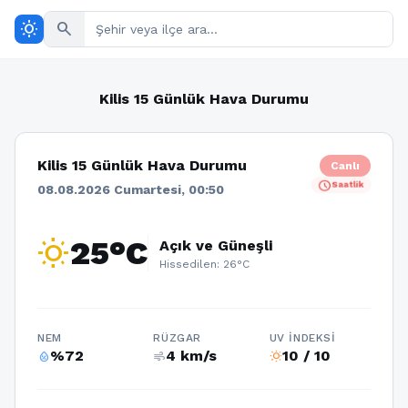
wb_sunny
search
Kilis 15 Günlük Hava Durumu
Kilis 15 Günlük Hava Durumu
Canlı
schedule
Saatlik
08.08.2026 Cumartesi, 00:50
wb_sunny
25°C
Açık ve Güneşli
Hissedilen: 26°C
NEM
RÜZGAR
UV İNDEKSI
%72
4 km/s
10 / 10
humidity_percentage
air
wb_sunny