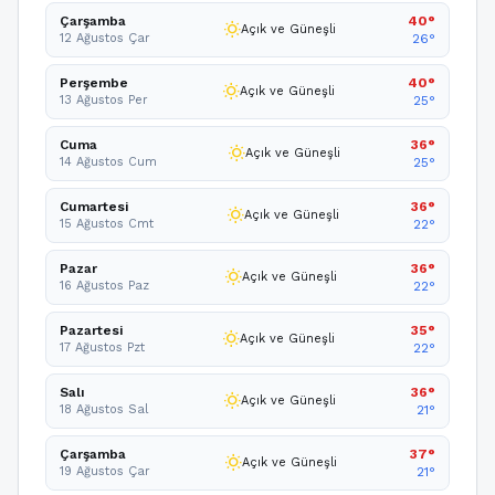
Çarşamba
40°
wb_sunny
Açık ve Güneşli
12 Ağustos Çar
26°
Perşembe
40°
wb_sunny
Açık ve Güneşli
13 Ağustos Per
25°
Cuma
36°
wb_sunny
Açık ve Güneşli
14 Ağustos Cum
25°
Cumartesi
36°
wb_sunny
Açık ve Güneşli
15 Ağustos Cmt
22°
Pazar
36°
wb_sunny
Açık ve Güneşli
16 Ağustos Paz
22°
Pazartesi
35°
wb_sunny
Açık ve Güneşli
17 Ağustos Pzt
22°
Salı
36°
wb_sunny
Açık ve Güneşli
18 Ağustos Sal
21°
Çarşamba
37°
wb_sunny
Açık ve Güneşli
19 Ağustos Çar
21°