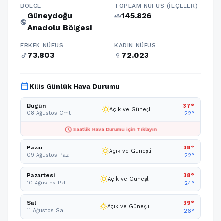
BÖLGE
TOPLAM NÜFUS (İLÇELER)
Güneydoğu
145.826
groups
public
Anadolu Bölgesi
ERKEK NÜFUS
KADIN NÜFUS
73.803
72.023
male
female
calendar_today
Kilis Günlük Hava Durumu
Bugün
37°
wb_sunny
Açık ve Güneşli
08 Ağustos Cmt
22°
schedule
Saatlik Hava Durumu için Tıklayın
Pazar
38°
wb_sunny
Açık ve Güneşli
09 Ağustos Paz
22°
Pazartesi
38°
wb_sunny
Açık ve Güneşli
10 Ağustos Pzt
24°
Salı
39°
wb_sunny
Açık ve Güneşli
11 Ağustos Sal
26°