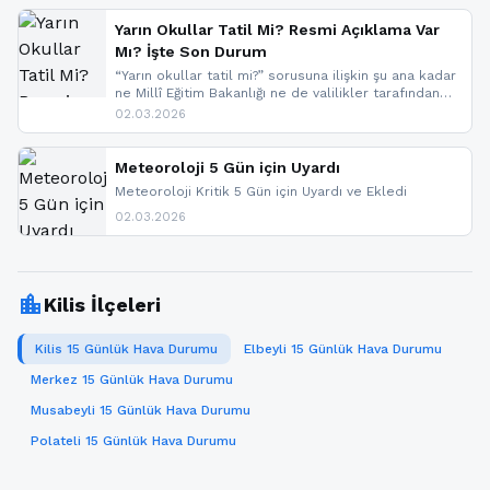
yapıldı. İşte son dakika meteoroloji gelişmeleri.
Yarın Okullar Tatil Mi? Resmi Açıklama Var
Mı? İşte Son Durum
“Yarın okullar tatil mi?” sorusuna ilişkin şu ana kadar
ne Millî Eğitim Bakanlığı ne de valilikler tarafından
yapılmış resmi bir tatil açıklaması bulunmamaktadır.
02.03.2026
Resmi bir duyuru gelmesi halinde gelişmeleri anında
paylaşacağız. En hızlı şekilde haberdar olmak için
sitemizi takip edebilir ve bildirimleri açabilirsiniz.
Meteoroloji 5 Gün için Uyardı
Meteoroloji Kritik 5 Gün için Uyardı ve Ekledi
02.03.2026
location_city
Kilis İlçeleri
Kilis 15 Günlük Hava Durumu
Elbeyli 15 Günlük Hava Durumu
Merkez 15 Günlük Hava Durumu
Musabeyli 15 Günlük Hava Durumu
Polateli 15 Günlük Hava Durumu