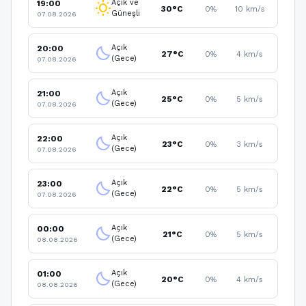
Açık ve
19:00
wb_sunny
30°C
0%
10 km/s
Güneşli
07.08.2026
Açık
20:00
clear_night
27°C
0%
4 km/s
(Gece)
07.08.2026
Açık
21:00
clear_night
25°C
0%
5 km/s
(Gece)
07.08.2026
Açık
22:00
clear_night
23°C
0%
3 km/s
(Gece)
07.08.2026
Açık
23:00
clear_night
22°C
0%
5 km/s
(Gece)
07.08.2026
Açık
00:00
clear_night
21°C
0%
5 km/s
(Gece)
08.08.2026
Açık
01:00
clear_night
20°C
0%
4 km/s
(Gece)
08.08.2026