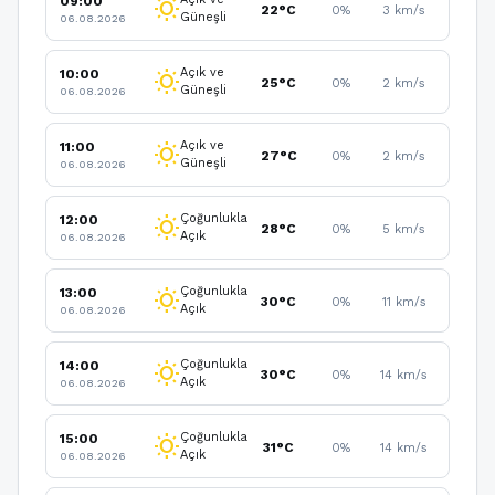
09:00
wb_sunny
22°C
0%
3 km/s
Güneşli
06.08.2026
Açık ve
10:00
wb_sunny
25°C
0%
2 km/s
Güneşli
06.08.2026
Açık ve
11:00
wb_sunny
27°C
0%
2 km/s
Güneşli
06.08.2026
Çoğunlukla
12:00
wb_sunny
28°C
0%
5 km/s
Açık
06.08.2026
Çoğunlukla
13:00
wb_sunny
30°C
0%
11 km/s
Açık
06.08.2026
Çoğunlukla
14:00
wb_sunny
30°C
0%
14 km/s
Açık
06.08.2026
Çoğunlukla
15:00
wb_sunny
31°C
0%
14 km/s
Açık
06.08.2026