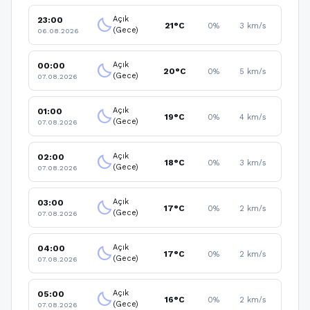
Açık
23:00
clear_night
21°C
0%
3 km/s
(Gece)
06.08.2026
Açık
00:00
clear_night
20°C
0%
5 km/s
(Gece)
07.08.2026
Açık
01:00
clear_night
19°C
0%
4 km/s
(Gece)
07.08.2026
Açık
02:00
clear_night
18°C
0%
3 km/s
(Gece)
07.08.2026
Açık
03:00
clear_night
17°C
0%
2 km/s
(Gece)
07.08.2026
Açık
04:00
clear_night
17°C
0%
2 km/s
(Gece)
07.08.2026
Açık
05:00
clear_night
16°C
0%
2 km/s
(Gece)
07.08.2026