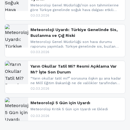
Meteoroloji Genel Müdürlüğü’nün son tahminlerine
göre Türkiye genelinde soğuk hava dalgası etkili
oluyor. Birçok il için kar yağışı ve buzlanma uyarısı
03.03.2026
geldi.
Meteoroloji Uyardı: Türkiye Genelinde Sis,
Buzlanma ve Çığ Riski
Meteoroloji Genel Müdürlüğü son hava durumu
raporunu yayımladı. Türkiye genelinde sis, buzlanma
ve don beklenirken Doğu Anadolu ve Doğu
03.03.2026
Karadeniz’in yüksek kesimlerinde çığ riski uyarısı
yapıldı. İşte son dakika meteoroloji gelişmeleri.
Yarın Okullar Tatil Mi? Resmi Açıklama Var
Mı? İşte Son Durum
“Yarın okullar tatil mi?” sorusuna ilişkin şu ana kadar
ne Millî Eğitim Bakanlığı ne de valilikler tarafından
yapılmış resmi bir tatil açıklaması bulunmamaktadır.
02.03.2026
Resmi bir duyuru gelmesi halinde gelişmeleri anında
paylaşacağız. En hızlı şekilde haberdar olmak için
sitemizi takip edebilir ve bildirimleri açabilirsiniz.
Meteoroloji 5 Gün için Uyardı
Meteoroloji Kritik 5 Gün için Uyardı ve Ekledi
02.03.2026