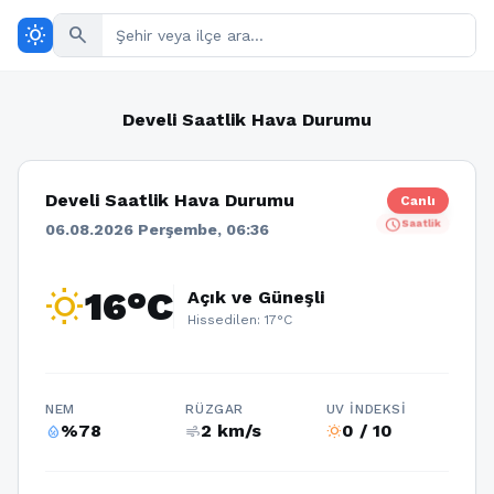
wb_sunny
search
Develi Saatlik Hava Durumu
Develi Saatlik Hava Durumu
Canlı
schedule
Saatlik
06.08.2026 Perşembe, 06:36
wb_sunny
16°C
Açık ve Güneşli
Hissedilen: 17°C
NEM
RÜZGAR
UV İNDEKSI
%78
2 km/s
0 / 10
humidity_percentage
air
wb_sunny