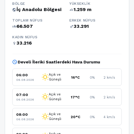
BÖLGE
YÜKSEKLIK
İç Anadolu Bölgesi
1.259 m
public
terrain
TOPLAM NÜFUS
ERKEK NÜFUS
66.507
33.291
groups
male
KADIN NÜFUS
33.216
female
schedule
Develi İleriki Saatlerdeki Hava Durumu
Açık ve
06:00
wb_sunny
16°C
0%
2 km/s
Güneşli
06.08.2026
Açık ve
07:00
wb_sunny
17°C
0%
2 km/s
Güneşli
06.08.2026
Açık ve
08:00
wb_sunny
20°C
0%
4 km/s
Güneşli
06.08.2026
Açık ve