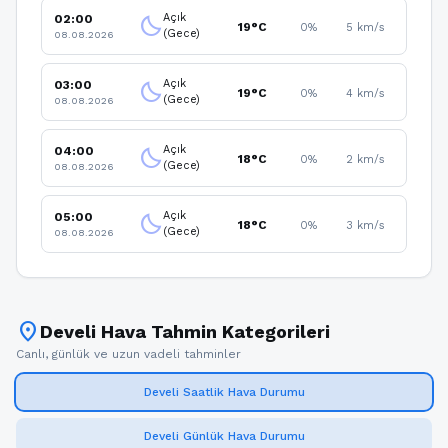
Açık
02:00
clear_night
19°C
0%
5 km/s
(Gece)
08.08.2026
Açık
03:00
clear_night
19°C
0%
4 km/s
(Gece)
08.08.2026
Açık
04:00
clear_night
18°C
0%
2 km/s
(Gece)
08.08.2026
Açık
05:00
clear_night
18°C
0%
3 km/s
(Gece)
08.08.2026
location_on
Develi Hava Tahmin Kategorileri
Canlı, günlük ve uzun vadeli tahminler
Develi Saatlik Hava Durumu
Develi Günlük Hava Durumu