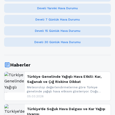
Develi Yarınki Hava Durumu
Develi 7 Günlük Hava Durumu
Develi 15 Günlük Hava Durumu
Develi 30 Günlük Hava Durumu
article
Haberler
Türkiye Genelinde Yağışlı Hava Etkili: Kar,
Sağanak ve Çığ Riskine Dikkat
Meteoroloji değerlendirmelerine göre Türkiye
genelinde yağışlı hava etkisini gösteriyor. Doğu
bölgelerinde kar yağışı beklenirken Marmara ve
05.03.2026
Kuzey Ege’de sağanak yağmur, yüksek kesimlerde
ise çığ tehlikesi bulunuyor. İç kesimlerde sis ve pus
nedeniyle görüş mesafesinde azalma
Türkiye’de Soğuk Hava Dalgası ve Kar Yağışı
yaşanabileceği belirtiliyor.
Uyarısı