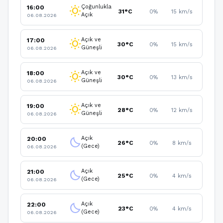
Çoğunlukla
16:00
wb_sunny
31°C
0%
15 km/s
Açık
06.08.2026
Açık ve
17:00
wb_sunny
30°C
0%
15 km/s
Güneşli
06.08.2026
Açık ve
18:00
wb_sunny
30°C
0%
13 km/s
Güneşli
06.08.2026
Açık ve
19:00
wb_sunny
28°C
0%
12 km/s
Güneşli
06.08.2026
Açık
20:00
clear_night
26°C
0%
8 km/s
(Gece)
06.08.2026
Açık
21:00
clear_night
25°C
0%
4 km/s
(Gece)
06.08.2026
Açık
22:00
clear_night
23°C
0%
4 km/s
(Gece)
06.08.2026