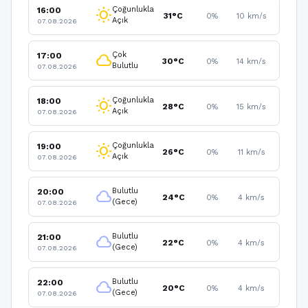
Çoğunlukla
16:00
wb_sunny
31°C
0%
10 km/s
Açık
07.08.2026
Çok
17:00
cloud
30°C
0%
14 km/s
Bulutlu
07.08.2026
Çoğunlukla
18:00
wb_sunny
28°C
0%
15 km/s
Açık
07.08.2026
Çoğunlukla
19:00
wb_sunny
26°C
0%
11 km/s
Açık
07.08.2026
Bulutlu
20:00
cloud
24°C
0%
4 km/s
(Gece)
07.08.2026
Bulutlu
21:00
cloud
22°C
0%
4 km/s
(Gece)
07.08.2026
Bulutlu
22:00
cloud
20°C
0%
4 km/s
(Gece)
07.08.2026