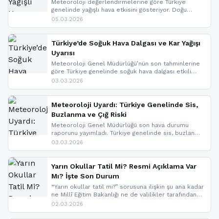
Meteoroloji değerlendirmelerine göre Türkiye
genelinde yağışlı hava etkisini gösteriyor. Doğu
bölgelerinde kar yağışı beklenirken Marmara ve
05.03.2026
Kuzey Ege’de sağanak yağmur, yüksek kesimlerde
ise çığ tehlikesi bulunuyor. İç kesimlerde sis ve pus
nedeniyle görüş mesafesinde azalma
Türkiye’de Soğuk Hava Dalgası ve Kar Yağışı
yaşanabileceği belirtiliyor.
Uyarısı
Meteoroloji Genel Müdürlüğü’nün son tahminlerine
göre Türkiye genelinde soğuk hava dalgası etkili
oluyor. Birçok il için kar yağışı ve buzlanma uyarısı
03.03.2026
geldi.
Meteoroloji Uyardı: Türkiye Genelinde Sis,
Buzlanma ve Çığ Riski
Meteoroloji Genel Müdürlüğü son hava durumu
raporunu yayımladı. Türkiye genelinde sis, buzlanma
ve don beklenirken Doğu Anadolu ve Doğu
03.03.2026
Karadeniz’in yüksek kesimlerinde çığ riski uyarısı
yapıldı. İşte son dakika meteoroloji gelişmeleri.
Yarın Okullar Tatil Mi? Resmi Açıklama Var
Mı? İşte Son Durum
“Yarın okullar tatil mi?” sorusuna ilişkin şu ana kadar
ne Millî Eğitim Bakanlığı ne de valilikler tarafından
yapılmış resmi bir tatil açıklaması bulunmamaktadır.
02.03.2026
Resmi bir duyuru gelmesi halinde gelişmeleri anında
paylaşacağız. En hızlı şekilde haberdar olmak için