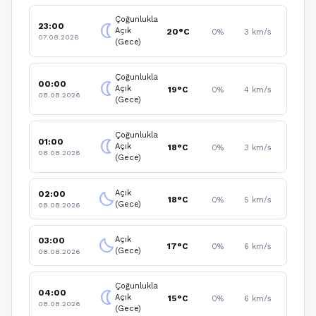
Çoğunlukla
23:00
nightlight
Açık
20°C
0%
3 km/s
07.08.2026
(Gece)
Çoğunlukla
00:00
nightlight
Açık
19°C
0%
4 km/s
08.08.2026
(Gece)
Çoğunlukla
01:00
nightlight
Açık
18°C
0%
3 km/s
08.08.2026
(Gece)
Açık
02:00
clear_night
18°C
0%
5 km/s
(Gece)
08.08.2026
Açık
03:00
clear_night
17°C
0%
6 km/s
(Gece)
08.08.2026
Çoğunlukla
04:00
nightlight
Açık
15°C
0%
6 km/s
08.08.2026
(Gece)