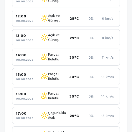
Güneşli
08.08.2026
Açık ve
12:00
wb_sunny
28°C
0%
6 km/s
Güneşli
08.08.2026
Açık ve
13:00
wb_sunny
29°C
0%
8 km/s
Güneşli
08.08.2026
Parçalı
14:00
partly_cloudy_day
30°C
0%
11 km/s
Bulutlu
08.08.2026
Parçalı
15:00
partly_cloudy_day
30°C
0%
13 km/s
Bulutlu
08.08.2026
Parçalı
16:00
partly_cloudy_day
30°C
0%
14 km/s
Bulutlu
08.08.2026
Çoğunlukla
17:00
wb_sunny
29°C
0%
13 km/s
Açık
08.08.2026