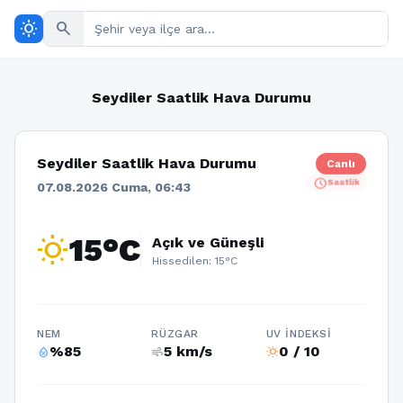
wb_sunny
search
Seydiler Saatlik Hava Durumu
Seydiler Saatlik Hava Durumu
Canlı
schedule
Saatlik
07.08.2026 Cuma, 06:43
wb_sunny
15°C
Açık ve Güneşli
Hissedilen: 15°C
NEM
RÜZGAR
UV İNDEKSI
%85
5 km/s
0 / 10
humidity_percentage
air
wb_sunny