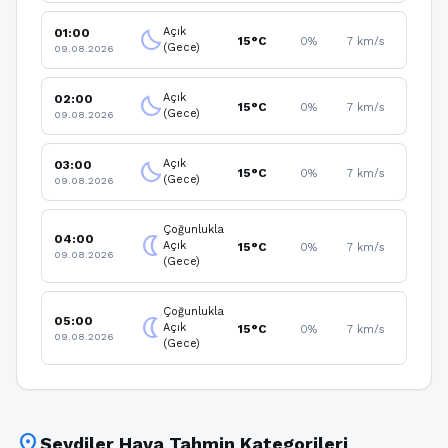
Açık
01:00
clear_night
15°C
0%
7 km/s
(Gece)
09.08.2026
Açık
02:00
clear_night
15°C
0%
7 km/s
(Gece)
09.08.2026
Açık
03:00
clear_night
15°C
0%
7 km/s
(Gece)
09.08.2026
Çoğunlukla
04:00
nightlight
Açık
15°C
0%
7 km/s
09.08.2026
(Gece)
Çoğunlukla
05:00
nightlight
Açık
15°C
0%
7 km/s
09.08.2026
(Gece)
location_on
Seydiler Hava Tahmin Kategorileri