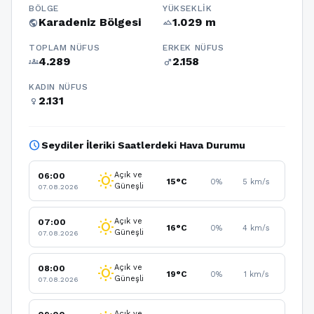
BÖLGE
YÜKSEKLIK
Karadeniz Bölgesi
1.029 m
public
terrain
TOPLAM NÜFUS
ERKEK NÜFUS
4.289
2.158
groups
male
KADIN NÜFUS
2.131
female
schedule
Seydiler İleriki Saatlerdeki Hava Durumu
Açık ve
06:00
wb_sunny
15°C
0%
5 km/s
Güneşli
07.08.2026
Açık ve
07:00
wb_sunny
16°C
0%
4 km/s
Güneşli
07.08.2026
Açık ve
08:00
wb_sunny
19°C
0%
1 km/s
Güneşli
07.08.2026
Açık ve