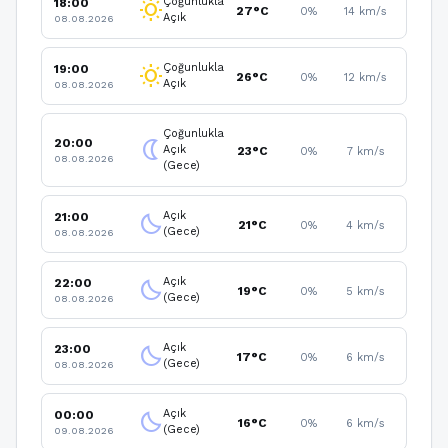
Çoğunlukla
18:00
wb_sunny
27°C
0%
14 km/s
Açık
08.08.2026
Çoğunlukla
19:00
wb_sunny
26°C
0%
12 km/s
Açık
08.08.2026
Çoğunlukla
20:00
nightlight
Açık
23°C
0%
7 km/s
08.08.2026
(Gece)
Açık
21:00
clear_night
21°C
0%
4 km/s
(Gece)
08.08.2026
Açık
22:00
clear_night
19°C
0%
5 km/s
(Gece)
08.08.2026
Açık
23:00
clear_night
17°C
0%
6 km/s
(Gece)
08.08.2026
Açık
00:00
clear_night
16°C
0%
6 km/s
(Gece)
09.08.2026