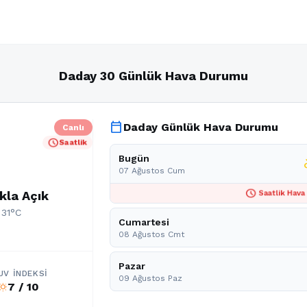
Daday 30 Günlük Hava Durumu
calendar_today
Daday Günlük Hava Durumu
Canlı
schedule
Saatlik
Bugün
part
07 Ağustos Cum
schedule
kla Açık
Saatlik Hava
 31°C
Cumartesi
08 Ağustos Cmt
Pazar
UV İNDEKSI
09 Ağustos Paz
7 / 10
b_sunny