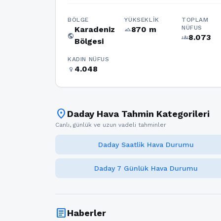
BÖLGE
YÜKSEKLIK
TOPLAM
NÜFUS
Karadeniz
870 m
terrain
public
8.073
groups
Bölgesi
KADIN NÜFUS
4.048
female
location_on
Daday Hava Tahmin Kategorileri
Canlı, günlük ve uzun vadeli tahminler
Daday Saatlik Hava Durumu
Daday 7 Günlük Hava Durumu
article
Haberler