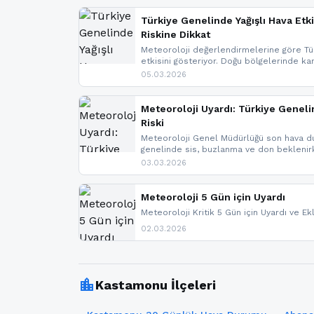
Türkiye Genelinde Yağışlı Hava Etki
Riskine Dikkat
Meteoroloji değerlendirmelerine göre Tür
etkisini gösteriyor. Doğu bölgelerinde ka
Kuzey Ege’de sağanak yağmur, yüksek kes
05.03.2026
bulunuyor. İç kesimlerde sis ve pus ned
yaşanabileceği belirtiliyor.
Meteoroloji Uyardı: Türkiye Geneli
Riski
Meteoroloji Genel Müdürlüğü son hava du
genelinde sis, buzlanma ve don bekleni
Karadeniz’in yüksek kesimlerinde çığ riski
03.03.2026
meteoroloji gelişmeleri.
Meteoroloji 5 Gün için Uyardı
Meteoroloji Kritik 5 Gün için Uyardı ve Ek
02.03.2026
location_city
Kastamonu İlçeleri