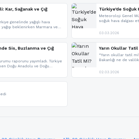
li: Kar, Sağanak ve Çığ
Türkiye’de Soğuk H
Meteoroloji Genel Mü
soğuk hava dalgası etk
kiye genelinde yağışlı hava
geldi.
r yağışı beklenirken Marmara ve
imlerde ise çığ tehlikesi
03.03.2026
eniyle görüş mesafesinde azalma
nde Sis, Buzlanma ve Çığ
Yarın Okullar Tat
“Yarın okullar tatil mi
Bakanlığı ne de valili
rumu raporunu yayımladı. Türkiye
bulunmamaktadır. Res
rken Doğu Anadolu ve Doğu
paylaşacağız. En hızlı
 uyarısı yapıldı. İşte son dakika
02.03.2026
bildirimleri açabilirsin
ledi