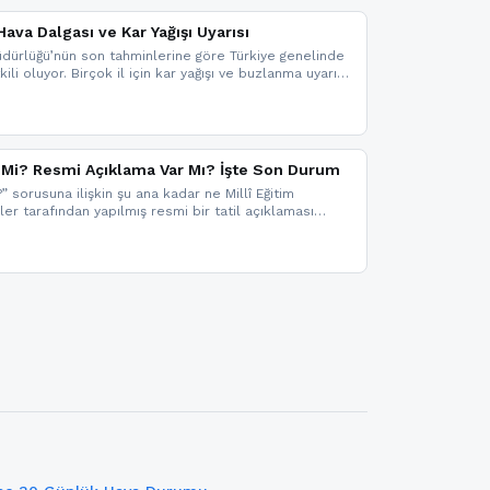
ava Dalgası ve Kar Yağışı Uyarısı
dürlüğü’nün son tahminlerine göre Türkiye genelinde
ili oluyor. Birçok il için kar yağışı ve buzlanma uyarısı
il Mi? Resmi Açıklama Var Mı? İşte Son Durum
?” sorusuna ilişkin şu ana kadar ne Millî Eğitim
kler tarafından yapılmış resmi bir tatil açıklaması
mi bir duyuru gelmesi halinde gelişmeleri anında
 şekilde haberdar olmak için sitemizi takip edebilir ve
iz.