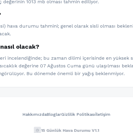
ç değerinin 1013 mb olması tahmin ediliyor.
?
i) hava durumu tahmini; genel olarak sisli olması bekleni
acak.
nasıl olacak?
ri incelendiğinde; bu zaman dilimi içerisinde en yüksek sı
 sıcaklık değerine 07 Ağustos Cuma günü ulaşılması bekle
görülüyor. Bu dönemde önemli bir yağış beklenmiyor.
Hakkımızda
Bloglar
Gizlilik Politikası
İletişim
wb_sunny
15 Günlük Hava Durumu V1.1