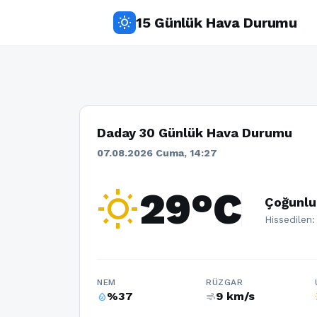
15 Günlük Hava Durumu
wb_sunny
Daday 30 Günlük Hava Durumu
07.08.2026 Cuma, 14:27
wb_sunny
29°C
Çoğunlu
Hissedilen:
NEM
RÜZGAR
%37
9 km/s
humidity_percentage
air
w