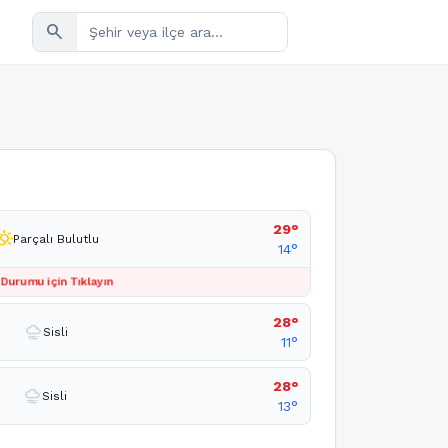
search
29°
ly_cloudy_day
Parçalı Bulutlu
14°
 Durumu için Tıklayın
28°
foggy
Sisli
11°
28°
foggy
Sisli
13°