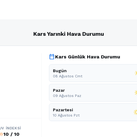
Kars Yarınki Hava Durumu
calendar_today
Kars Günlük Hava Durumu
Bugün
wb_
08 Ağustos Cmt
Pazar
wb_s
09 Ağustos Paz
Pazartesi
wb_su
10 Ağustos Pzt
UV İNDEKSI
10 / 10
b_sunny