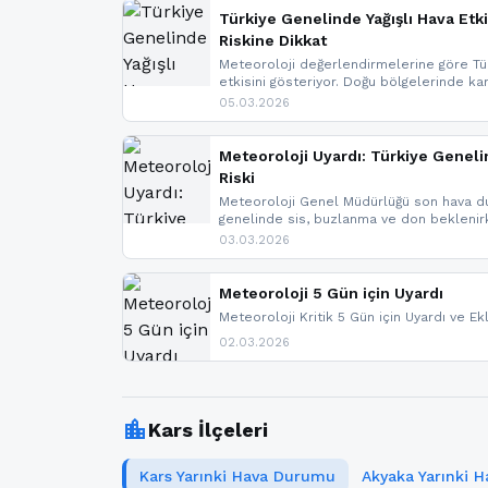
Türkiye Genelinde Yağışlı Hava Etki
Riskine Dikkat
Meteoroloji değerlendirmelerine göre Tür
etkisini gösteriyor. Doğu bölgelerinde ka
Kuzey Ege’de sağanak yağmur, yüksek kes
05.03.2026
bulunuyor. İç kesimlerde sis ve pus ned
yaşanabileceği belirtiliyor.
Meteoroloji Uyardı: Türkiye Geneli
Riski
Meteoroloji Genel Müdürlüğü son hava du
genelinde sis, buzlanma ve don bekleni
Karadeniz’in yüksek kesimlerinde çığ riski
03.03.2026
meteoroloji gelişmeleri.
Meteoroloji 5 Gün için Uyardı
Meteoroloji Kritik 5 Gün için Uyardı ve Ek
02.03.2026
location_city
Kars İlçeleri
Kars Yarınki Hava Durumu
Akyaka Yarınki 