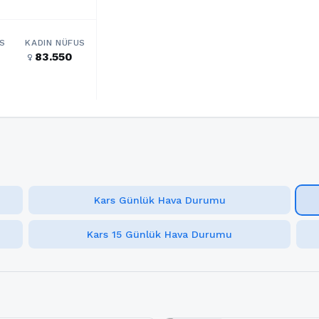
S
KADIN NÜFUS
83.550
female
Kars Günlük Hava Durumu
Kars 15 Günlük Hava Durumu