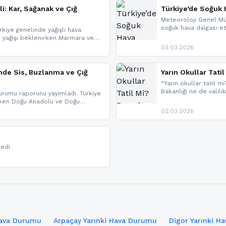
li: Kar, Sağanak ve Çığ
Türkiye’de Soğuk H
Meteoroloji Genel Mü
soğuk hava dalgası etk
kiye genelinde yağışlı hava
geldi.
r yağışı beklenirken Marmara ve
imlerde ise çığ tehlikesi
03.03.2026
eniyle görüş mesafesinde azalma
nde Sis, Buzlanma ve Çığ
Yarın Okullar Tat
“Yarın okullar tatil mi
Bakanlığı ne de valili
rumu raporunu yayımladı. Türkiye
bulunmamaktadır. Res
rken Doğu Anadolu ve Doğu
paylaşacağız. En hızlı
 uyarısı yapıldı. İşte son dakika
02.03.2026
bildirimleri açabilirsin
ledi
Hava Durumu
Arpaçay Yarınki Hava Durumu
Digor Yarınki H