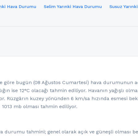
ınki Hava Durumu
Selim Yarınki Hava Durumu
Susuz Yarınk
 göre bugün (08 Ağustos Cumartesi) hava durumunun açık
ığın ise 12°C olacağı tahmin ediliyor. Havanın yağışlı olm
or. Rüzgârın kuzey yönünden 6 km/sa hızında esmesi bek
n 1013 mb olması tahmin ediliyor.
va durumu tahmini; genel olarak açık ve güneşli olması bek