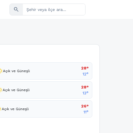
search
28°
sunny
Açık ve Güneşli
12°
28°
unny
Açık ve Güneşli
13°
26°
nny
Açık ve Güneşli
11°