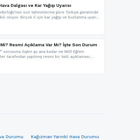
ava Dalgası ve Kar Yağışı Uyarısı
dürlüğü’nün son tahminlerine göre Türkiye genelinde
ili oluyor. Birçok il için kar yağışı ve buzlanma uyarısı
il Mi? Resmi Açıklama Var Mı? İşte Son Durum
?” sorusuna ilişkin şu ana kadar ne Millî Eğitim
kler tarafından yapılmış resmi bir tatil açıklaması
mi bir duyuru gelmesi halinde gelişmeleri anında
 şekilde haberdar olmak için sitemizi takip edebilir ve
iz.
ava Durumu
Kağızman Yarınki Hava Durumu