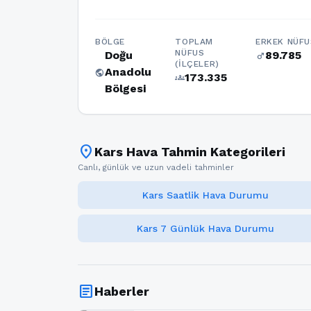
BÖLGE
TOPLAM
ERKEK NÜFU
NÜFUS
Doğu
89.785
male
(İLÇELER)
Anadolu
public
173.335
groups
Bölgesi
location_on
Kars Hava Tahmin Kategorileri
Canlı, günlük ve uzun vadeli tahminler
Kars Saatlik Hava Durumu
Kars 7 Günlük Hava Durumu
article
Haberler