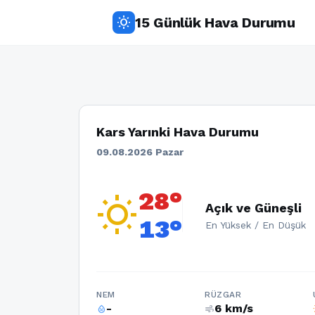
15 Günlük Hava Durumu
wb_sunny
Kars Yarınki Hava Durumu
09.08.2026 Pazar
28°
wb_sunny
Açık ve Güneşli
13°
En Yüksek / En Düşük
NEM
RÜZGAR
-
6 km/s
humidity_percentage
air
w