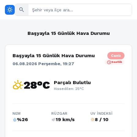
wb_sunny
search
Başyayla 15 Günlük Hava Durumu
Başyayla 15 Günlük Hava Durumu
Canlı
schedule
Saatlik
06.08.2026 Perşembe, 19:27
partly_cloudy_day
28°C
Parçalı Bulutlu
Hissedilen: 25°C
NEM
RÜZGAR
UV İNDEKSI
%26
19 km/s
8 / 10
humidity_percentage
air
wb_sunny