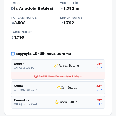
BÖLGE
YÜKSEKLIK
İç Anadolu Bölgesi
1.382 m
public
terrain
TOPLAM NÜFUS
ERKEK NÜFUS
3.508
1.792
groups
male
KADIN NÜFUS
1.716
female
calendar_today
Başyayla Günlük Hava Durumu
Bugün
31°
partly_cloudy_day
Parçalı Bulutlu
06 Ağustos Per
19°
schedule
Saatlik Hava Durumu için Tıklayın
Cuma
32°
cloud
Çok Bulutlu
07 Ağustos Cum
20°
Cumartesi
33°
partly_cloudy_day
Parçalı Bulutlu
08 Ağustos Cmt
19°