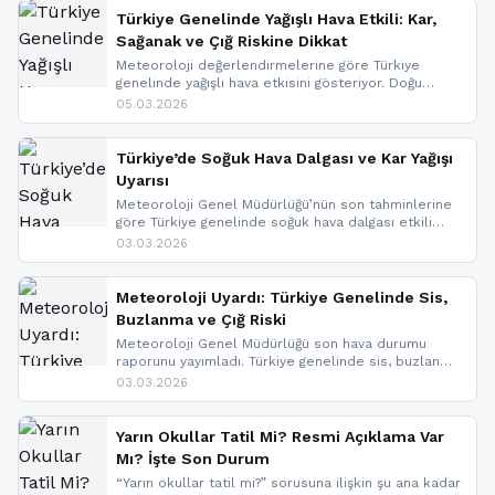
Türkiye Genelinde Yağışlı Hava Etkili: Kar,
Sağanak ve Çığ Riskine Dikkat
Meteoroloji değerlendirmelerine göre Türkiye
genelinde yağışlı hava etkisini gösteriyor. Doğu
bölgelerinde kar yağışı beklenirken Marmara ve
05.03.2026
Kuzey Ege’de sağanak yağmur, yüksek kesimlerde
ise çığ tehlikesi bulunuyor. İç kesimlerde sis ve pus
nedeniyle görüş mesafesinde azalma
Türkiye’de Soğuk Hava Dalgası ve Kar Yağışı
yaşanabileceği belirtiliyor.
Uyarısı
Meteoroloji Genel Müdürlüğü’nün son tahminlerine
göre Türkiye genelinde soğuk hava dalgası etkili
oluyor. Birçok il için kar yağışı ve buzlanma uyarısı
03.03.2026
geldi.
Meteoroloji Uyardı: Türkiye Genelinde Sis,
Buzlanma ve Çığ Riski
Meteoroloji Genel Müdürlüğü son hava durumu
raporunu yayımladı. Türkiye genelinde sis, buzlanma
ve don beklenirken Doğu Anadolu ve Doğu
03.03.2026
Karadeniz’in yüksek kesimlerinde çığ riski uyarısı
yapıldı. İşte son dakika meteoroloji gelişmeleri.
Yarın Okullar Tatil Mi? Resmi Açıklama Var
Mı? İşte Son Durum
“Yarın okullar tatil mi?” sorusuna ilişkin şu ana kadar