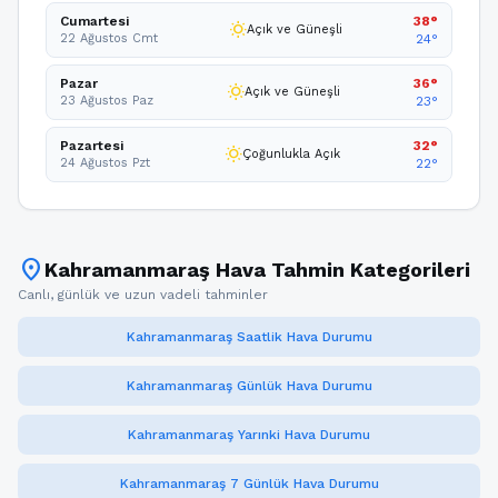
Cumartesi
38°
wb_sunny
Açık ve Güneşli
22 Ağustos Cmt
24°
Pazar
36°
wb_sunny
Açık ve Güneşli
23 Ağustos Paz
23°
Pazartesi
32°
wb_sunny
Çoğunlukla Açık
24 Ağustos Pzt
22°
location_on
Kahramanmaraş Hava Tahmin Kategorileri
Canlı, günlük ve uzun vadeli tahminler
Kahramanmaraş Saatlik Hava Durumu
Kahramanmaraş Günlük Hava Durumu
Kahramanmaraş Yarınki Hava Durumu
Kahramanmaraş 7 Günlük Hava Durumu