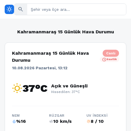
wb_sunny
search
Kahramanmaraş 15 Günlük Hava Durumu
Kahramanmaraş 15 Günlük Hava
Canlı
schedule
Durumu
Saatlik
10.08.2026 Pazartesi, 13:12
wb_sunny
37°C
Açık ve Güneşli
Hissedilen: 37°C
NEM
RÜZGAR
UV İNDEKSI
%16
10 km/s
8 / 10
humidity_percentage
air
wb_sunny