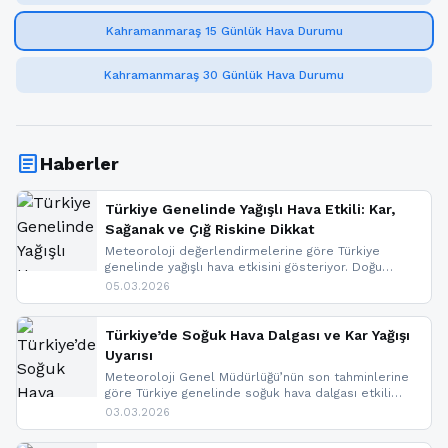
Kahramanmaraş 15 Günlük Hava Durumu
Kahramanmaraş 30 Günlük Hava Durumu
article
Haberler
Türkiye Genelinde Yağışlı Hava Etkili: Kar,
Sağanak ve Çığ Riskine Dikkat
Meteoroloji değerlendirmelerine göre Türkiye
genelinde yağışlı hava etkisini gösteriyor. Doğu
bölgelerinde kar yağışı beklenirken Marmara ve
05.03.2026
Kuzey Ege’de sağanak yağmur, yüksek kesimlerde
ise çığ tehlikesi bulunuyor. İç kesimlerde sis ve pus
nedeniyle görüş mesafesinde azalma
Türkiye’de Soğuk Hava Dalgası ve Kar Yağışı
yaşanabileceği belirtiliyor.
Uyarısı
Meteoroloji Genel Müdürlüğü’nün son tahminlerine
göre Türkiye genelinde soğuk hava dalgası etkili
oluyor. Birçok il için kar yağışı ve buzlanma uyarısı
03.03.2026
geldi.