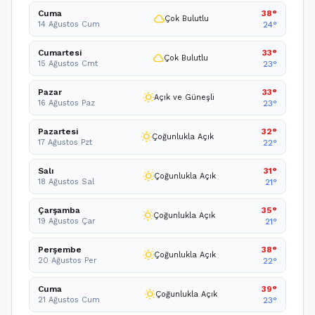
Cuma
38°
cloud
Çok Bulutlu
14 Ağustos Cum
24°
Cumartesi
33°
cloud
Çok Bulutlu
15 Ağustos Cmt
23°
Pazar
33°
wb_sunny
Açık ve Güneşli
16 Ağustos Paz
23°
Pazartesi
32°
wb_sunny
Çoğunlukla Açık
17 Ağustos Pzt
22°
Salı
31°
wb_sunny
Çoğunlukla Açık
18 Ağustos Sal
21°
Çarşamba
35°
wb_sunny
Çoğunlukla Açık
19 Ağustos Çar
21°
Perşembe
38°
wb_sunny
Çoğunlukla Açık
20 Ağustos Per
22°
Cuma
39°
wb_sunny
Çoğunlukla Açık
21 Ağustos Cum
23°