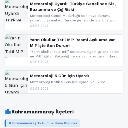
Meteoroloji Uyardı: Türkiye Genelinde Sis,
Buzlanma ve Çığ Riski
Meteoroloji Genel Müdürlüğü son hava durumu
raporunu yayımladı. Türkiye genelinde sis, buzlanma
ve don beklenirken Doğu Anadolu ve Doğu
03.03.2026
Karadeniz’in yüksek kesimlerinde çığ riski uyarısı
yapıldı. İşte son dakika meteoroloji gelişmeleri.
Yarın Okullar Tatil Mi? Resmi Açıklama Var
Mı? İşte Son Durum
“Yarın okullar tatil mi?” sorusuna ilişkin şu ana kadar
ne Millî Eğitim Bakanlığı ne de valilikler tarafından
yapılmış resmi bir tatil açıklaması bulunmamaktadır.
02.03.2026
Resmi bir duyuru gelmesi halinde gelişmeleri anında
paylaşacağız. En hızlı şekilde haberdar olmak için
sitemizi takip edebilir ve bildirimleri açabilirsiniz.
Meteoroloji 5 Gün için Uyardı
Meteoroloji Kritik 5 Gün için Uyardı ve Ekledi
02.03.2026
location_city
Kahramanmaraş İlçeleri
Kahramanmaraş 15 Günlük Hava Durumu