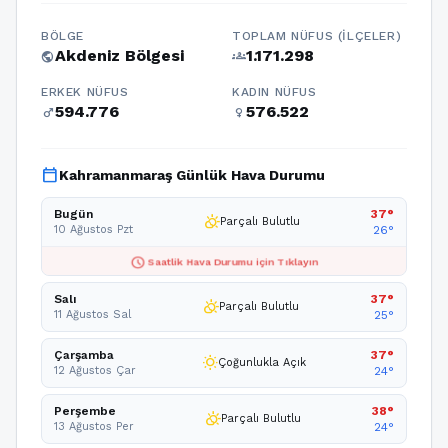
BÖLGE
TOPLAM NÜFUS (İLÇELER)
Akdeniz Bölgesi
1.171.298
public
groups
ERKEK NÜFUS
KADIN NÜFUS
594.776
576.522
male
female
calendar_today
Kahramanmaraş Günlük Hava Durumu
Bugün
37°
partly_cloudy_day
Parçalı Bulutlu
10 Ağustos Pzt
26°
schedule
Saatlik Hava Durumu için Tıklayın
Salı
37°
partly_cloudy_day
Parçalı Bulutlu
11 Ağustos Sal
25°
Çarşamba
37°
wb_sunny
Çoğunlukla Açık
12 Ağustos Çar
24°
Perşembe
38°
partly_cloudy_day
Parçalı Bulutlu
13 Ağustos Per
24°