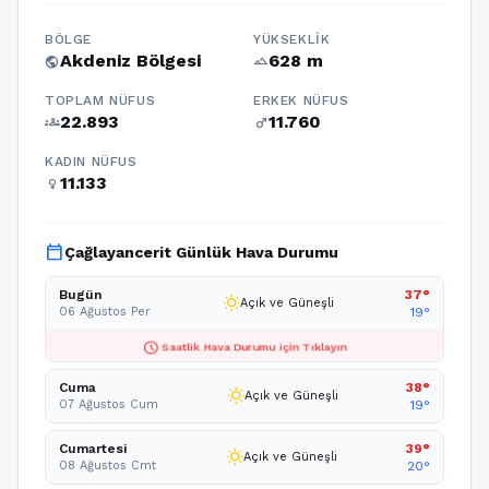
BÖLGE
YÜKSEKLIK
Akdeniz Bölgesi
628 m
public
terrain
TOPLAM NÜFUS
ERKEK NÜFUS
22.893
11.760
groups
male
KADIN NÜFUS
11.133
female
calendar_today
Çağlayancerit Günlük Hava Durumu
Bugün
37°
wb_sunny
Açık ve Güneşli
06 Ağustos Per
19°
schedule
Saatlik Hava Durumu için Tıklayın
Cuma
38°
wb_sunny
Açık ve Güneşli
07 Ağustos Cum
19°
Cumartesi
39°
wb_sunny
Açık ve Güneşli
08 Ağustos Cmt
20°