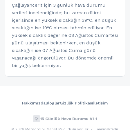
Çağlayancerit için 3 günlük hava durumu
verileri incelendiğinde; bu zaman dilimi
içerisinde en yüksek sıcaklığın 39°C, en düşük
sıcaklığın ise 19°C olması tahmin ediliyor. En
yüksek sıcaklık değerine 08 Ağustos Cumartesi
günü ulaşılması beklenirken, en düşük
sıcaklığın ise 07 Ağustos Cuma günü
yaşanacağı öngörülüyor. Bu dönemde önemli
bir yağış beklenmiyor.
Hakkımızda
Bloglar
Gizlilik Politikası
İletişim
wb_sunny
15 Günlük Hava Durumu V1.1
© 2026 Meteoroloji Genel Müdürlüğü verileri kullanılmaktadır.