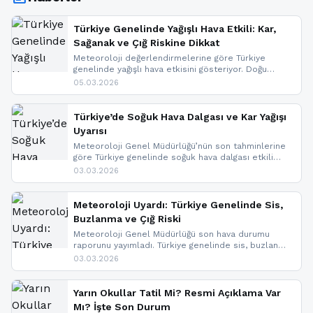
Türkiye Genelinde Yağışlı Hava Etkili: Kar,
Sağanak ve Çığ Riskine Dikkat
Meteoroloji değerlendirmelerine göre Türkiye
genelinde yağışlı hava etkisini gösteriyor. Doğu
bölgelerinde kar yağışı beklenirken Marmara ve
05.03.2026
Kuzey Ege’de sağanak yağmur, yüksek kesimlerde
ise çığ tehlikesi bulunuyor. İç kesimlerde sis ve pus
nedeniyle görüş mesafesinde azalma
Türkiye’de Soğuk Hava Dalgası ve Kar Yağışı
yaşanabileceği belirtiliyor.
Uyarısı
Meteoroloji Genel Müdürlüğü’nün son tahminlerine
göre Türkiye genelinde soğuk hava dalgası etkili
oluyor. Birçok il için kar yağışı ve buzlanma uyarısı
03.03.2026
geldi.
Meteoroloji Uyardı: Türkiye Genelinde Sis,
Buzlanma ve Çığ Riski
Meteoroloji Genel Müdürlüğü son hava durumu
raporunu yayımladı. Türkiye genelinde sis, buzlanma
ve don beklenirken Doğu Anadolu ve Doğu
03.03.2026
Karadeniz’in yüksek kesimlerinde çığ riski uyarısı
yapıldı. İşte son dakika meteoroloji gelişmeleri.
Yarın Okullar Tatil Mi? Resmi Açıklama Var
Mı? İşte Son Durum