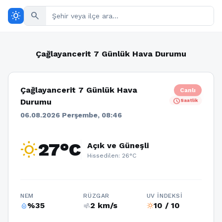
wb_sunny
search
Çağlayancerit 7 Günlük Hava Durumu
Çağlayancerit 7 Günlük Hava
Canlı
schedule
Durumu
Saatlik
06.08.2026 Perşembe, 08:46
wb_sunny
27°C
Açık ve Güneşli
Hissedilen: 26°C
NEM
RÜZGAR
UV İNDEKSI
%35
2 km/s
10 / 10
humidity_percentage
air
wb_sunny