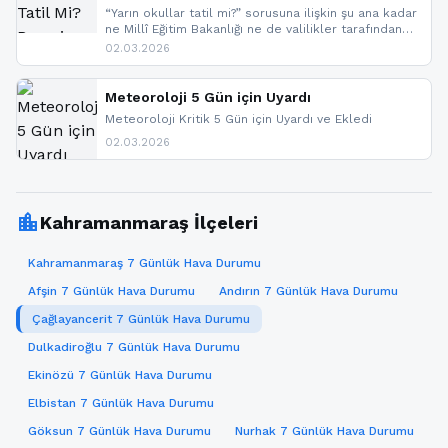
“Yarın okullar tatil mi?” sorusuna ilişkin şu ana kadar
ne Millî Eğitim Bakanlığı ne de valilikler tarafından
yapılmış resmi bir tatil açıklaması bulunmamaktadır.
02.03.2026
Resmi bir duyuru gelmesi halinde gelişmeleri anında
paylaşacağız. En hızlı şekilde haberdar olmak için
sitemizi takip edebilir ve bildirimleri açabilirsiniz.
Meteoroloji 5 Gün için Uyardı
Meteoroloji Kritik 5 Gün için Uyardı ve Ekledi
02.03.2026
location_city
Kahramanmaraş İlçeleri
Kahramanmaraş 7 Günlük Hava Durumu
Afşin 7 Günlük Hava Durumu
Andırın 7 Günlük Hava Durumu
Çağlayancerit 7 Günlük Hava Durumu
Dulkadiroğlu 7 Günlük Hava Durumu
Ekinözü 7 Günlük Hava Durumu
Elbistan 7 Günlük Hava Durumu
Göksun 7 Günlük Hava Durumu
Nurhak 7 Günlük Hava Durumu