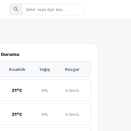
search
a Durumu
Sıcaklık
Yağış
Rüzgar
21°C
0%
5 km/s
21°C
0%
5 km/s