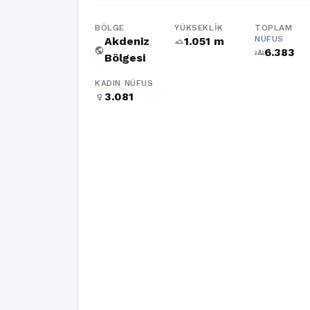
BÖLGE
YÜKSEKLIK
TOPLAM
NÜFUS
Akdeniz
1.051 m
terrain
public
6.383
groups
Bölgesi
KADIN NÜFUS
3.081
female