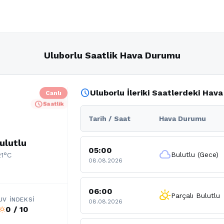
Uluborlu Saatlik Hava Durumu
schedule
Uluborlu İleriki Saatlerdeki Hav
Canlı
schedule
Saatlik
Tarih / Saat
Hava Durumu
ulutlu
05:00
cloud
Bulutlu (Gece)
21°C
08.08.2026
06:00
partly_cloudy_day
Parçalı Bulutlu
UV İNDEKSI
08.08.2026
0 / 10
b_sunny