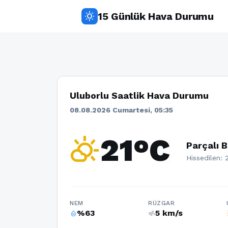
15 Günlük Hava Durumu
wb_sunny
Uluborlu Saatlik Hava Durumu
08.08.2026 Cumartesi, 05:35
partly_cloudy_day
21°C
Parçalı B
Hissedilen: 
NEM
RÜZGAR
%63
5 km/s
humidity_percentage
air
w