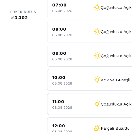
07:00
wb_sunny
Çoğunlukla Açık
08.08.2026
ERKEK NÜFUS
3.302
male
08:00
wb_sunny
Çoğunlukla Açık
08.08.2026
09:00
wb_sunny
Çoğunlukla Açık
08.08.2026
10:00
wb_sunny
Açık ve Güneşli
08.08.2026
11:00
wb_sunny
Çoğunlukla Açık
08.08.2026
12:00
partly_cloudy_day
Parçalı Bulutlu
08.08.2026