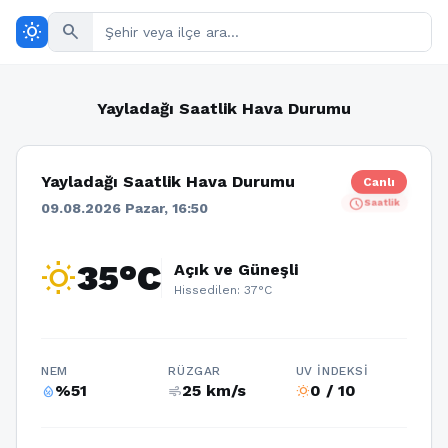
wb_sunny
search
Yayladağı Saatlik Hava Durumu
Yayladağı Saatlik Hava Durumu
Canlı
schedule
Saatlik
09.08.2026 Pazar, 16:50
wb_sunny
35°C
Açık ve Güneşli
Hissedilen: 37°C
NEM
RÜZGAR
UV İNDEKSI
%51
25 km/s
0 / 10
humidity_percentage
air
wb_sunny