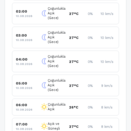
Çoğunlukla
02:00
nightlight
Açık
27°C
0%
10 km/s
10.08.2026
(Gece)
Çoğunlukla
03:00
nightlight
Açık
27°C
0%
10 km/s
10.08.2026
(Gece)
Çoğunlukla
04:00
nightlight
Açık
27°C
0%
10 km/s
10.08.2026
(Gece)
Çoğunlukla
05:00
nightlight
Açık
27°C
0%
9 km/s
10.08.2026
(Gece)
Çoğunlukla
06:00
wb_sunny
26°C
0%
8 km/s
Açık
10.08.2026
Açık ve
07:00
wb_sunny
27°C
0%
8 km/s
Güneşli
10.08.2026