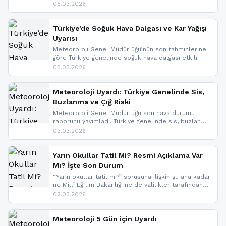
bölgelerinde kar yağışı beklenirken Marmara ve
05.03.2026
Kuzey Ege’de sağanak yağmur, yüksek kesimlerde
ise çığ tehlikesi bulunuyor. İç kesimlerde sis ve pus
nedeniyle görüş mesafesinde azalma
Türkiye’de Soğuk Hava Dalgası ve Kar Yağışı
yaşanabileceği belirtiliyor.
Uyarısı
Meteoroloji Genel Müdürlüğü’nün son tahminlerine
göre Türkiye genelinde soğuk hava dalgası etkili
oluyor. Birçok il için kar yağışı ve buzlanma uyarısı
03.03.2026
geldi.
Meteoroloji Uyardı: Türkiye Genelinde Sis,
Buzlanma ve Çığ Riski
Meteoroloji Genel Müdürlüğü son hava durumu
raporunu yayımladı. Türkiye genelinde sis, buzlanma
ve don beklenirken Doğu Anadolu ve Doğu
03.03.2026
Karadeniz’in yüksek kesimlerinde çığ riski uyarısı
yapıldı. İşte son dakika meteoroloji gelişmeleri.
Yarın Okullar Tatil Mi? Resmi Açıklama Var
Mı? İşte Son Durum
“Yarın okullar tatil mi?” sorusuna ilişkin şu ana kadar
ne Millî Eğitim Bakanlığı ne de valilikler tarafından
yapılmış resmi bir tatil açıklaması bulunmamaktadır.
02.03.2026
Resmi bir duyuru gelmesi halinde gelişmeleri anında
paylaşacağız. En hızlı şekilde haberdar olmak için
sitemizi takip edebilir ve bildirimleri açabilirsiniz.
Meteoroloji 5 Gün için Uyardı