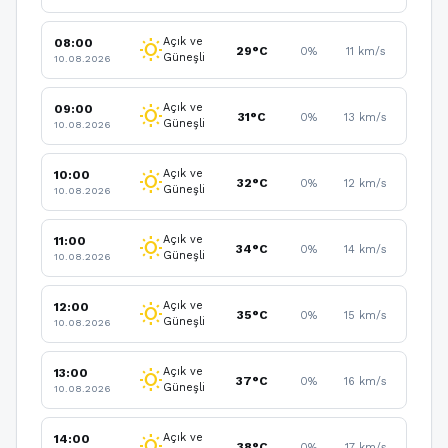
Açık ve
08:00
wb_sunny
29°C
0%
11 km/s
Güneşli
10.08.2026
Açık ve
09:00
wb_sunny
31°C
0%
13 km/s
Güneşli
10.08.2026
Açık ve
10:00
wb_sunny
32°C
0%
12 km/s
Güneşli
10.08.2026
Açık ve
11:00
wb_sunny
34°C
0%
14 km/s
Güneşli
10.08.2026
Açık ve
12:00
wb_sunny
35°C
0%
15 km/s
Güneşli
10.08.2026
Açık ve
13:00
wb_sunny
37°C
0%
16 km/s
Güneşli
10.08.2026
Açık ve
14:00
wb_sunny
38°C
0%
17 km/s