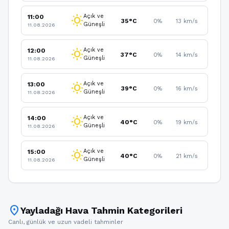
Açık ve
11:00
wb_sunny
35°C
0%
13 km/s
Güneşli
11.08.2026
Açık ve
12:00
wb_sunny
37°C
0%
14 km/s
Güneşli
11.08.2026
Açık ve
13:00
wb_sunny
39°C
0%
16 km/s
Güneşli
11.08.2026
Açık ve
14:00
wb_sunny
40°C
0%
19 km/s
Güneşli
11.08.2026
Açık ve
15:00
wb_sunny
40°C
0%
21 km/s
Güneşli
11.08.2026
location_on
Yayladağı Hava Tahmin Kategorileri
Canlı, günlük ve uzun vadeli tahminler