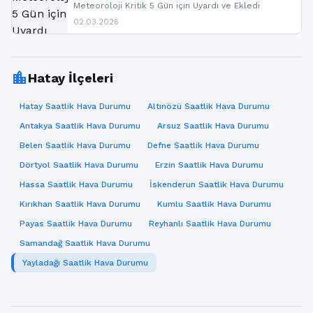
Meteoroloji Kritik 5 Gün için Uyardı ve Ekledi
02.03.2026
location_city
Hatay İlçeleri
Hatay Saatlik Hava Durumu
Altınözü Saatlik Hava Durumu
Antakya Saatlik Hava Durumu
Arsuz Saatlik Hava Durumu
Belen Saatlik Hava Durumu
Defne Saatlik Hava Durumu
Dörtyol Saatlik Hava Durumu
Erzin Saatlik Hava Durumu
Hassa Saatlik Hava Durumu
İskenderun Saatlik Hava Durumu
Kırıkhan Saatlik Hava Durumu
Kumlu Saatlik Hava Durumu
Payas Saatlik Hava Durumu
Reyhanlı Saatlik Hava Durumu
Samandağ Saatlik Hava Durumu
Yayladağı Saatlik Hava Durumu