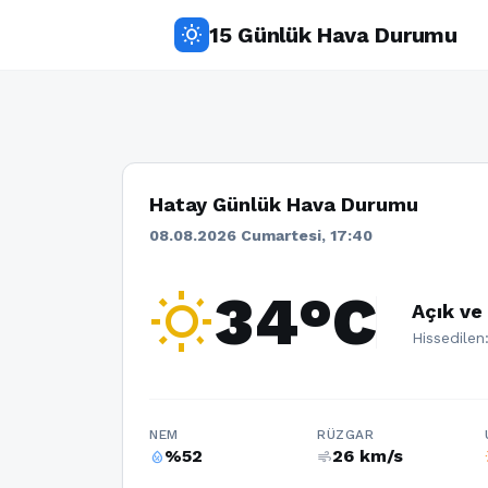
15 Günlük Hava Durumu
wb_sunny
Hatay Günlük Hava Durumu
08.08.2026 Cumartesi, 17:40
wb_sunny
34°C
Açık ve
Hissedilen
NEM
RÜZGAR
%52
26 km/s
humidity_percentage
air
w