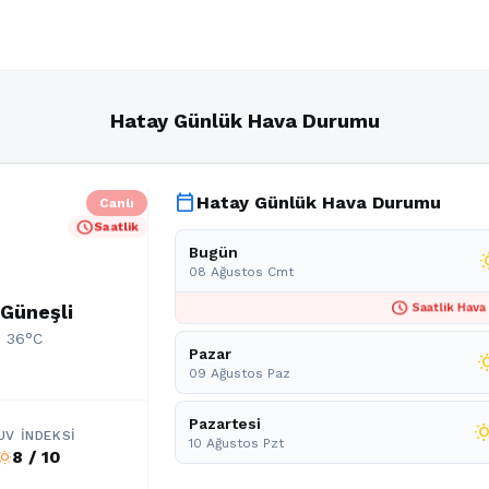
Hatay Günlük Hava Durumu
calendar_today
Hatay Günlük Hava Durumu
Canlı
schedule
Saatlik
Bugün
wb_s
08 Ağustos Cmt
schedule
 Güneşli
Saatlik Hava
: 36°C
Pazar
wb_s
09 Ağustos Paz
Pazartesi
wb_sun
UV İNDEKSI
10 Ağustos Pzt
8 / 10
b_sunny