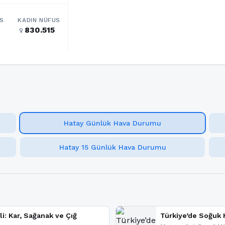
S
KADIN NÜFUS
830.515
female
Hatay Günlük Hava Durumu
Hatay 15 Günlük Hava Durumu
li: Kar, Sağanak ve Çığ
Türkiye’de Soğuk H