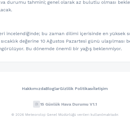
hava durumu tahmini; genel olarak az bulutlu olması beklen
lacak.
ri incelendiğinde; bu zaman dilimi içerisinde en yüksek sı
 sıcaklık değerine 10 Ağustos Pazartesi günü ulaşılması be
görülüyor. Bu dönemde önemli bir yağış beklenmiyor.
Hakkımızda
Bloglar
Gizlilik Politikası
İletişim
wb_sunny
15 Günlük Hava Durumu V1.1
© 2026 Meteoroloji Genel Müdürlüğü verileri kullanılmaktadır.