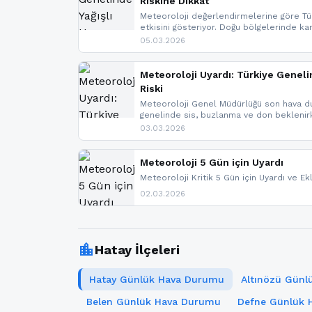
Riskine Dikkat
Meteoroloji değerlendirmelerine göre Tür
etkisini gösteriyor. Doğu bölgelerinde ka
Kuzey Ege’de sağanak yağmur, yüksek kes
05.03.2026
bulunuyor. İç kesimlerde sis ve pus ned
yaşanabileceği belirtiliyor.
Meteoroloji Uyardı: Türkiye Geneli
Riski
Meteoroloji Genel Müdürlüğü son hava du
genelinde sis, buzlanma ve don bekleni
Karadeniz’in yüksek kesimlerinde çığ riski
03.03.2026
meteoroloji gelişmeleri.
Meteoroloji 5 Gün için Uyardı
Meteoroloji Kritik 5 Gün için Uyardı ve Ek
02.03.2026
location_city
Hatay İlçeleri
Hatay Günlük Hava Durumu
Altınözü Gün
Belen Günlük Hava Durumu
Defne Günlük 