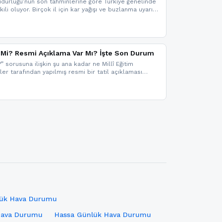
dürlüğü’nün son tahminlerine göre Türkiye genelinde
ili oluyor. Birçok il için kar yağışı ve buzlanma uyarısı
il Mi? Resmi Açıklama Var Mı? İşte Son Durum
?” sorusuna ilişkin şu ana kadar ne Millî Eğitim
kler tarafından yapılmış resmi bir tatil açıklaması
mi bir duyuru gelmesi halinde gelişmeleri anında
 şekilde haberdar olmak için sitemizi takip edebilir ve
iz.
lük Hava Durumu
Hava Durumu
Hassa Günlük Hava Durumu