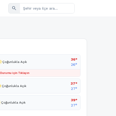
search
36°
unny
Çoğunlukla Açık
26°
 Durumu için Tıklayın
37°
unny
Çoğunlukla Açık
27°
39°
ny
Çoğunlukla Açık
27°