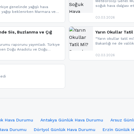
Meteoroloji Genel Mü
soğuk hava dalgası etk
kiye genelinde yağışlı hava
geldi.
r yağışı beklenirken Marmara ve
imlerde ise çığ tehlikesi
03.03.2026
eniyle görüş mesafesinde azalma
nde Sis, Buzlanma ve Çığ
Yarın Okullar Tat
“Yarın okullar tatil mi
Bakanlığı ne de valili
rumu raporunu yayımladı. Türkiye
bulunmamaktadır. Res
rken Doğu Anadolu ve Doğu
paylaşacağız. En hızlı
 uyarısı yapıldı. İşte son dakika
02.03.2026
bildirimleri açabilirsin
ledi
lük Hava Durumu
Antakya Günlük Hava Durumu
Arsuz Gün
Hava Durumu
Dörtyol Günlük Hava Durumu
Erzin Günlük 