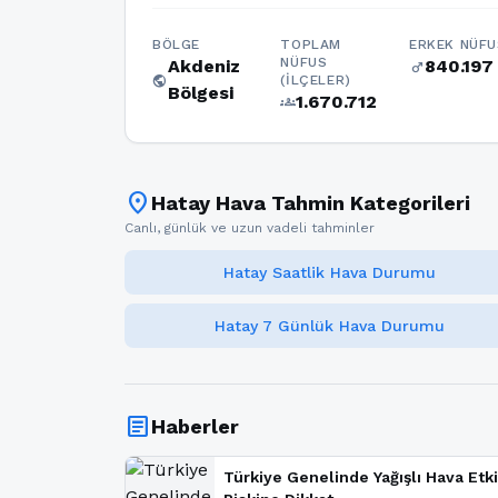
BÖLGE
TOPLAM
ERKEK NÜFU
NÜFUS
Akdeniz
840.197
male
public
(İLÇELER)
Bölgesi
1.670.712
groups
location_on
Hatay Hava Tahmin Kategorileri
Canlı, günlük ve uzun vadeli tahminler
Hatay Saatlik Hava Durumu
Hatay 7 Günlük Hava Durumu
article
Haberler
Türkiye Genelinde Yağışlı Hava Etki