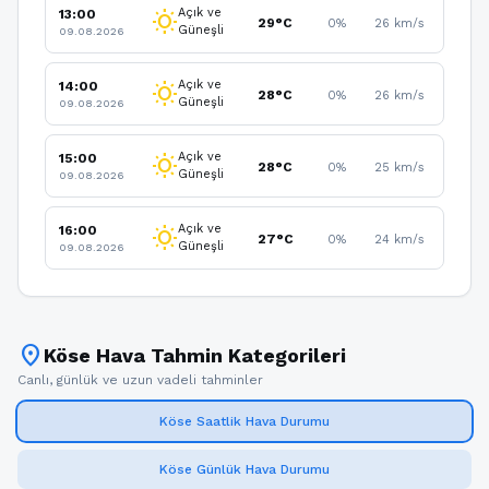
Açık ve
13:00
wb_sunny
29°C
0%
26 km/s
Güneşli
09.08.2026
Açık ve
14:00
wb_sunny
28°C
0%
26 km/s
Güneşli
09.08.2026
Açık ve
15:00
wb_sunny
28°C
0%
25 km/s
Güneşli
09.08.2026
Açık ve
16:00
wb_sunny
27°C
0%
24 km/s
Güneşli
09.08.2026
location_on
Köse Hava Tahmin Kategorileri
Canlı, günlük ve uzun vadeli tahminler
Köse Saatlik Hava Durumu
Köse Günlük Hava Durumu