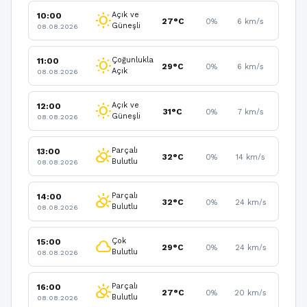
Açık ve
10:00
wb_sunny
27°C
0%
6 km/s
Güneşli
08.08.2026
Çoğunlukla
11:00
wb_sunny
29°C
0%
6 km/s
Açık
08.08.2026
Açık ve
12:00
wb_sunny
31°C
0%
7 km/s
Güneşli
08.08.2026
Parçalı
13:00
partly_cloudy_day
32°C
0%
14 km/s
Bulutlu
08.08.2026
Parçalı
14:00
partly_cloudy_day
32°C
0%
24 km/s
Bulutlu
08.08.2026
Çok
15:00
cloud
29°C
0%
24 km/s
Bulutlu
08.08.2026
Parçalı
16:00
partly_cloudy_day
27°C
0%
20 km/s
Bulutlu
08.08.2026