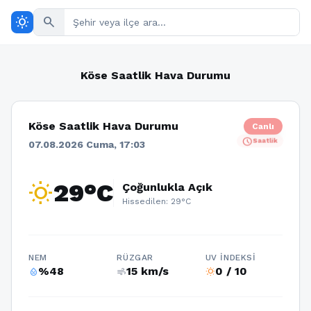
wb_sunny
search
Köse Saatlik Hava Durumu
Köse Saatlik Hava Durumu
Canlı
schedule
Saatlik
07.08.2026 Cuma, 17:03
wb_sunny
29°C
Çoğunlukla Açık
Hissedilen: 29°C
NEM
RÜZGAR
UV İNDEKSI
%48
15 km/s
0 / 10
humidity_percentage
air
wb_sunny