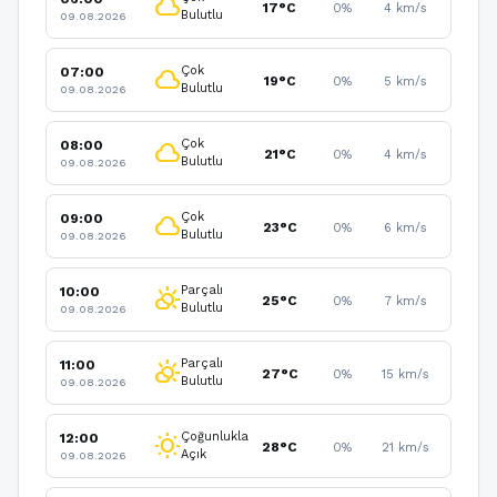
cloud
17°C
0%
4 km/s
Bulutlu
09.08.2026
Çok
07:00
cloud
19°C
0%
5 km/s
Bulutlu
09.08.2026
Çok
08:00
cloud
21°C
0%
4 km/s
Bulutlu
09.08.2026
Çok
09:00
cloud
23°C
0%
6 km/s
Bulutlu
09.08.2026
Parçalı
10:00
partly_cloudy_day
25°C
0%
7 km/s
Bulutlu
09.08.2026
Parçalı
11:00
partly_cloudy_day
27°C
0%
15 km/s
Bulutlu
09.08.2026
Çoğunlukla
12:00
wb_sunny
28°C
0%
21 km/s
Açık
09.08.2026