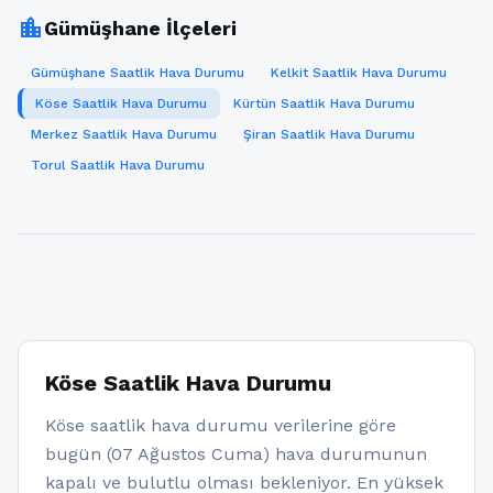
location_city
Gümüşhane İlçeleri
Gümüşhane Saatlik Hava Durumu
Kelkit Saatlik Hava Durumu
Köse Saatlik Hava Durumu
Kürtün Saatlik Hava Durumu
Merkez Saatlik Hava Durumu
Şiran Saatlik Hava Durumu
Torul Saatlik Hava Durumu
Köse Saatlik Hava Durumu
Köse saatlik hava durumu verilerine göre
bugün (07 Ağustos Cuma) hava durumunun
kapalı ve bulutlu olması bekleniyor. En yüksek