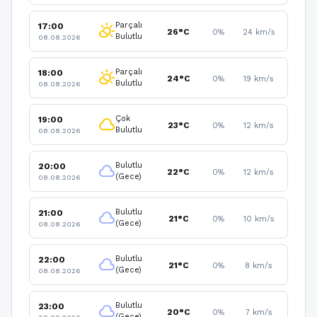
Parçalı
17:00
partly_cloudy_day
26°C
0%
24 km/s
Bulutlu
08.08.2026
Parçalı
18:00
partly_cloudy_day
24°C
0%
19 km/s
Bulutlu
08.08.2026
Çok
19:00
cloud
23°C
0%
12 km/s
Bulutlu
08.08.2026
Bulutlu
20:00
cloud
22°C
0%
12 km/s
(Gece)
08.08.2026
Bulutlu
21:00
cloud
21°C
0%
10 km/s
(Gece)
08.08.2026
Bulutlu
22:00
cloud
21°C
0%
8 km/s
(Gece)
08.08.2026
Bulutlu
23:00
cloud
20°C
0%
7 km/s
(Gece)