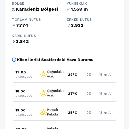
BÖLGE
YÜKSEKLIK
Karadeniz Bölgesi
1.558 m
public
terrain
TOPLAM NÜFUS
ERKEK NÜFUS
7.774
3.932
groups
male
KADIN NÜFUS
3.842
female
schedule
Köse İleriki Saatlerdeki Hava Durumu
Çoğunlukla
17:00
wb_sunny
29°C
0%
15 km/s
Açık
07.08.2026
Çoğunlukla
18:00
wb_sunny
27°C
0%
15 km/s
Açık
07.08.2026
Parçalı
19:00
partly_cloudy_day
25°C
0%
13 km/s
Bulutlu
07.08.2026
Bulutlu