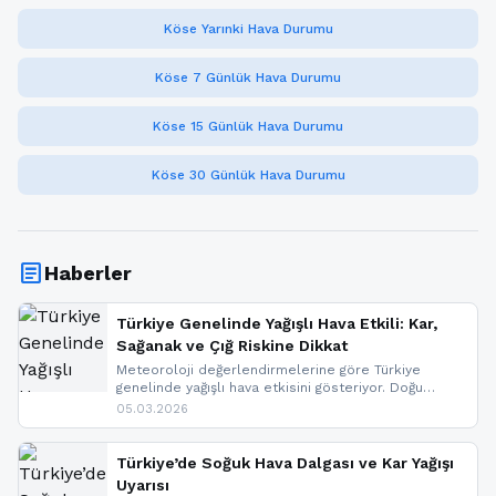
Köse Yarınki Hava Durumu
Köse 7 Günlük Hava Durumu
Köse 15 Günlük Hava Durumu
Köse 30 Günlük Hava Durumu
article
Haberler
Türkiye Genelinde Yağışlı Hava Etkili: Kar,
Sağanak ve Çığ Riskine Dikkat
Meteoroloji değerlendirmelerine göre Türkiye
genelinde yağışlı hava etkisini gösteriyor. Doğu
bölgelerinde kar yağışı beklenirken Marmara ve
05.03.2026
Kuzey Ege’de sağanak yağmur, yüksek kesimlerde
ise çığ tehlikesi bulunuyor. İç kesimlerde sis ve pus
nedeniyle görüş mesafesinde azalma
Türkiye’de Soğuk Hava Dalgası ve Kar Yağışı
yaşanabileceği belirtiliyor.
Uyarısı