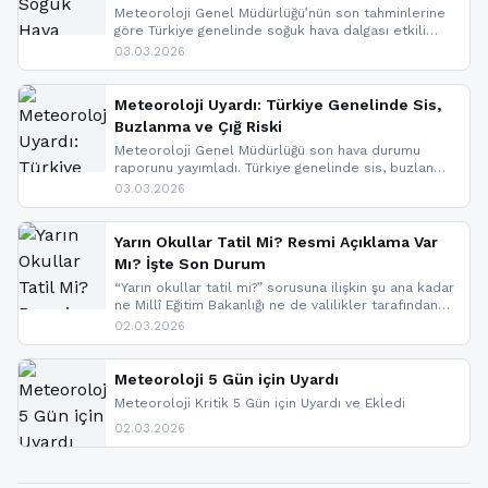
Meteoroloji Genel Müdürlüğü’nün son tahminlerine
göre Türkiye genelinde soğuk hava dalgası etkili
oluyor. Birçok il için kar yağışı ve buzlanma uyarısı
03.03.2026
geldi.
Meteoroloji Uyardı: Türkiye Genelinde Sis,
Buzlanma ve Çığ Riski
Meteoroloji Genel Müdürlüğü son hava durumu
raporunu yayımladı. Türkiye genelinde sis, buzlanma
ve don beklenirken Doğu Anadolu ve Doğu
03.03.2026
Karadeniz’in yüksek kesimlerinde çığ riski uyarısı
yapıldı. İşte son dakika meteoroloji gelişmeleri.
Yarın Okullar Tatil Mi? Resmi Açıklama Var
Mı? İşte Son Durum
“Yarın okullar tatil mi?” sorusuna ilişkin şu ana kadar
ne Millî Eğitim Bakanlığı ne de valilikler tarafından
yapılmış resmi bir tatil açıklaması bulunmamaktadır.
02.03.2026
Resmi bir duyuru gelmesi halinde gelişmeleri anında
paylaşacağız. En hızlı şekilde haberdar olmak için
sitemizi takip edebilir ve bildirimleri açabilirsiniz.
Meteoroloji 5 Gün için Uyardı
Meteoroloji Kritik 5 Gün için Uyardı ve Ekledi
02.03.2026