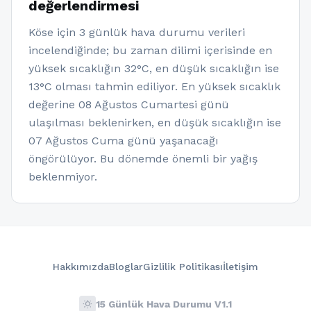
değerlendirmesi
Köse için 3 günlük hava durumu verileri
incelendiğinde; bu zaman dilimi içerisinde en
yüksek sıcaklığın 32°C, en düşük sıcaklığın ise
13°C olması tahmin ediliyor. En yüksek sıcaklık
değerine 08 Ağustos Cumartesi günü
ulaşılması beklenirken, en düşük sıcaklığın ise
07 Ağustos Cuma günü yaşanacağı
öngörülüyor. Bu dönemde önemli bir yağış
beklenmiyor.
Hakkımızda
Bloglar
Gizlilik Politikası
İletişim
wb_sunny
15 Günlük Hava Durumu V1.1