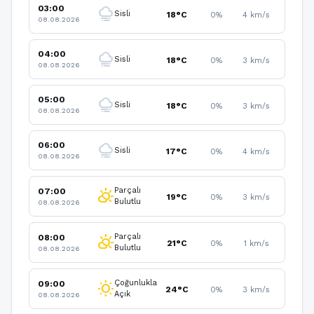
03:00
foggy
Sisli
18°C
0%
4 km/s
08.08.2026
04:00
foggy
Sisli
18°C
0%
3 km/s
08.08.2026
05:00
foggy
Sisli
18°C
0%
3 km/s
08.08.2026
06:00
foggy
Sisli
17°C
0%
4 km/s
08.08.2026
Parçalı
07:00
partly_cloudy_day
19°C
0%
3 km/s
Bulutlu
08.08.2026
Parçalı
08:00
partly_cloudy_day
21°C
0%
1 km/s
Bulutlu
08.08.2026
Çoğunlukla
09:00
wb_sunny
24°C
0%
3 km/s
Açık
08.08.2026