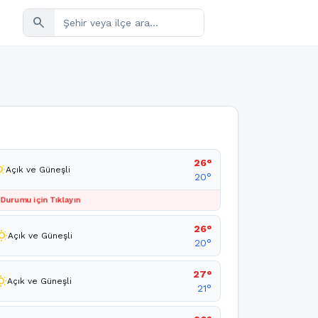
search
26°
unny
Açık ve Güneşli
20°
 Durumu için Tıklayın
26°
sunny
Açık ve Güneşli
20°
27°
sunny
Açık ve Güneşli
21°