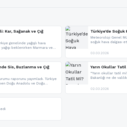
li: Kar, Sağanak ve Çığ
Türkiye’de Soğuk H
Meteoroloji Genel Mü
soğuk hava dalgası etk
kiye genelinde yağışlı hava
geldi.
r yağışı beklenirken Marmara ve
imlerde ise çığ tehlikesi
03.03.2026
eniyle görüş mesafesinde azalma
nde Sis, Buzlanma ve Çığ
Yarın Okullar Tat
“Yarın okullar tatil mi
Bakanlığı ne de valili
rumu raporunu yayımladı. Türkiye
bulunmamaktadır. Res
rken Doğu Anadolu ve Doğu
paylaşacağız. En hızlı
 uyarısı yapıldı. İşte son dakika
02.03.2026
bildirimleri açabilirsin
ledi