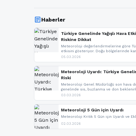
article
Haberler
Türkiye Genelinde Yağışlı Hava Etki
Riskine Dikkat
Meteoroloji değerlendirmelerine göre Tür
etkisini gösteriyor. Doğu bölgelerinde ka
Kuzey Ege’de sağanak yağmur, yüksek kes
05.03.2026
bulunuyor. İç kesimlerde sis ve pus ned
yaşanabileceği belirtiliyor.
Meteoroloji Uyardı: Türkiye Geneli
Riski
Meteoroloji Genel Müdürlüğü son hava du
genelinde sis, buzlanma ve don bekleni
Karadeniz’in yüksek kesimlerinde çığ riski
03.03.2026
meteoroloji gelişmeleri.
Meteoroloji 5 Gün için Uyardı
Meteoroloji Kritik 5 Gün için Uyardı ve Ek
02.03.2026