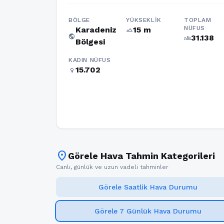
BÖLGE
YÜKSEKLIK
TOPLAM
NÜFUS
Karadeniz
15 m
terrain
public
31.138
groups
Bölgesi
KADIN NÜFUS
15.702
female
location_on
Görele Hava Tahmin Kategorileri
Canlı, günlük ve uzun vadeli tahminler
Görele Saatlik Hava Durumu
Görele 7 Günlük Hava Durumu