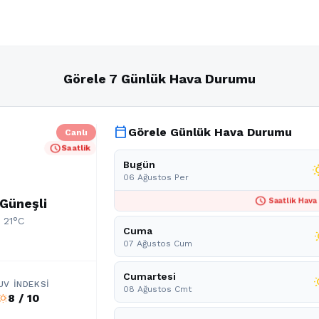
Görele 7 Günlük Hava Durumu
calendar_today
Görele Günlük Hava Durumu
Canlı
schedule
Saatlik
Bugün
wb_s
06 Ağustos Per
schedule
 Güneşli
Saatlik Hava
: 21°C
Cuma
wb_
07 Ağustos Cum
Cumartesi
wb_
UV İNDEKSI
08 Ağustos Cmt
8 / 10
b_sunny