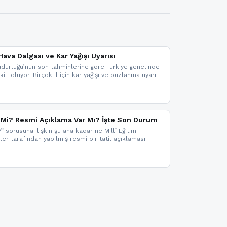
ava Dalgası ve Kar Yağışı Uyarısı
dürlüğü’nün son tahminlerine göre Türkiye genelinde
ili oluyor. Birçok il için kar yağışı ve buzlanma uyarısı
il Mi? Resmi Açıklama Var Mı? İşte Son Durum
?” sorusuna ilişkin şu ana kadar ne Millî Eğitim
kler tarafından yapılmış resmi bir tatil açıklaması
mi bir duyuru gelmesi halinde gelişmeleri anında
 şekilde haberdar olmak için sitemizi takip edebilir ve
iz.