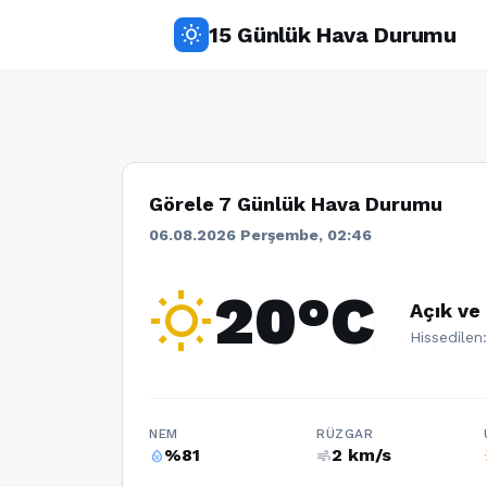
15 Günlük Hava Durumu
wb_sunny
Görele 7 Günlük Hava Durumu
06.08.2026 Perşembe, 02:46
wb_sunny
20°C
Açık ve
Hissedilen
NEM
RÜZGAR
%81
2 km/s
humidity_percentage
air
w