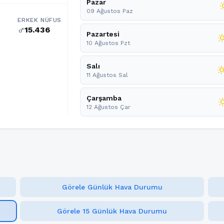
Pazar
wb_s
09 Ağustos Paz
ERKEK NÜFUS
15.436
male
Pazartesi
wb_su
10 Ağustos Pzt
Salı
wb_sun
11 Ağustos Sal
Çarşamba
wb_su
12 Ağustos Çar
Görele Günlük Hava Durumu
Görele 15 Günlük Hava Durumu