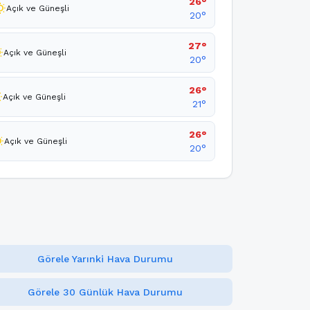
26°
unny
Açık ve Güneşli
20°
27°
nny
Açık ve Güneşli
20°
26°
ny
Açık ve Güneşli
21°
26°
nny
Açık ve Güneşli
20°
Görele Yarınki Hava Durumu
Görele 30 Günlük Hava Durumu